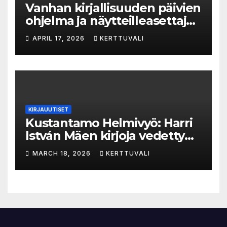
Vanhan kirjallisuuden päivien
ohjelma ja näytteilleasettajat
julkistettu
APRIL 17, 2026
KERTTUVALI
KIRJAUUTISET
Kustantamo Helmivyö: Harri
István Mäen kirjoja vedetty
myynnistä
MARCH 18, 2026
KERTTUVALI