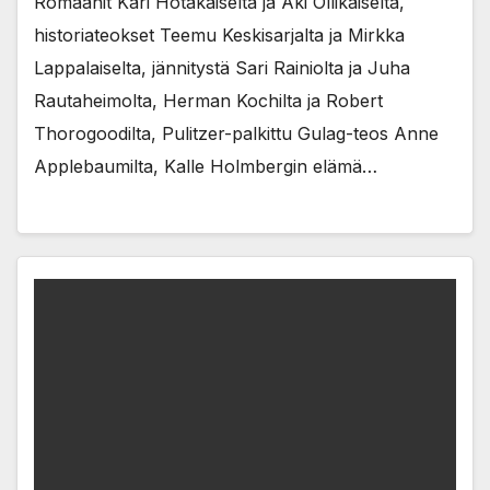
Romaanit Kari Hotakaiselta ja Aki Ollikaiselta,
historiateokset Teemu Keskisarjalta ja Mirkka
Lappalaiselta, jännitystä Sari Rainiolta ja Juha
Rautaheimolta, Herman Kochilta ja Robert
Thorogoodilta, Pulitzer-palkittu Gulag-teos Anne
Applebaumilta, Kalle Holmbergin elämä…