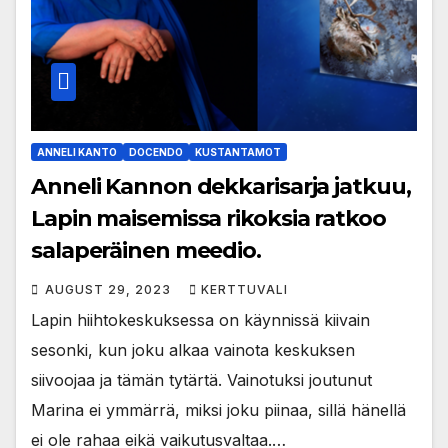
ANNELI KANTO
DOCENDO
KUSTANTAMOT
Anneli Kannon dekkarisarja jatkuu,
Lapin maisemissa rikoksia ratkoo
salaperäinen meedio.
AUGUST 29, 2023
KERTTUVALI
Lapin hiihtokeskuksessa on käynnissä kiivain
sesonki, kun joku alkaa vainota keskuksen
siivoojaa ja tämän tytärtä. Vainotuksi joutunut
Marina ei ymmärrä, miksi joku piinaa, sillä hänellä
ei ole rahaa eikä vaikutusvaltaa.…