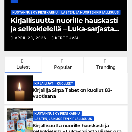
S
TAPAHTUMAT
VANHAN KIRJALLISUUDEN PÄIVÄT
Vanhan kirjallisuuden päivien
ohjelma ja näytteilleasettajat
julkistettu
APRIL 17, 2026
KERTTUVALI
Latest
Popular
Trending
KIRJAILIJAT
KUOLLEET
Kirjailija Sirpa Tabet on kuollut 82-
vuotiaana
KUSTANNUS OY PIENI KARHU
LASTEN, JA NUORTEN KIRJALLISUUS
Kirjallisuutta nuorille hauskasti ja
selkokielellä – Luka-sarjasta viides osa