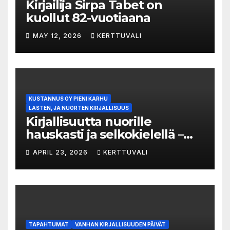
Kirjailija Sirpa Tabet on
kuollut 82-vuotiaana
MAY 12, 2026
KERTTUVALI
KUSTANNUS OY PIENI KARHU
LASTEN, JA NUORTEN KIRJALLISUUS
Kirjallisuutta nuorille
hauskasti ja selkokielellä –
Luka-sarjasta viides osa
APRIL 23, 2026
KERTTUVALI
TAPAHTUMAT
VANHAN KIRJALLISUUDEN PÄIVÄT