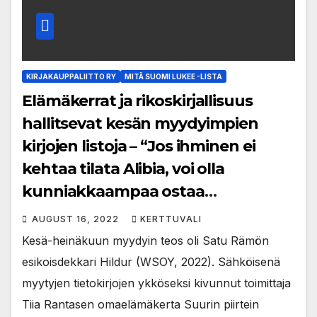
KIRJAKAUPPALIITTO RY
MITÄ SUOMI LUKEE -LISTA
Elämäkerrat ja rikoskirjallisuus
hallitsevat kesän myydyimpien
kirjojen listoja – “Jos ihminen ei
kehtaa tilata Alibia, voi olla
kunniakkaampaa ostaa
rikollismaailmasta kertova kirja”
AUGUST 16, 2022
KERTTUVALI
Kesä-heinäkuun myydyin teos oli Satu Rämön
esikoisdekkari Hildur (WSOY, 2022). Sähköisenä
myytyjen tietokirjojen ykköseksi kivunnut toimittaja
Tiia Rantasen omaelämäkerta Suurin piirtein