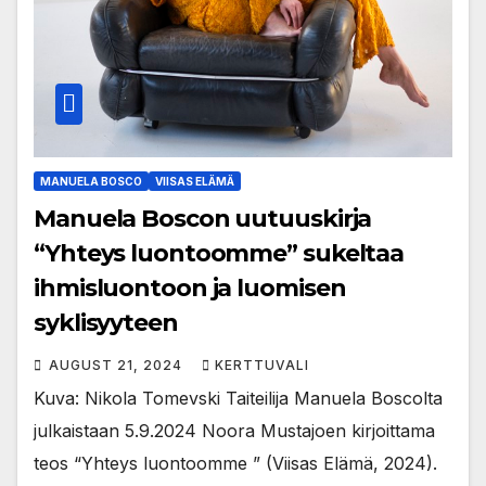
MANUELA BOSCO
VIISAS ELÄMÄ
Manuela Boscon uutuuskirja
“Yhteys luontoomme” sukeltaa
ihmisluontoon ja luomisen
syklisyyteen
AUGUST 21, 2024
KERTTUVALI
Kuva: Nikola Tomevski Taiteilija Manuela Boscolta
julkaistaan 5.9.2024 Noora Mustajoen kirjoittama
teos “Yhteys luontoomme ” (Viisas Elämä, 2024).