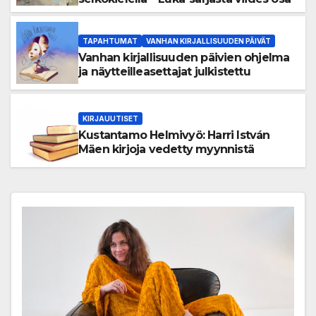
TAPAHTUMAT
VANHAN KIRJALLISUUDEN PÄIVÄT
Vanhan kirjallisuuden päivien ohjelma
ja näytteilleasettajat julkistettu
KIRJAUUTISET
Kustantamo Helmivyö: Harri István
Mäen kirjoja vedetty myynnistä