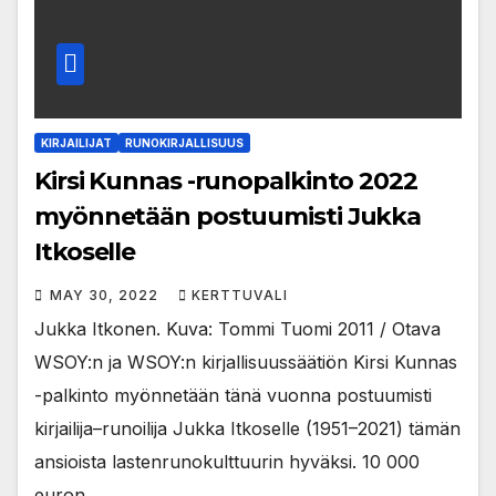
KIRJAILIJAT
RUNOKIRJALLISUUS
Kirsi Kunnas -runopalkinto 2022
myönnetään postuumisti Jukka
Itkoselle
MAY 30, 2022
KERTTUVALI
Jukka Itkonen. Kuva: Tommi Tuomi 2011 / Otava
WSOY:n ja WSOY:n kirjallisuussäätiön Kirsi Kunnas
-palkinto myönnetään tänä vuonna postuumisti
kirjailija–runoilija Jukka Itkoselle (1951–2021) tämän
ansioista lastenrunokulttuurin hyväksi. 10 000
euron…