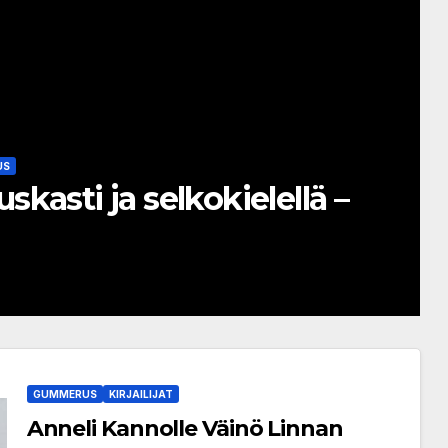
US
uskasti ja selkokielellä –
GUMMERUS
KIRJAILIJAT
Anneli Kannolle Väinö Linnan