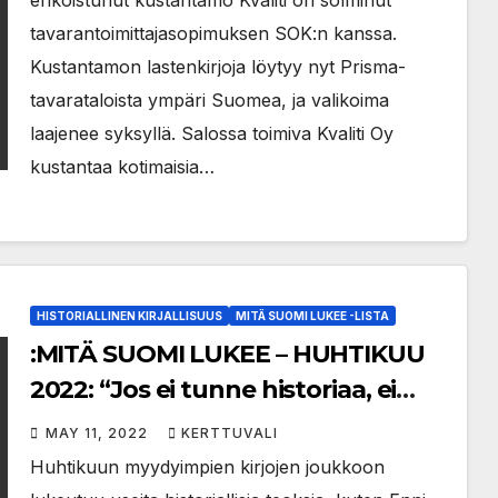
erikoistunut kustantamo Kvaliti on solminut
tavarantoimittajasopimuksen SOK:n kanssa.
Kustantamon lastenkirjoja löytyy nyt Prisma-
tavarataloista ympäri Suomea, ja valikoima
laajenee syksyllä. Salossa toimiva Kvaliti Oy
kustantaa kotimaisia…
HISTORIALLINEN KIRJALLISUUS
MITÄ SUOMI LUKEE -LISTA
:MITÄ SUOMI LUKEE – HUHTIKUU
2022: “Jos ei tunne historiaa, ei
ymmärrä nykypäivää” –
MAY 11, 2022
KERTTUVALI
Suomalaisia kiinnostaa nyt
Huhtikuun myydyimpien kirjojen joukkoon
historiallinen kirjallisuus, koska se