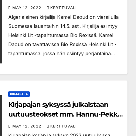
MAY 12, 2022
KERTTUVALI
Algerialainen kirjailija Kamel Daoud on vierailulla
Suomessa lauantaihin 14.5. asti. Kirjailija esiintyy
Helsinki Lit -tapahtumassa Bio Rexissä. Kamel
Daoud on tavattavissa Bio Rexissä Helsinki Lit -
tapahtumassa, jossa hän esiintyy perjantaina…
KIRJAPAJA
Kirjapajan syksyssä julkaistaan
uutuusteokset mm. Hannu-Pekka
Björkmanilta, Tommy Hellsteniltä
MAY 12, 2022
KERTTUVALI
ja Katriina Järviseltä
Kirjapajan kesän ja syksyn 2022 uutuuksissa