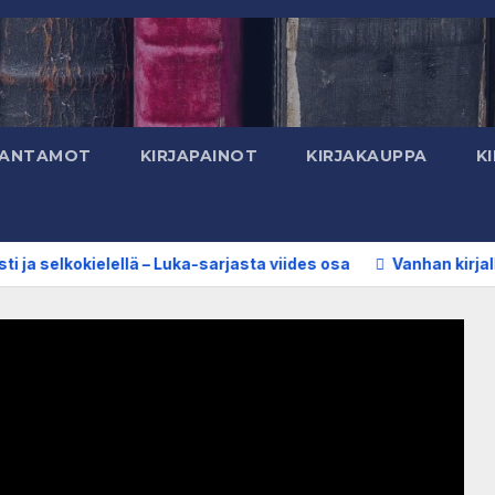
TANTAMOT
KIRJAPAINOT
KIRJAKAUPPA
KI
lkokielellä – Luka-sarjasta viides osa
Vanhan kirjallisuuden