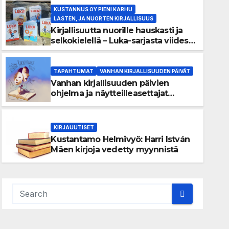
KUSTANNUS OY PIENI KARHU
LASTEN, JA NUORTEN KIRJALLISUUS
Kirjallisuutta nuorille hauskasti ja
selkokielellä – Luka-sarjasta viides
osa
TAPAHTUMAT
VANHAN KIRJALLISUUDEN PÄIVÄT
Vanhan kirjallisuuden päivien
TAPAHTUMAT
VANHAN KIRJALLISUUDEN PÄIVÄT
ohjelma ja näytteilleasettajat
Vanhan kirjallisuuden päivie
julkistettu
näytteilleasettajat julkistettu
KIRJAUUTISET
Kustantamo Helmivyö: Harri István
APRIL 17, 2026
KERTTUVALI
Mäen kirjoja vedetty myynnistä