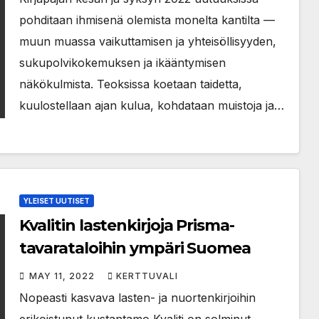
pohditaan ihmisenä olemista monelta kantilta —
muun muassa vaikuttamisen ja yhteisöllisyyden,
sukupolvikokemuksen ja ikääntymisen
näkökulmista. Teoksissa koetaan taidetta,
kuulostellaan ajan kulua, kohdataan muistoja ja…
YLEISET UUTISET
Kvalitin lastenkirjoja Prisma-
tavarataloihin ympäri Suomea
MAY 11, 2022
KERTTUVALI
Nopeasti kasvava lasten- ja nuortenkirjoihin