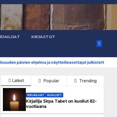
RJAILIJAT
KIRJASTOT
 päivien ohjelma ja näytteilleasettajat julkistettu
Kustanta
Latest
Popular
Trending
KIRJAILIJAT
KUOLLEET
Kirjailija Sirpa Tabet on kuollut 82-
vuotiaana