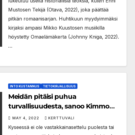
lukeutuu useita historiallisia teoksia, kuten Enni
valottaa meille keitä me olemme
Mustosen Tekijä (Otava, 2022), joka päättää
pitkän romaanisarjan. Huhtikuun myydyimmäksi
kirjaksi ampaisi Mikko Kuustosen musiikilla
höystetty Omaelämäkerta (Johnny Kniga, 2022).
…
INTO KUSTANNUS
TIETOKIRJALLISUUS
Meidän pitäisi puhua
turvallisuudesta, sanoo Kimmo
Kiljunen uudessa teoksessa, jossa
MAY 4, 2022
KERTTUVALI
tarkastellaan NATO-kysymystä
Kyseessä ei ole vastakkainasettelu puolesta tai