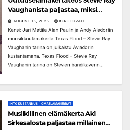
Uutuuselämäkertateos Stevie Ray
Vaughanista paljastaa, miksi
muusikko jättäytyi pois David
AUGUST 15, 2025
KERTTUVALI
Bowien kiertueelta
Kansi: Jari Mattila Alan Paulin ja Andy Aledortin
muusikkoelämäkerta Texas Flood – Stevie Ray
Vaughanin tarina on julkaistu Aviadorin
kustantamana. Texas Flood – Stevie Ray
Vaughanin tarina on Stevien bändikaverin…
INTO KUSTANNUS
OMAELÄMÄKERRAT
Musiikillinen elämäkerta Aki
Sirkesalosta paljastaa millainen