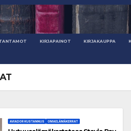
TANTAMOT
KIRJAPAINOT
KIRJAKAUPPA
AT
AVIADOR KUSTANNUS
OMAELÄMÄKERRAT