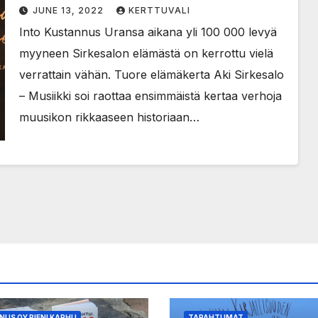
koko kansan rakastama
JUNE 13, 2022
KERTTUVALI
huippumuusikko oli kulisseissa
Into Kustannus Uransa aikana yli 100 000 levyä
myyneen Sirkesalon elämästä on kerrottu vielä
verrattain vähän. Tuore elämäkerta Aki Sirkesalo
– Musiikki soi raottaa ensimmäistä kertaa verhoja
muusikon rikkaaseen historiaan…
US OY PIENI KARHU
TAPAHTUMAT