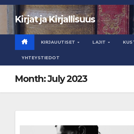
Skip
to
Kirjat ja Kirjallisuus
content
KIRJAUUTISET
LAJIT
KUS
YHTEYSTIEDOT
Month:
July 2023