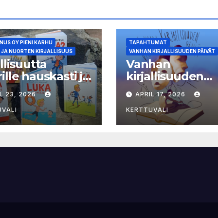
US OY PIENI KARHU
TAPAHTUMAT
 JA NUORTEN KIRJALLISUUS
VANHAN KIRJALLISUUDEN PÄIVÄT
allisuutta
Vanhan
ille hauskasti ja
kirjallisuuden
okielellä – Luka-
päivien ohjelma 
L 23, 2026
APRIL 17, 2026
asta viides osa
näytteilleasetta
julkistettu
UVALI
KERTTUVALI