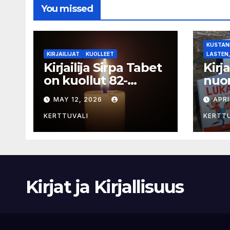
You missed
KUSTANN
KIRJAILIJAT
KUOLLEET
LASTEN,
Kirjailija Sirpa Tabet
Kirj
on kuollut 82-
nuor
vuotiaana
selk
MAY 12, 2026
APRI
sarj
KERTTUVALI
KERTT
Kirjat ja Kirjallisuus