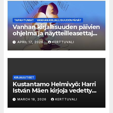
TAPAHTUMAT
VANHAN KIRJALLISUUDEN PÄIVÄT
Vanhan kirjallisuuden päivien
ohjelma ja näytteilleasettajat
julkistettu
APRIL 17, 2026
KERTTUVALI
KIRJAUUTISET
Kustantamo Helmivyö: Harri
István Mäen kirjoja vedetty
myynnistä
MARCH 18, 2026
KERTTUVALI