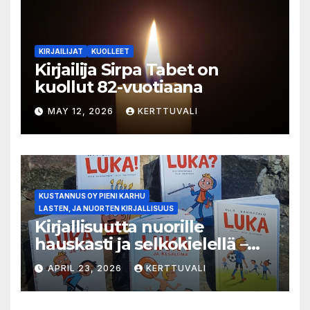
KIRJAILIJAT
KUOLLEET
Kirjailija Sirpa Tabet on
kuollut 82-vuotiaana
MAY 12, 2026
KERTTUVALI
KUSTANNUS OY PIENI KARHU
LASTEN, JA NUORTEN KIRJALLISUUS
Kirjallisuutta nuorille
hauskasti ja selkokielellä –
Luka-sarjasta viides osa
APRIL 23, 2026
KERTTUVALI