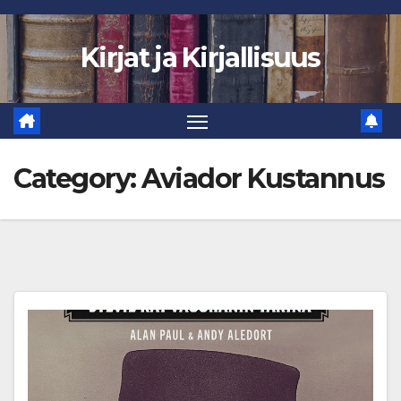
Skip
to
Kirjat ja Kirjallisuus
content
Category:
Aviador Kustannus