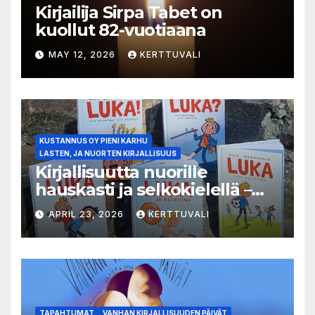
Kirjailija Sirpa Tabet on
kuollut 82-vuotiaana
MAY 12, 2026
KERTTUVALI
KUSTANNUS OY PIENI KARHU
LASTEN, JA NUORTEN KIRJALLISUUS
Kirjallisuutta nuorille
hauskasti ja selkokielellä –
Luka-sarjasta viides osa
APRIL 23, 2026
KERTTUVALI
TAPAHTUMAT
VANHAN KIRJALLISUUDEN PÄIVÄT