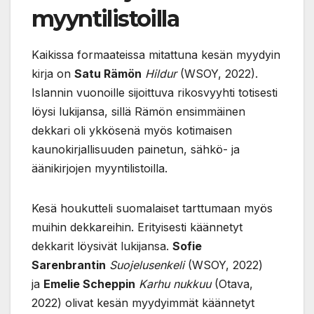
myyntilistoilla
Kaikissa formaateissa mitattuna kesän myydyin
kirja on
Satu Rämön
Hildur
(WSOY, 2022).
Islannin vuonoille sijoittuva rikosvyyhti totisesti
löysi lukijansa, sillä Rämön ensimmäinen
dekkari oli ykkösenä myös kotimaisen
kaunokirjallisuuden painetun, sähkö- ja
äänikirjojen myyntilistoilla.
Kesä houkutteli suomalaiset tarttumaan myös
muihin dekkareihin. Erityisesti käännetyt
dekkarit löysivät lukijansa.
Sofie
Sarenbrantin
Suojelusenkeli
(WSOY, 2022)
ja
Emelie Scheppin
Karhu nukkuu
(Otava,
2022) olivat kesän myydyimmät käännetyt