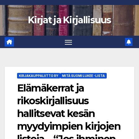
Skip
to
Kirjat ja Kirjallisuus
content
KIRJAKAUPPALIITTO RY
MITÄ SUOMI LUKEE -LISTA
Elämäkerrat ja
rikoskirjallisuus
hallitsevat kesän
myydyimpien kirjojen
listoja – “Jos ihminen