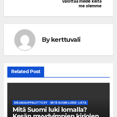
valottaa meille keitä
me olemme
By
kerttuvali
Related Post
KIRJAKAUPPALIITTO RY
MITÄ SUOMI LUKEE -LISTA
Mitä Suomi luki lomalla?
Kesän myydyimpien kirjojen