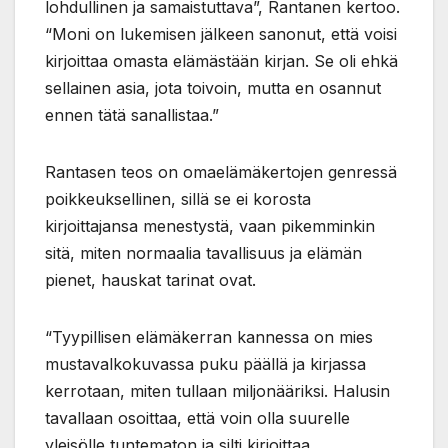
lohdullinen ja samaistuttava”, Rantanen kertoo.
“Moni on lukemisen jälkeen sanonut, että voisi
kirjoittaa omasta elämästään kirjan. Se oli ehkä
sellainen asia, jota toivoin, mutta en osannut
ennen tätä sanallistaa.”
Rantasen teos on omaelämäkertojen genressä
poikkeuksellinen, sillä se ei korosta
kirjoittajansa menestystä, vaan pikemminkin
sitä, miten normaalia tavallisuus ja elämän
pienet, hauskat tarinat ovat.
“Tyypillisen elämäkerran kannessa on mies
mustavalkokuvassa puku päällä ja kirjassa
kerrotaan, miten tullaan miljonääriksi. Halusin
tavallaan osoittaa, että voin olla suurelle
yleisölle tuntematon ja silti kirjoittaa