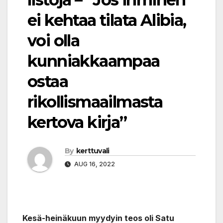
ei kehtaa tilata Alibia,
voi olla
kunniakkaampaa
ostaa
rikollismaailmasta
kertova kirja”
By
kerttuvali
AUG 16, 2022
Kesä-heinäkuun myydyin teos oli Satu