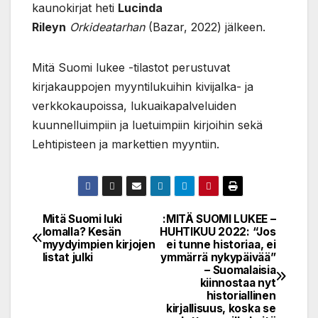
kaunokirjat heti
Lucinda
Rileyn
Orkideatarhan
(Bazar, 2022) jälkeen.
Mitä Suomi lukee -tilastot perustuvat
kirjakauppojen myyntilukuihin kivijalka- ja
verkkokaupoissa, lukuaikapalveluiden
kuunnelluimpiin ja luetuimpiin kirjoihin sekä
Lehtipisteen ja markettien myyntiin.
Mitä Suomi luki
:MITÄ SUOMI LUKEE –
Post
lomalla? Kesän
HUHTIKUU 2022: “Jos
myydyimpien kirjojen
ei tunne historiaa, ei
navigation
listat julki
ymmärrä nykypäivää”
– Suomalaisia
kiinnostaa nyt
historiallinen
kirjallisuus, koska se