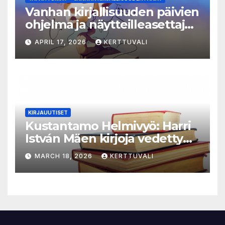
Vanhan kirjallisuuden päivien
ohjelma ja näytteilleasettajat
julkistettu
APRIL 17, 2026
KERTTUVALI
KIRJAUUTISET
Kustantamo Helmivyö: Harri
István Mäen kirjoja vedetty
myynnistä
MARCH 18, 2026
KERTTUVALI