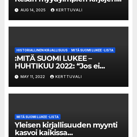
listat julki
AUG 14, 2025
KERTTUVALI
HISTORIALLINEN KIRJALLISUUS
MITÄ SUOMI LUKEE -LISTA
:MITÄ SUOMI LUKEE –
HUHTIKUU 2022: “Jos ei
tunne historiaa, ei ymmärrä
MAY 11, 2022
KERTTUVALI
nykypäivää” – Suomalaisia
kiinnostaa nyt historiallinen
kirjallisuus, koska se valottaa
meille keitä me olemme
MITÄ SUOMI LUKEE -LISTA
Yleisen kirjallisuuden myynti
kasvoi kaikissa