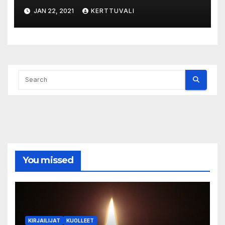
myyntikanavissa 2020
JAN 22, 2021
KERTTUVALI
You missed
KIRJAILIJAT
KUOLLEET