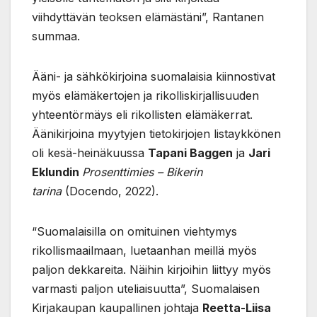
viihdyttävän teoksen elämästäni”, Rantanen
summaa.
Ääni- ja sähkökirjoina suomalaisia kiinnostivat
myös elämäkertojen ja rikolliskirjallisuuden
yhteentörmäys eli rikollisten elämäkerrat.
Äänikirjoina myytyjen tietokirjojen listaykkönen
oli kesä-heinäkuussa
Tapani Baggen
ja
Jari
Eklundin
Prosenttimies
–
Bikerin
tarina
(Docendo, 2022).
“Suomalaisilla on omituinen viehtymys
rikollismaailmaan, luetaanhan meillä myös
paljon dekkareita. Näihin kirjoihin liittyy myös
varmasti paljon uteliaisuutta”, Suomalaisen
Kirjakaupan kaupallinen johtaja
Reetta-Liisa