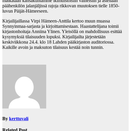
matkataan kansakuntamme ikimuistoisiin vaiheisiin ja astellaan
päähenkilön jalanjäljissä rajoja rikkovan muutoksen tielle 1850-
luvun Päijät-Hämeeseen.
Kirjailijaillassa Virpi Hämeen-Anttila kertoo muun muassa
Synnyinmaa-sarjasta ja kirjoittamisestaan. Haastattelijana toimii
kirjastonhoitaja Anniina Ylinen. Yleisöllä on mahdollisuus esittää
kysymyksiä tilaisuuden lopuksi. Kirjailijailta järjestetään
keskiviikkona 24.4. klo 18 Lahden pääkirjaston auditoriossa.
Kaikille avoin ja maksuton tilaisuus kestää noin tunnin.
By
kerttuvali
Related Post