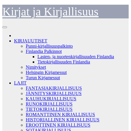
Skip
Kirjat ja Kirjallisuus
to
content
KIRJAUUTISET
Punni-kirjallisuuspalkinto
Finlandia Palkinnot
Lasten- ja nuortenkirjallisuuden Finlandia
Tietokirjallisuuden Finlandia
Nimitykset
Helsingin Kirjamessut
Turun Kirjamessut
LAJIT
FANTASIAKIRJALLISUUS
JÄNNITYSKIRJALLISUUS
KAUHUKIRJALLISUUS
RUNOKIRJALLISUUS
TIETOKIRJALLISUUS
ROMANTTINEN KIRJALLISUUS
HISTORIALLINEN KIRJALLISUUS
EROOTTINEN KIRJALLISUUS
SOTAKIRJALLISUUS