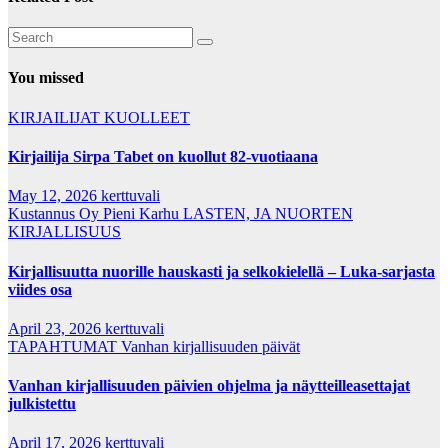
You missed
KIRJAILIJAT
KUOLLEET
Kirjailija Sirpa Tabet on kuollut 82-vuotiaana
May 12, 2026
kerttuvali
Kustannus Oy Pieni Karhu
LASTEN, JA NUORTEN
KIRJALLISUUS
Kirjallisuutta nuorille hauskasti ja selkokielellä – Luka-sarjasta
viides osa
April 23, 2026
kerttuvali
TAPAHTUMAT
Vanhan kirjallisuuden päivät
Vanhan kirjallisuuden päivien ohjelma ja näytteilleasettajat
julkistettu
April 17, 2026
kerttuvali