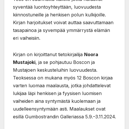
syventää luontoyhteyttään, luovuudesta
kiinnostuneille ja henkisen polun kulkijoille.
Kirjan harjoitukset voivat auttaa saavuttamaan
tasapainoa ja syvempää ymmärrystä elämän
eri vaiheisiin.
Kirjan on kirjoittanut tietokirjailija
Noora
Mustajoki
, ja se pohjautuu Boscon ja
Mustajoen keskusteluihin luovuudesta.
Teoksessa on mukana myös 12 Boscon kirjaa
varten luomaa maalausta, jotka johdattelevat
lukijaa läpi henkisen ja fyysisen luomisen
vaiheiden aina syntymästä kuolemaan ja
uudelleensyntymään asti. Maalaukset ovat
esillä Gumbostrandin Galleriassa 5.9.–3.11.2024.