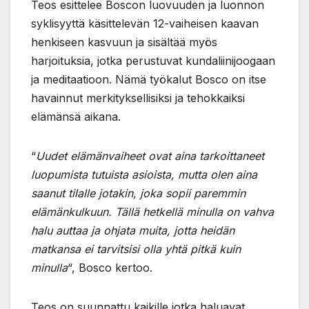
Teos esittelee Boscon luovuuden ja luonnon
syklisyyttä käsittelevän 12-vaiheisen kaavan
henkiseen kasvuun ja sisältää myös
harjoituksia, jotka perustuvat kundaliinijoogaan
ja meditaatioon. Nämä työkalut Bosco on itse
havainnut merkityksellisiksi ja tehokkaiksi
elämänsä aikana.
“
Uudet elämänvaiheet ovat aina tarkoittaneet
luopumista tutuista asioista, mutta olen aina
saanut tilalle jotakin, joka sopii paremmin
elämänkulkuun. Tällä hetkellä minulla on vahva
halu auttaa ja ohjata muita, jotta heidän
matkansa ei tarvitsisi olla yhtä pitkä kuin
minulla
“, Bosco kertoo.
Teos on suunnattu kaikille jotka haluavat