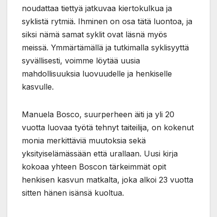
noudattaa tiettyä jatkuvaa kiertokulkua ja
syklistä rytmiä. Ihminen on osa tätä luontoa, ja
siksi nämä samat syklit ovat läsnä myös
meissä. Ymmärtämällä ja tutkimalla syklisyyttä
syvällisesti, voimme löytää uusia
mahdollisuuksia luovuudelle ja henkiselle
kasvulle.
Manuela Bosco, suurperheen äiti ja yli 20
vuotta luovaa työtä tehnyt taiteilija, on kokenut
monia merkittäviä muutoksia sekä
yksityiselämässään että urallaan. Uusi kirja
kokoaa yhteen Boscon tärkeimmät opit
henkisen kasvun matkalta, joka alkoi 23 vuotta
sitten hänen isänsä kuoltua.