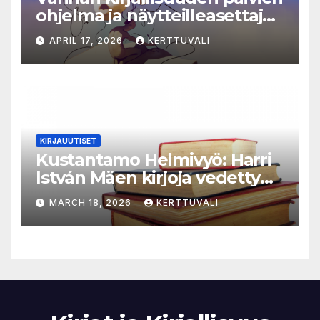
ohjelma ja näytteilleasettajat
julkistettu
APRIL 17, 2026
KERTTUVALI
KIRJAUUTISET
Kustantamo Helmivyö: Harri
István Mäen kirjoja vedetty
myynnistä
MARCH 18, 2026
KERTTUVALI