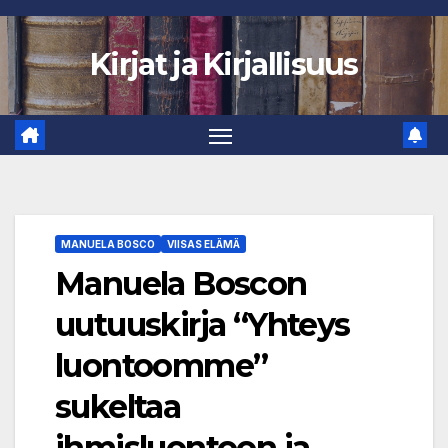
Skip
to
Kirjat ja Kirjallisuus
content
MANUELA BOSCO
VIISAS ELÄMÄ
Manuela Boscon
uutuuskirja “Yhteys
luontoomme”
sukeltaa
ihmisluontoon ja