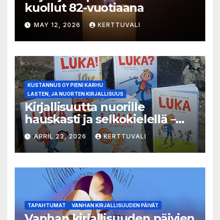
kuollut 82-vuotiaana
MAY 12, 2026
KERTTUVALI
KUSTANNUS OY PIENI KARHU
LASTEN, JA NUORTEN KIRJALLISUUS
Kirjallisuutta nuorille
hauskasti ja selkokielellä –
Luka-sarjasta viides osa
APRIL 23, 2026
KERTTUVALI
TAPAHTUMAT
VANHAN KIRJALLISUUDEN PÄIVÄT
Vanhan kirjallisuuden päivien