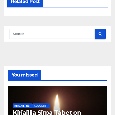
Related Post
You missed
KIRJAILIJAT
KUOLLEET
Kirjailija Sirpa Tabet on