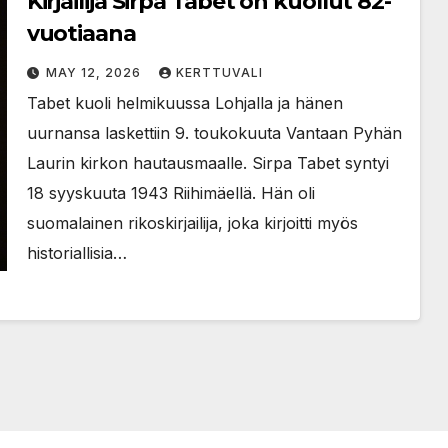
Kirjailija Sirpa Tabet on kuollut 82-
vuotiaana
MAY 12, 2026
KERTTUVALI
Tabet kuoli helmikuussa Lohjalla ja hänen
uurnansa laskettiin 9. toukokuuta Vantaan Pyhän
Laurin kirkon hautausmaalle. Sirpa Tabet syntyi
18 syyskuuta 1943 Riihimäellä. Hän oli
suomalainen rikoskirjailija, joka kirjoitti myös
historiallisia…