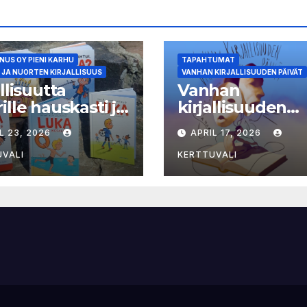
US OY PIENI KARHU
TAPAHTUMAT
 JA NUORTEN KIRJALLISUUS
VANHAN KIRJALLISUUDEN PÄIVÄT
allisuutta
Vanhan
ille hauskasti ja
kirjallisuuden
okielellä – Luka-
päivien ohjelma 
L 23, 2026
APRIL 17, 2026
asta viides osa
näytteilleasetta
julkistettu
UVALI
KERTTUVALI