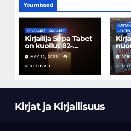
You missed
KUSTANN
KIRJAILIJAT
KUOLLEET
LASTEN,
Kirjailija Sirpa Tabet
Kirj
on kuollut 82-
nuor
vuotiaana
selk
MAY 12, 2026
APRI
sarj
KERTTUVALI
KERTT
Kirjat ja Kirjallisuus