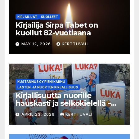
KIRJAILIJAT
KUOLLEET
Kirjailija Sirpa Tabet on
kuollut 82-vuotiaana
MAY 12, 2026
KERTTUVALI
KUSTANNUS OY PIENI KARHU
LASTEN, JA NUORTEN KIRJALLISUUS
Kirjallisuutta nuorille
hauskasti ja selkokielellä –
Luka-sarjasta viides osa
APRIL 23, 2026
KERTTUVALI