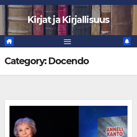
Skip
to
Kirjat ja Kirjallisuus
content
Category:
Docendo