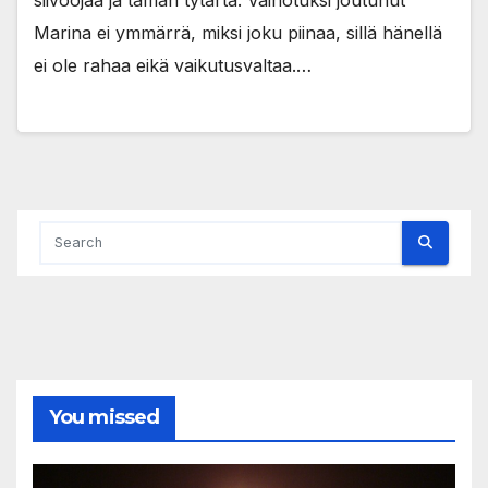
siivoojaa ja tämän tytärtä. Vainotuksi joutunut
Marina ei ymmärrä, miksi joku piinaa, sillä hänellä
ei ole rahaa eikä vaikutusvaltaa.…
You missed