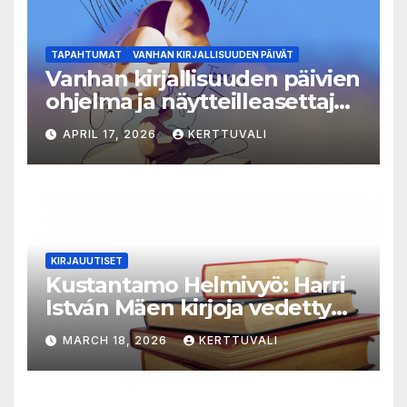
TAPAHTUMAT
VANHAN KIRJALLISUUDEN PÄIVÄT
Vanhan kirjallisuuden päivien
ohjelma ja näytteilleasettajat
julkistettu
APRIL 17, 2026
KERTTUVALI
KIRJAUUTISET
Kustantamo Helmivyö: Harri
István Mäen kirjoja vedetty
myynnistä
MARCH 18, 2026
KERTTUVALI