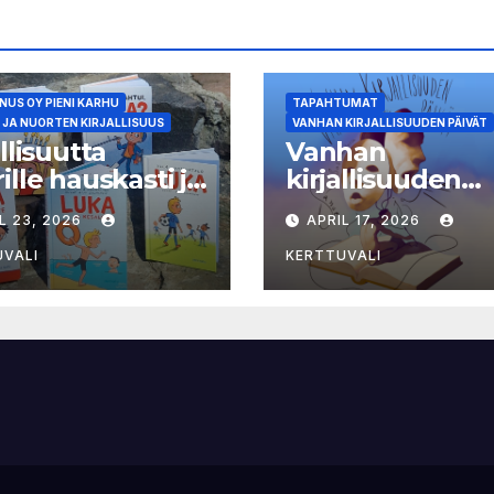
US OY PIENI KARHU
TAPAHTUMAT
 JA NUORTEN KIRJALLISUUS
VANHAN KIRJALLISUUDEN PÄIVÄT
allisuutta
Vanhan
ille hauskasti ja
kirjallisuuden
okielellä – Luka-
päivien ohjelma 
L 23, 2026
APRIL 17, 2026
asta viides osa
näytteilleasetta
julkistettu
UVALI
KERTTUVALI