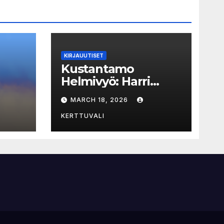
KIRJAUUTISET
Kustantamo
Helmivyö: Harri
ja
István Mäen kirjoja
MARCH 18, 2026
jat
vedetty myynnistä
KERTTUVALI