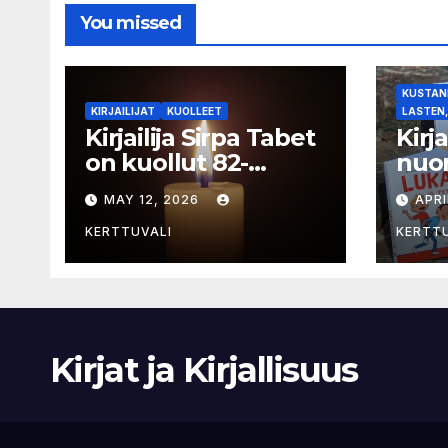
You missed
KUSTANN
KIRJAILIJAT
KUOLLEET
LASTEN,
Kirjailija Sirpa Tabet
Kirj
on kuollut 82-
nuor
vuotiaana
selk
MAY 12, 2026
APRI
sarj
KERTTUVALI
KERTT
Kirjat ja Kirjallisuus