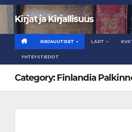
Skip
to
Kirjat ja Kirjallisuus
content
KIRJAUUTISET
LAJIT
KUS
YHTEYSTIEDOT
Category:
Finlandia Palkinn