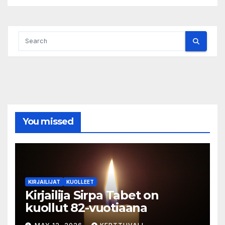
You missed
KIRJAILIJAT
KUOLLEET
Kirjailija Sirpa Tabet on
kuollut 82-vuotiaana