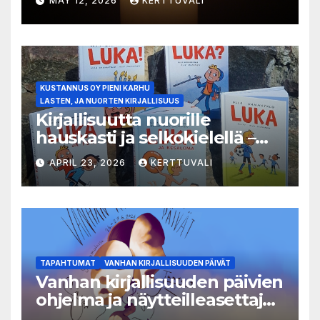
MAY 12, 2026
KERTTUVALI
KUSTANNUS OY PIENI KARHU
LASTEN, JA NUORTEN KIRJALLISUUS
Kirjallisuutta nuorille
hauskasti ja selkokielellä –
Luka-sarjasta viides osa
APRIL 23, 2026
KERTTUVALI
TAPAHTUMAT
VANHAN KIRJALLISUUDEN PÄIVÄT
Vanhan kirjallisuuden päivien
ohjelma ja näytteilleasettajat
julkistettu