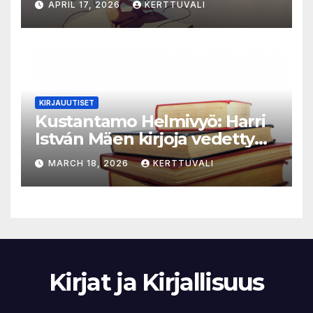
APRIL 17, 2026
KERTTUVALI
KIRJAUUTISET
Kustantamo Helmivyö: Harri
István Mäen kirjoja vedetty
myynnistä
MARCH 18, 2026
KERTTUVALI
Kirjat ja Kirjallisuus