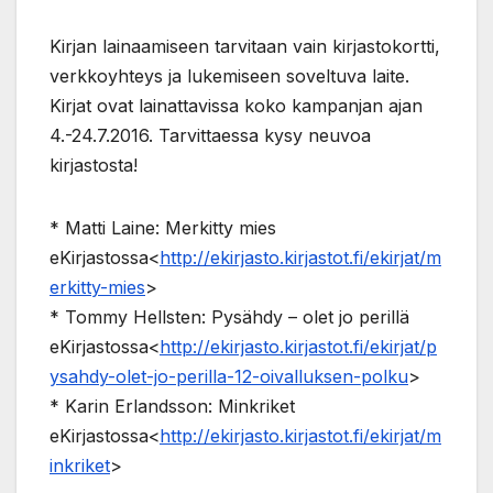
Kirjan lainaamiseen tarvitaan vain kirjastokortti,
verkkoyhteys ja lukemiseen soveltuva laite.
Kirjat ovat lainattavissa koko kampanjan ajan
4.-24.7.2016. Tarvittaessa kysy neuvoa
kirjastosta!
* Matti Laine: Merkitty mies
eKirjastossa<
http://ekirjasto.kirjastot.fi/ekirjat/m
erkitty-mies
>
* Tommy Hellsten: Pysähdy – olet jo perillä
eKirjastossa<
http://ekirjasto.kirjastot.fi/ekirjat/p
ysahdy-olet-jo-perilla-12-oivalluksen-polku
>
* Karin Erlandsson: Minkriket
eKirjastossa<
http://ekirjasto.kirjastot.fi/ekirjat/m
inkriket
>