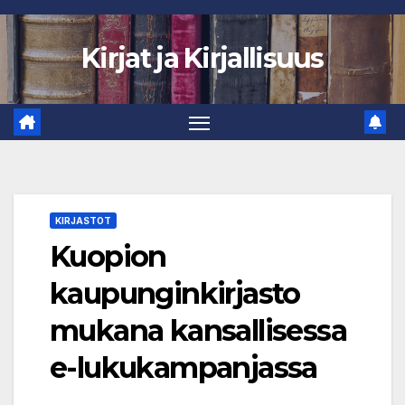
Skip
to
Kirjat ja Kirjallisuus
content
KIRJASTOT
Kuopion
kaupunginkirjasto
mukana kansallisessa
e-lukukampanjassa