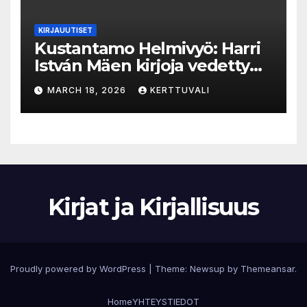
KIRJAUUTISET
Kustantamo Helmivyö: Harri
István Mäen kirjoja vedetty
myynnistä
MARCH 18, 2026
KERTTUVALI
Kirjat ja Kirjallisuus
Proudly powered by WordPress
|
Theme:
Newsup
by
Themeansar
.
Home
YHTEYSTIEDOT