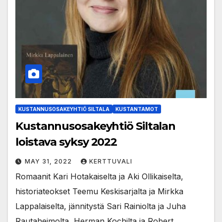
KUSTANNUSOSAKEYHTIÖ SILTALA
KUSTANTAMOT
Kustannusosakeyhtiö Siltalan
loistava syksy 2022
MAY 31, 2022
KERTTUVALI
Romaanit Kari Hotakaiselta ja Aki Ollikaiselta,
historiateokset Teemu Keskisarjalta ja Mirkka
Lappalaiselta, jännitystä Sari Rainiolta ja Juha
Rautaheimolta, Herman Kochilta ja Robert