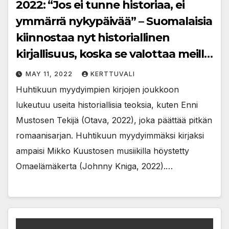
2022: “Jos ei tunne historiaa, ei
ymmärrä nykypäivää” – Suomalaisia
kiinnostaa nyt historiallinen
kirjallisuus, koska se valottaa meille
keitä me olemme
MAY 11, 2022
KERTTUVALI
Huhtikuun myydyimpien kirjojen joukkoon
lukeutuu useita historiallisia teoksia, kuten Enni
Mustosen Tekijä (Otava, 2022), joka päättää pitkän
romaanisarjan. Huhtikuun myydyimmäksi kirjaksi
ampaisi Mikko Kuustosen musiikilla höystetty
Omaelämäkerta (Johnny Kniga, 2022).…