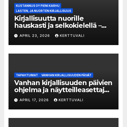
KUSTANNUS OY PIENI KARHU
LASTEN, JA NUORTEN KIRJALLISUUS
Kirjallisuutta nuorille
hauskasti ja selkokielellä –
Luka-sarjasta viides osa
APRIL 23, 2026
KERTTUVALI
TAPAHTUMAT
VANHAN KIRJALLISUUDEN PÄIVÄT
Vanhan kirjallisuuden päivien
ohjelma ja näytteilleasettajat
julkistettu
APRIL 17, 2026
KERTTUVALI