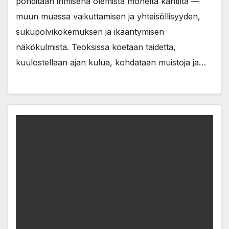
pohditaan ihmisenä olemista monelta kantilta —
muun muassa vaikuttamisen ja yhteisöllisyyden,
sukupolvikokemuksen ja ikääntymisen
näkökulmista. Teoksissa koetaan taidetta,
kuulostellaan ajan kulua, kohdataan muistoja ja…