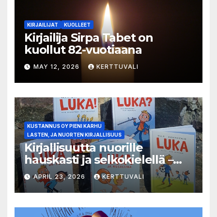
KIRJAILIJAT
KUOLLEET
Kirjailija Sirpa Tabet on
kuollut 82-vuotiaana
MAY 12, 2026
KERTTUVALI
KUSTANNUS OY PIENI KARHU
LASTEN, JA NUORTEN KIRJALLISUUS
Kirjallisuutta nuorille
hauskasti ja selkokielellä –
Luka-sarjasta viides osa
APRIL 23, 2026
KERTTUVALI