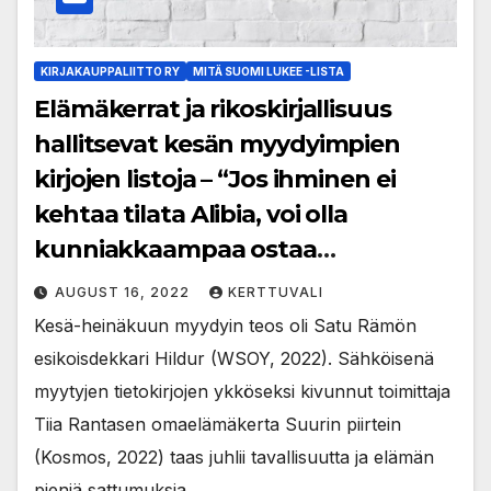
KIRJAKAUPPALIITTO RY
MITÄ SUOMI LUKEE -LISTA
Elämäkerrat ja rikoskirjallisuus
hallitsevat kesän myydyimpien
kirjojen listoja – “Jos ihminen ei
kehtaa tilata Alibia, voi olla
kunniakkaampaa ostaa
rikollismaailmasta kertova kirja”
AUGUST 16, 2022
KERTTUVALI
Kesä-heinäkuun myydyin teos oli Satu Rämön
esikoisdekkari Hildur (WSOY, 2022). Sähköisenä
myytyjen tietokirjojen ykköseksi kivunnut toimittaja
Tiia Rantasen omaelämäkerta Suurin piirtein
(Kosmos, 2022) taas juhlii tavallisuutta ja elämän
pieniä sattumuksia.…