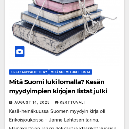
KIRJAKAUPPALIITTO RY
MITÄ SUOMI LUKEE -LISTA
Mitä Suomi luki lomalla? Kesän
myydyimpien kirjojen listat julki
AUGUST 14, 2025
KERTTUVALI
Kesä-heinäkuussa Suomen myydyin kirja oli
Erikoisjoukoissa – Janne Lehtosen tarina.
Elämäkertojen lisäksi dekkarit ja klassikot vuosien