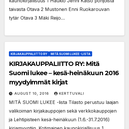
kaunokirjallisuus 1 Haukio Jenni Katso pohjoista
taivasta Otava 2 Mustonen Enni Ruokarouvan
tytär Otava 3 Mäki Reijo…
KIRJAKAUPPALIITTO RY
MITÄ SUOMI LUKEE -LISTA
KIRJAKAUPPALIITTO RY: Mitä
Suomi lukee – kesä-heinäkuun 2016
myydyimmät kirjat
AUGUST 10, 2016
KERTTUVALI
MITÄ SUOMI LUKEE -lista Tilasto perustuu laajan
valikoiman kirjakauppojen sekä verkkokauppojen
ja Lehtipisteen kesä-heinäkuun (1.6.-31.7.2016)
kirjamyyntiin. Kotimainen kaunokirjallisuus 1