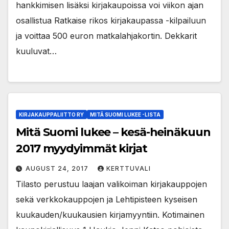
hankkimisen lisäksi kirjakaupoissa voi viikon ajan
osallistua Ratkaise rikos kirjakaupassa -kilpailuun
ja voittaa 500 euron matkalahjakortin. Dekkarit
kuuluvat…
KIRJAKAUPPALIITTO RY
MITÄ SUOMI LUKEE -LISTA
Mitä Suomi lukee – kesä-heinäkuun
2017 myydyimmät kirjat
AUGUST 24, 2017
KERTTUVALI
Tilasto perustuu laajan valikoiman kirjakauppojen
sekä verkkokauppojen ja Lehtipisteen kyseisen
kuukauden/kuukausien kirjamyyntiin. Kotimainen