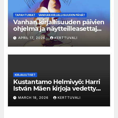
TAPAHTUMAT
VANHAN KIRJALLISUUDEN PÄIVÄT
Vanhan kirjallisuuden päivien
ohjelma ja näytteilleasettajat
julkistettu
APRIL 17, 2026
KERTTUVALI
KIRJAUUTISET
Kustantamo Helmivyö: Harri
István Mäen kirjoja vedetty
myynnistä
MARCH 18, 2026
KERTTUVALI