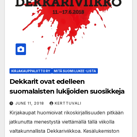
KIRJAKAUPPALIITTO RY
MITÄ SUOMI LUKEE -LISTA
Dekkarit ovat edelleen
suomalaisten lukijoiden suosikkeja
JUNE 11, 2018
KERTTUVALI
Kirjakaupat huomioivat rikoskirjallisuuden pitkään
jatkunutta menestystä viettämällä tällä viikolla
valtakunnallista Dekkariviikkoa. Kesälukemiston