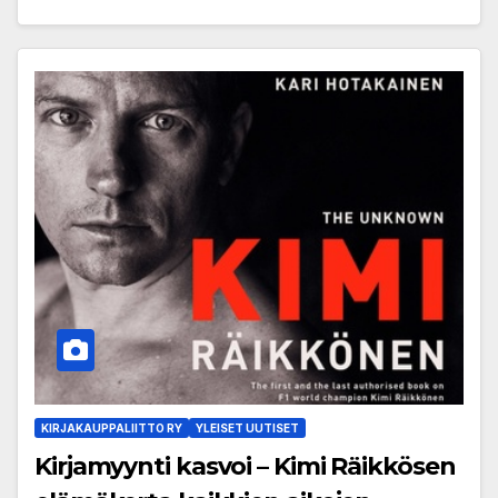
KIRJAKAUPPALIITTO RY
YLEISET UUTISET
Kirjamyynti kasvoi – Kimi Räikkösen