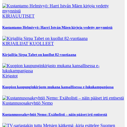
KIRJAUUTISET
Kustantamo Helmivyö: Harri István Mäen kirjoja vedetty myynnistä
KIRJAILIJAT
KUOLLEET
Kirjailija Sirpa Tabet on kuollut 82-vuotiaana
Kirjastot
Kuopion kaupunginkirjasto mukana kansallisessa e-lukukampanjassa
Kustannusosakeyhtiö Nemo
Kustannusosakeyhtiö Nemo: Exäholisti – näin pääset irti entisestä