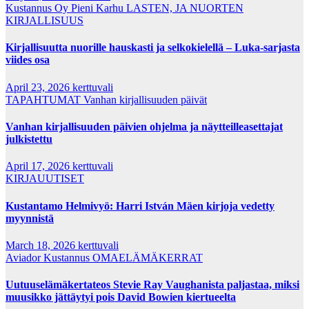
Kustannus Oy Pieni Karhu
LASTEN, JA NUORTEN
KIRJALLISUUS
Kirjallisuutta nuorille hauskasti ja selkokielellä – Luka-sarjasta
viides osa
April 23, 2026
kerttuvali
TAPAHTUMAT
Vanhan kirjallisuuden päivät
Vanhan kirjallisuuden päivien ohjelma ja näytteilleasettajat
julkistettu
April 17, 2026
kerttuvali
KIRJAUUTISET
Kustantamo Helmivyö: Harri István Mäen kirjoja vedetty
myynnistä
March 18, 2026
kerttuvali
Aviador Kustannus
OMAELÄMÄKERRAT
Uutuuselämäkertateos Stevie Ray Vaughanista paljastaa, miksi
muusikko jättäytyi pois David Bowien kiertueelta