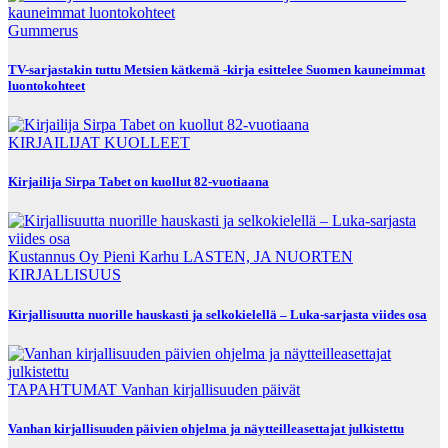
Gummerus
TV-sarjastakin tuttu Metsien kätkemä -kirja esittelee Suomen kauneimmat
luontokohteet
KIRJAILIJAT
KUOLLEET
Kirjailija Sirpa Tabet on kuollut 82-vuotiaana
Kustannus Oy Pieni Karhu
LASTEN, JA NUORTEN
KIRJALLISUUS
Kirjallisuutta nuorille hauskasti ja selkokielellä – Luka-sarjasta viides osa
TAPAHTUMAT
Vanhan kirjallisuuden päivät
Vanhan kirjallisuuden päivien ohjelma ja näytteilleasettajat julkistettu