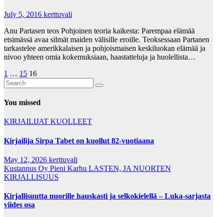
July 5, 2016
kerttuvali
Anu Partasen teos Pohjoinen teoria kaikesta: Parempaa elämää
etsimässä avaa silmät maiden välisille eroille. Teoksessaan Partanen
tarkastelee amerikkalaisen ja pohjoismaisen keskiluokan elämää ja
nivoo yhteen omia kokemuksiaan, haastatteluja ja huolellista…
Posts
1
…
15
16
pagination
You missed
KIRJAILIJAT
KUOLLEET
Kirjailija Sirpa Tabet on kuollut 82-vuotiaana
May 12, 2026
kerttuvali
Kustannus Oy Pieni Karhu
LASTEN, JA NUORTEN
KIRJALLISUUS
Kirjallisuutta nuorille hauskasti ja selkokielellä – Luka-sarjasta
viides osa