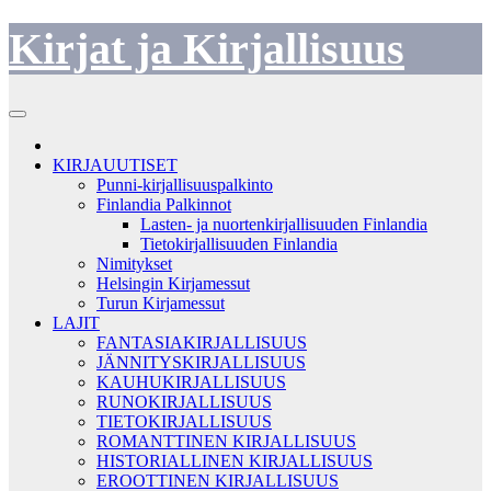
Skip
Kirjat ja Kirjallisuus
to
content
KIRJAUUTISET
Punni-kirjallisuuspalkinto
Finlandia Palkinnot
Lasten- ja nuortenkirjallisuuden Finlandia
Tietokirjallisuuden Finlandia
Nimitykset
Helsingin Kirjamessut
Turun Kirjamessut
LAJIT
FANTASIAKIRJALLISUUS
JÄNNITYSKIRJALLISUUS
KAUHUKIRJALLISUUS
RUNOKIRJALLISUUS
TIETOKIRJALLISUUS
ROMANTTINEN KIRJALLISUUS
HISTORIALLINEN KIRJALLISUUS
EROOTTINEN KIRJALLISUUS