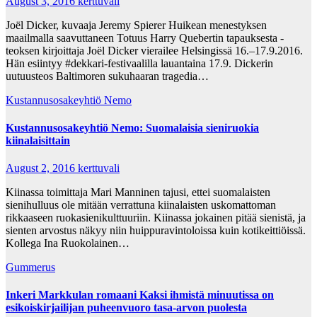
August 3, 2016
kerttuvali
Joël Dicker, kuvaaja Jeremy Spierer Huikean menestyksen
maailmalla saavuttaneen Totuus Harry Quebertin tapauksesta -
teoksen kirjoittaja Joël Dicker vierailee Helsingissä 16.–17.9.2016.
Hän esiintyy #dekkari-festivaalilla lauantaina 17.9. Dickerin
uutuusteos Baltimoren sukuhaaran tragedia…
Kustannusosakeyhtiö Nemo
Kustannusosakeyhtiö Nemo: Suomalaisia sieniruokia
kiinalaisittain
August 2, 2016
kerttuvali
Kiinassa toimittaja Mari Manninen tajusi, ettei suomalaisten
sienihulluus ole mitään verrattuna kiinalaisten uskomattoman
rikkaaseen ruokasienikulttuuriin. Kiinassa jokainen pitää sienistä, ja
sienten arvostus näkyy niin huippuravintoloissa kuin kotikeittiöissä.
Kollega Ina Ruokolainen…
Gummerus
Inkeri Markkulan romaani Kaksi ihmistä minuutissa on
esikoiskirjailijan puheenvuoro tasa-arvon puolesta