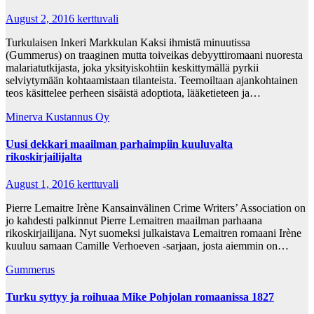
August 2, 2016
kerttuvali
Turkulaisen Inkeri Markkulan Kaksi ihmistä minuutissa
(Gummerus) on traaginen mutta toiveikas debyyttiromaani nuoresta
malariatutkijasta, joka yksityiskohtiin keskittymällä pyrkii
selviytymään kohtaamistaan tilanteista. Teemoiltaan ajankohtainen
teos käsittelee perheen sisäistä adoptiota, lääketieteen ja…
Minerva Kustannus Oy
Uusi dekkari maailman parhaimpiin kuuluvalta
rikoskirjailijalta
August 1, 2016
kerttuvali
Pierre Lemaitre Irène Kansainvälinen Crime Writers’ Association on
jo kahdesti palkinnut Pierre Lemaitren maailman parhaana
rikoskirjailijana. Nyt suomeksi julkaistava Lemaitren romaani Irène
kuuluu samaan Camille Verhoeven -sarjaan, josta aiemmin on…
Gummerus
Turku syttyy ja roihuaa Mike Pohjolan romaanissa 1827