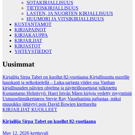
SOTAKIRJALLISUUS
TIETEISKIRJALLISUUS
LASTEN, JA NUORTEN KIRJALLISUUS
HUUMORI JA VITSIKIRJALLISUUS
KUSTANTAMOT
KIRJAPAINOT
KIRJAKAUPPA
KIRJAILIJAT
KIRJASTOT
YHTEYSTIEDOT
Uusimmat
Kirjailija Sirpa Tabet on kuollut 82-vuotiaana
Kirjallisuutta nuorille
hauskasti ja selkokielellä – Luka-sarjasta viides osa
Vanhan
kirjallisuuden päivien ohjelma ja näytteilleasettajat julkistettu
Kustantamo Helmivyö: Harri István Mäen kirjoja vedetty myynnistä
Uutuuselämäkertateos Stevie Ray Vaughanista paljastaa, miksi
muusikko jättäytyi pois David Bowien kiertueelta
KIRJAILIJAT
KUOLLEET
Kirjailija Sirpa Tabet on kuollut 82-vuotiaana
May 12, 2026
kerttuvali