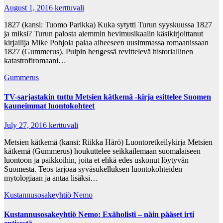
August 1, 2016
kerttuvali
1827 (kansi: Tuomo Parikka) Kuka sytytti Turun syyskuussa 1827
ja miksi? Turun palosta aiemmin hevimusikaalin käsikirjoittanut
kirjailija Mike Pohjola palaa aiheeseen uusimmassa romaanissaan
1827 (Gummerus). Pulpin hengessä revittelevä historiallinen
katastrofiromaani…
Gummerus
TV-sarjastakin tuttu Metsien kätkemä -kirja esittelee Suomen
kauneimmat luontokohteet
July 27, 2016
kerttuvali
Metsien kätkemä (kansi: Riikka Härö) Luontoretkeilykirja Metsien
kätkemä (Gummerus) houkuttelee seikkailemaan suomalaiseen
luontoon ja paikkoihin, joita et ehkä edes uskonut löytyvän
Suomesta. Teos tarjoaa syväsukelluksen luontokohteiden
mytologiaan ja antaa lisäksi…
Kustannusosakeyhtiö Nemo
Kustannusosakeyhtiö Nemo: Exäholisti – näin pääset irti