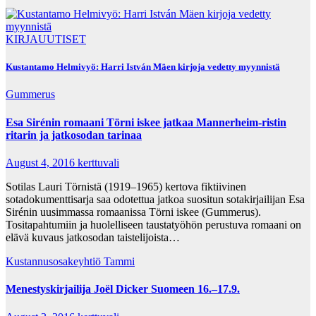
KIRJAUUTISET
Kustantamo Helmivyö: Harri István Mäen kirjoja vedetty myynnistä
Gummerus
Esa Sirénin romaani Törni iskee jatkaa Mannerheim-ristin
ritarin ja jatkosodan tarinaa
August 4, 2016
kerttuvali
Sotilas Lauri Törnistä (1919–1965) kertova fiktiivinen
sotadokumenttisarja saa odotettua jatkoa suositun sotakirjailijan Esa
Sirénin uusimmassa romaanissa Törni iskee (Gummerus).
Tositapahtumiin ja huolelliseen taustatyöhön perustuva romaani on
elävä kuvaus jatkosodan taistelijoista…
Kustannusosakeyhtiö Tammi
Menestyskirjailija Joël Dicker Suomeen 16.–17.9.