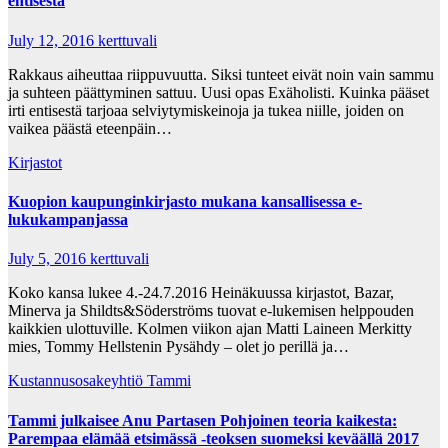
entisestä
July 12, 2016
kerttuvali
Rakkaus aiheuttaa riippuvuutta. Siksi tunteet eivät noin vain sammu
ja suhteen päättyminen sattuu. Uusi opas Exäholisti. Kuinka pääset
irti entisestä tarjoaa selviytymiskeinoja ja tukea niille, joiden on
vaikea päästä eteenpäin…
Kirjastot
Kuopion kaupunginkirjasto mukana kansallisessa e-
lukukampanjassa
July 5, 2016
kerttuvali
Koko kansa lukee 4.-24.7.2016 Heinäkuussa kirjastot, Bazar,
Minerva ja Shildts&Söderströms tuovat e-lukemisen helppouden
kaikkien ulottuville. Kolmen viikon ajan Matti Laineen Merkitty
mies, Tommy Hellstenin Pysähdy – olet jo perillä ja…
Kustannusosakeyhtiö Tammi
Tammi julkaisee Anu Partasen Pohjoinen teoria kaikesta:
Parempaa elämää etsimässä -teoksen suomeksi keväällä 2017