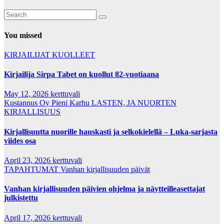
You missed
KIRJAILIJAT
KUOLLEET
Kirjailija Sirpa Tabet on kuollut 82-vuotiaana
May 12, 2026
kerttuvali
Kustannus Oy Pieni Karhu
LASTEN, JA NUORTEN
KIRJALLISUUS
Kirjallisuutta nuorille hauskasti ja selkokielellä – Luka-sarjasta
viides osa
April 23, 2026
kerttuvali
TAPAHTUMAT
Vanhan kirjallisuuden päivät
Vanhan kirjallisuuden päivien ohjelma ja näytteilleasettajat
julkistettu
April 17, 2026
kerttuvali