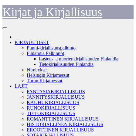
Skip
Kirjat ja Kirjallisuus
to
content
KIRJAUUTISET
Punni-kirjallisuuspalkinto
Finlandia Palkinnot
Lasten- ja nuortenkirjallisuuden Finlandia
Tietokirjallisuuden Finlandia
Nimitykset
Helsingin Kirjamessut
Turun Kirjamessut
LAJIT
FANTASIAKIRJALLISUUS
JÄNNITYSKIRJALLISUUS
KAUHUKIRJALLISUUS
RUNOKIRJALLISUUS
TIETOKIRJALLISUUS
ROMANTTINEN KIRJALLISUUS
HISTORIALLINEN KIRJALLISUUS
EROOTTINEN KIRJALLISUUS
SOTAKIRJALLISUUS