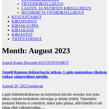
TIETEISKIRJALLISUUS
LASTEN, JA NUORTEN KIRJALLISUUS
HUUMORI JA VITSIKIRJALLISUUS
KUSTANTAMOT
KIRJAPAINOT
KIRJAKAUPPA
KIRJAILIJAT
KIRJASTOT
YHTEYSTIEDOT
Month:
August 2023
Anneli Kanto
Docendo
KUSTANTAMOT
Anneli Kannon dekkarisarja jatkuu, Lapin maisemissa rikoksia
ratkoo salaperäinen meedio.
August 29, 2023
kerttuvali
Lapin hiihtokeskuksessa on käynnissä kiivain sesonki, kun joku
alkaa vainota keskuksen siivoojaa ja tämän tytärtä. Vainotuksi
joutunut Marina ei ymmärrä, miksi joku piinaa, sillä hänellä ei ole
rahaa eikä vaikutusvaltaa.…