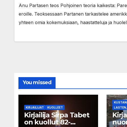
Anu Partasen teos Pohjoinen teoria kaikesta: Pare
eroille. Teoksessaan Partanen tarkastelee amerikk
yhteen omia kokemuksiaan, haastatteluja ja huolel
You missed
KUSTANN
KIRJAILIJAT
KUOLLEET
LASTEN,
Kirjailija Sirpa Tabet
Kirj
on kuollut 82-
nuor