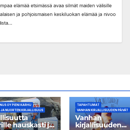
mpaa elämää etsimässä avaa silmät maiden välisille
alaisen ja pohjoismaisen keskiluokan elämää ja nivoo
lista…
US OY PIENI KARHU
TAPAHTUMAT
 JA NUORTEN KIRJALLISUUS
VANHAN KIRJALLISUUDEN PÄIVÄT
allisuutta
Vanhan
ille hauskasti ja
kirjallisuuden