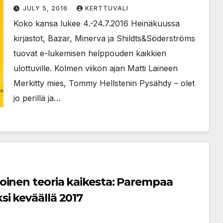
lukukampanjassa
JULY 5, 2016
KERTTUVALI
Koko kansa lukee 4.-24.7.2016 Heinäkuussa
kirjastot, Bazar, Minerva ja Shildts&Söderströms
tuovat e-lukemisen helppouden kaikkien
ulottuville. Kolmen viikon ajan Matti Laineen
Merkitty mies, Tommy Hellstenin Pysähdy – olet
jo perillä ja…
oinen teoria kaikesta: Parempaa
i keväällä 2017