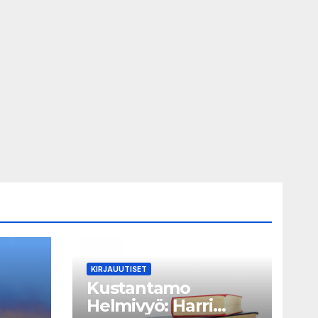
KIRJAUUTISET
Kustantamo
Helmivyö: Harri