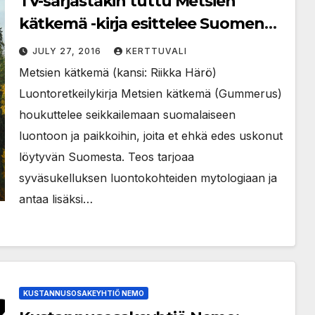
TV-sarjastakin tuttu Metsien
kätkemä -kirja esittelee Suomen
kauneimmat luontokohteet
JULY 27, 2016
KERTTUVALI
Metsien kätkemä (kansi: Riikka Härö)
Luontoretkeilykirja Metsien kätkemä (Gummerus)
houkuttelee seikkailemaan suomalaiseen
luontoon ja paikkoihin, joita et ehkä edes uskonut
löytyvän Suomesta. Teos tarjoaa
syväsukelluksen luontokohteiden mytologiaan ja
antaa lisäksi…
KUSTANNUSOSAKEYHTIÖ NEMO