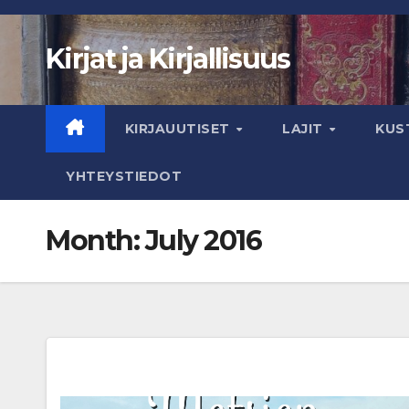
Skip
to
Kirjat ja Kirjallisuus
content
KIRJAUUTISET
LAJIT
KUS
YHTEYSTIEDOT
Month:
July 2016