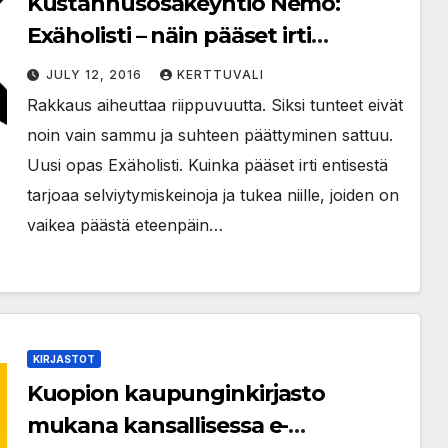
Kustannusosakeyhtiö Nemo:
Exäholisti – näin pääset irti
entisestä
JULY 12, 2016
KERTTUVALI
Rakkaus aiheuttaa riippuvuutta. Siksi tunteet eivät
noin vain sammu ja suhteen päättyminen sattuu.
Uusi opas Exäholisti. Kuinka pääset irti entisestä
tarjoaa selviytymiskeinoja ja tukea niille, joiden on
vaikea päästä eteenpäin…
KIRJASTOT
Kuopion kaupunginkirjasto
mukana kansallisessa e-