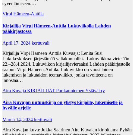
syventämiseen.…
Virpi Hämeen-Anttila
Kirjailija Virpi Hämeen-Anttila Lukuviikolla Lahden
pääkirjastossa
April 17, 2024
kerttuvali
Kirjailija Virpi Hameen-Anttila Kuvaaja: Lenita Susi
Lukukeskuksen järjestämää valtakunnallista Lukuviikkoa vietetään
22.–28.4.2024. Lukuviikon kirjailijavieraaksi Lahden pääkirjastolle
saapuu Virpi Hämeen-Anttila. Lukuviikko on vuosittainen
lukemisen ja lukutaidon teemaviikko, jonka tavoitteena on
innostaa…
Aira Kuvaja
KIRJAILIJAT
Parikanniemen Ystävät ry
Aira Kuvajan uutuuskirja on ylistys kirjoille, lukemiselle ja
hyvälle arjelle
March 14, 2024
kerttuvali
Aira Kuvajan kuva: Jukka Saarinen Aira Kuvajan kirjoittama Pyhän