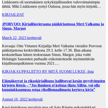
Liukkonen oli suomalaisen nykykirjallisuuden valovoimaisimpia
tähtiä. Miki Liukkonen syntyi Oulussa, jossa hän myös kirjoitti…
KIRJAILIJAT
:PORVOO: Kirjailijavieraana pääkirjastossa Meri Valkama ja
Sinun, Margot
March 22, 2023
kerttuvali
Kuvaaja: Otto Virtanen Kirjailija Meri Valkama vierailee Porvoon
pääkirjastossa keskiviikkona 29.3. kello 17.30. Illan aikana
keskustellaan hänen teoksestaan Sinun, Margot, joka voitti
Helsingin Sanomien parhaalle esikoisteokselle myönnettävän
kirjallisuuspalkinnon vuonna 2021.…
KIRJAKAUPPALIITTO RY
MITÄ SUOMI LUKEE -lista
Elämäkerrat ja rikoskirjallisuus hallitsevat kesän myydyimpien
kirjojen listoja – “Jos ihminen ei kehtaa tilata Alibia, voi olla
kunniakkaampaa ostaa rikollismaailmasta kertova kirja”
August 16, 2022
kerttuvali
Kesä-heinäkuun myydyin teos oli Satu Rämön esikoisdekkari