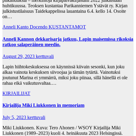
pilkahduksia – merkintöjä kirjapäiväkirjastani 2022 julkaistaan
huhtikuussa. Teoksen kustantaa Parikanniemen Ystävät ry. Kirjan
julkistustilaisuus Taidekappelissa lauantaina 6.4. kello 14. Osoite
on…
Anneli Kanto
Docendo
KUSTANTAMOT
Anneli Kannon dekkarisarja jatkuu, Lapin maisemissa rikoksia
ratkoo salaperäinen meedio.
August 29, 2023
kerttuvali
Lapin hiihtokeskuksessa on käynnissä kiivain sesonki, kun joku
alkaa vainota keskuksen siivoojaa ja tämän tytärtä. Vainotuksi
joutunut Marina ei ymmärrä, miksi joku piinaa, sillä hänellä ei ole
rahaa eikä vaikutusvaltaa.…
KIRJAILIJAT
Kirjailija Miki Liukkonen in memoriam
July 5, 2023
kerttuvali
Miki Liukkonen. Kuva: Tero Ahonen / WSOY Kirjailija Miki
Liukkonen (1989–2023) kuoli 4. heinäkuuta 2023 Helsingissä.