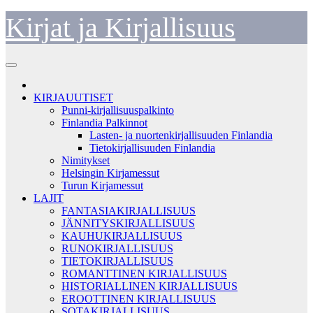
Skip
Kirjat ja Kirjallisuus
to
content
KIRJAUUTISET
Punni-kirjallisuuspalkinto
Finlandia Palkinnot
Lasten- ja nuortenkirjallisuuden Finlandia
Tietokirjallisuuden Finlandia
Nimitykset
Helsingin Kirjamessut
Turun Kirjamessut
LAJIT
FANTASIAKIRJALLISUUS
JÄNNITYSKIRJALLISUUS
KAUHUKIRJALLISUUS
RUNOKIRJALLISUUS
TIETOKIRJALLISUUS
ROMANTTINEN KIRJALLISUUS
HISTORIALLINEN KIRJALLISUUS
EROOTTINEN KIRJALLISUUS
SOTAKIRJALLISUUS