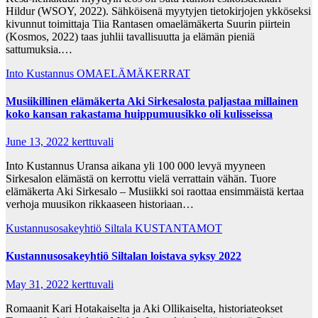
Hildur (WSOY, 2022). Sähköisenä myytyjen tietokirjojen ykköseksi
kivunnut toimittaja Tiia Rantasen omaelämäkerta Suurin piirtein
(Kosmos, 2022) taas juhlii tavallisuutta ja elämän pieniä
sattumuksia.…
Into Kustannus
OMAELÄMÄKERRAT
Musiikillinen elämäkerta Aki Sirkesalosta paljastaa millainen
koko kansan rakastama huippumuusikko oli kulisseissa
June 13, 2022
kerttuvali
Into Kustannus Uransa aikana yli 100 000 levyä myyneen
Sirkesalon elämästä on kerrottu vielä verrattain vähän. Tuore
elämäkerta Aki Sirkesalo – Musiikki soi raottaa ensimmäistä kertaa
verhoja muusikon rikkaaseen historiaan…
Kustannusosakeyhtiö Siltala
KUSTANTAMOT
Kustannusosakeyhtiö Siltalan loistava syksy 2022
May 31, 2022
kerttuvali
Romaanit Kari Hotakaiselta ja Aki Ollikaiselta, historiateokset