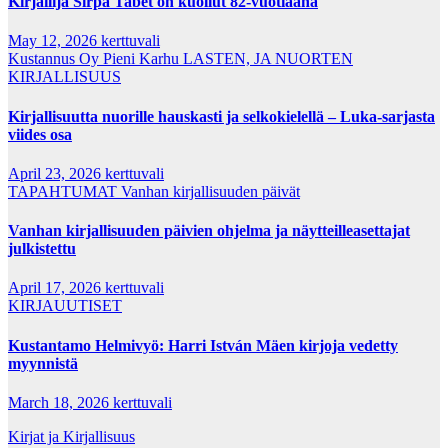
Kirjailija Sirpa Tabet on kuollut 82-vuotiaana
May 12, 2026
kerttuvali
Kustannus Oy Pieni Karhu
LASTEN, JA NUORTEN
KIRJALLISUUS
Kirjallisuutta nuorille hauskasti ja selkokielellä – Luka-sarjasta
viides osa
April 23, 2026
kerttuvali
TAPAHTUMAT
Vanhan kirjallisuuden päivät
Vanhan kirjallisuuden päivien ohjelma ja näytteilleasettajat
julkistettu
April 17, 2026
kerttuvali
KIRJAUUTISET
Kustantamo Helmivyö: Harri István Mäen kirjoja vedetty
myynnistä
March 18, 2026
kerttuvali
Kirjat ja Kirjallisuus