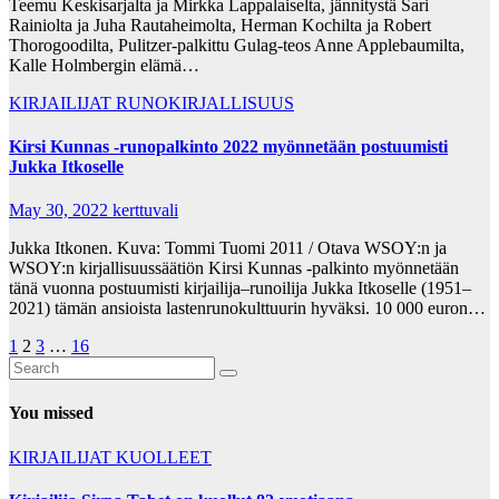
Teemu Keskisarjalta ja Mirkka Lappalaiselta, jännitystä Sari
Rainiolta ja Juha Rautaheimolta, Herman Kochilta ja Robert
Thorogoodilta, Pulitzer-palkittu Gulag-teos Anne Applebaumilta,
Kalle Holmbergin elämä…
KIRJAILIJAT
RUNOKIRJALLISUUS
Kirsi Kunnas -runopalkinto 2022 myönnetään postuumisti
Jukka Itkoselle
May 30, 2022
kerttuvali
Jukka Itkonen. Kuva: Tommi Tuomi 2011 / Otava WSOY:n ja
WSOY:n kirjallisuussäätiön Kirsi Kunnas -palkinto myönnetään
tänä vuonna postuumisti kirjailija–runoilija Jukka Itkoselle (1951–
2021) tämän ansioista lastenrunokulttuurin hyväksi. 10 000 euron…
Posts
1
2
3
…
16
pagination
You missed
KIRJAILIJAT
KUOLLEET