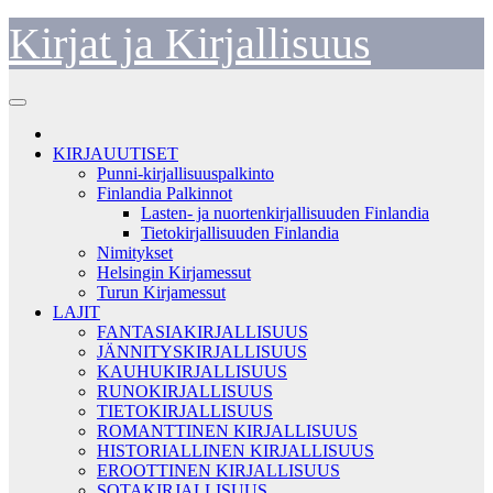
Skip
Kirjat ja Kirjallisuus
to
content
KIRJAUUTISET
Punni-kirjallisuuspalkinto
Finlandia Palkinnot
Lasten- ja nuortenkirjallisuuden Finlandia
Tietokirjallisuuden Finlandia
Nimitykset
Helsingin Kirjamessut
Turun Kirjamessut
LAJIT
FANTASIAKIRJALLISUUS
JÄNNITYSKIRJALLISUUS
KAUHUKIRJALLISUUS
RUNOKIRJALLISUUS
TIETOKIRJALLISUUS
ROMANTTINEN KIRJALLISUUS
HISTORIALLINEN KIRJALLISUUS
EROOTTINEN KIRJALLISUUS
SOTAKIRJALLISUUS