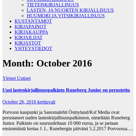
TIETEISKIRJALLISUUS
LASTEN, JA NUORTEN KIRJALLISUUS
HUUMORI JA VITSIKIRJALLISUUS
KUSTANTAMOT
KIRJAPAINOT
KIRJAKAUPPA
KIRJAILIJAT
KIRJASTOT
YHTEYSTIEDOT
Month:
October 2016
Yleiset Uutiset
Uusi lastenkirjallisuuspalkinto Runeberg Junior on perustettu
October 26, 2016
kerttuvali
Porvoon kaupunki ja Sanomalehti Östnyland/Ksf Media ovat
perustaneet uuden lastenkirjallisuuspalkinnon, nimeltään Runeberg
Junior. Palkinto on suuruudeltaan 10 000 euroa, ja se jaetaan
ensimmäistä kertaa J. L. Runebergin päivänä 5.2.2017 Porvoossa.…