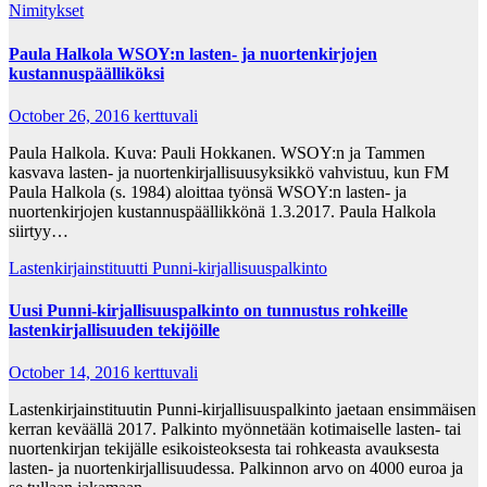
Nimitykset
Paula Halkola WSOY:n lasten- ja nuortenkirjojen
kustannuspäälliköksi
October 26, 2016
kerttuvali
Paula Halkola. Kuva: Pauli Hokkanen. WSOY:n ja Tammen
kasvava lasten- ja nuortenkirjallisuusyksikkö vahvistuu, kun FM
Paula Halkola (s. 1984) aloittaa työnsä WSOY:n lasten- ja
nuortenkirjojen kustannuspäällikkönä 1.3.2017. Paula Halkola
siirtyy…
Lastenkirjainstituutti
Punni-kirjallisuuspalkinto
Uusi Punni-kirjallisuuspalkinto on tunnustus rohkeille
lastenkirjallisuuden tekijöille
October 14, 2016
kerttuvali
Lastenkirjainstituutin Punni-kirjallisuuspalkinto jaetaan ensimmäisen
kerran keväällä 2017. Palkinto myönnetään kotimaiselle lasten- tai
nuortenkirjan tekijälle esikoisteoksesta tai rohkeasta avauksesta
lasten- ja nuortenkirjallisuudessa. Palkinnon arvo on 4000 euroa ja