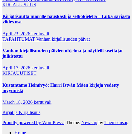
KIRJALLISUUS
Kirjallisuutta nuorille hauskasti ja selkokielellä – Luka-sarjasta
viides osa
April 23, 2026
kerttuvali
TAPAHTUMAT
Vanhan kirjallisuuden päivät
Vanhan kirjallisuuden päivien ohjelma ja näytteilleasettajat
julkistettu
April 17, 2026
kerttuvali
KIRJAUUTISET
Kustantamo Helmivyö: Harri István Mäen kirjoja vedetty
myynnistä
March 18, 2026
kerttuvali
Kirjat ja Kirjallisuus
Proudly powered by WordPress
|
Theme:
Newsup
by
Themeansar
.
Home