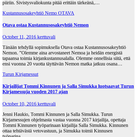
piiriin. Sivistysvaliokunta pitää erittäin tärkeänä,…
Kustannusosakeyhtiö Nemo
OTAVA
Otava ostaa Kustannusosakeyhtiö Nemon
October 11, 2016
kerttuvali
Tänään tehdyllä sopimuksella Otava ostaa Kustannusosakeyhtiö
Nemon. ”Olemme aina arvostaneet Nemoa ja heidän energistä
tapaansa toimia kirjankustannusalalla. Olemme onnellisia siitä, että
ensi vuonna 20 vuotta täyttävän Nemon matka jatkuu osana…
Turun Kirjamessut
Kirjailijat Tommi Kinnunen ja Salla Simukka luotsaavat Turun
Kirjamessuja vuoden 2017 ajan
October 10, 2016
kerttuvali
Jenni Haukio, Tommi Kinnunen ja Salla Simukka. Turun
Kirjamessujen ohjelmasta vastaa vuonna 2017 kirjailija, opettaja
Tommi Kinnunen työparinaan kirjailija Salla Simukka. Kinnunen
ottaa tehtävästä vetovastuun, ja Simukka toimii Kinnusen
työparina…