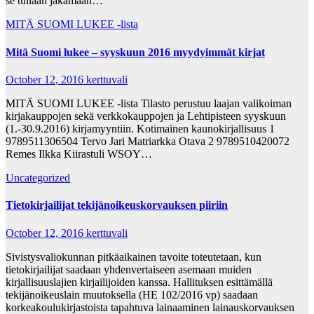
se tullaan jakamaan…
MITÄ SUOMI LUKEE -lista
Mitä Suomi lukee – syyskuun 2016 myydyimmät kirjat
October 12, 2016
kerttuvali
MITÄ SUOMI LUKEE -lista Tilasto perustuu laajan valikoiman
kirjakauppojen sekä verkkokauppojen ja Lehtipisteen syyskuun
(1.-30.9.2016) kirjamyyntiin. Kotimainen kaunokirjallisuus 1
9789511306504 Tervo Jari Matriarkka Otava 2 9789510420072
Remes Ilkka Kiirastuli WSOY…
Uncategorized
Tietokirjailijat tekijänoikeuskorvauksen piiriin
October 12, 2016
kerttuvali
Sivistysvaliokunnan pitkäaikainen tavoite toteutetaan, kun
tietokirjailijat saadaan yhdenvertaiseen asemaan muiden
kirjallisuuslajien kirjailijoiden kanssa. Hallituksen esittämällä
tekijänoikeuslain muutoksella (HE 102/2016 vp) saadaan
korkeakoulukirjastoista tapahtuva lainaaminen lainauskorvauksen