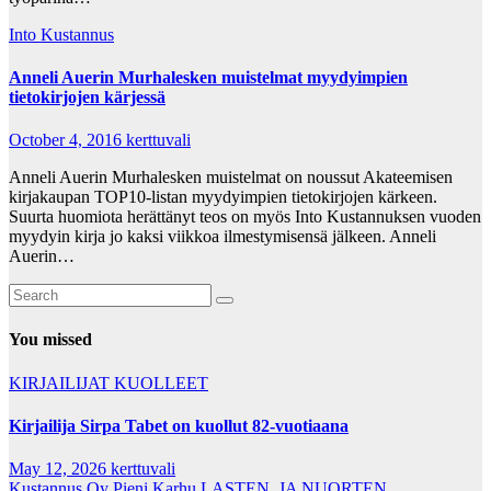
Into Kustannus
Anneli Auerin Murhalesken muistelmat myydyimpien
tietokirjojen kärjessä
October 4, 2016
kerttuvali
Anneli Auerin Murhalesken muistelmat on noussut Akateemisen
kirjakaupan TOP10-listan myydyimpien tietokirjojen kärkeen.
Suurta huomiota herättänyt teos on myös Into Kustannuksen vuoden
myydyin kirja jo kaksi viikkoa ilmestymisensä jälkeen. Anneli
Auerin…
You missed
KIRJAILIJAT
KUOLLEET
Kirjailija Sirpa Tabet on kuollut 82-vuotiaana
May 12, 2026
kerttuvali
Kustannus Oy Pieni Karhu
LASTEN, JA NUORTEN