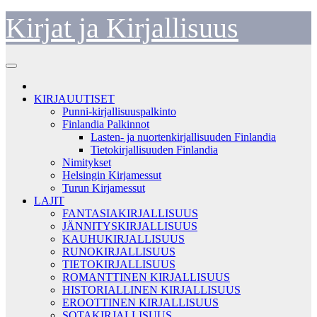
Skip
Kirjat ja Kirjallisuus
to
content
KIRJAUUTISET
Punni-kirjallisuuspalkinto
Finlandia Palkinnot
Lasten- ja nuortenkirjallisuuden Finlandia
Tietokirjallisuuden Finlandia
Nimitykset
Helsingin Kirjamessut
Turun Kirjamessut
LAJIT
FANTASIAKIRJALLISUUS
JÄNNITYSKIRJALLISUUS
KAUHUKIRJALLISUUS
RUNOKIRJALLISUUS
TIETOKIRJALLISUUS
ROMANTTINEN KIRJALLISUUS
HISTORIALLINEN KIRJALLISUUS
EROOTTINEN KIRJALLISUUS
SOTAKIRJALLISUUS