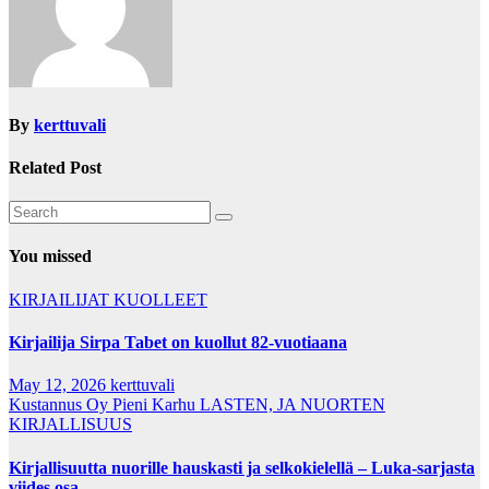
By
kerttuvali
Related Post
You missed
KIRJAILIJAT
KUOLLEET
Kirjailija Sirpa Tabet on kuollut 82-vuotiaana
May 12, 2026
kerttuvali
Kustannus Oy Pieni Karhu
LASTEN, JA NUORTEN
KIRJALLISUUS
Kirjallisuutta nuorille hauskasti ja selkokielellä – Luka-sarjasta
viides osa