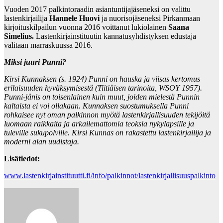
Vuoden 2017 palkintoraadin asiantuntijajäseneksi on valittu
lastenkirjailija
Hannele Huovi
ja nuorisojäseneksi Pirkanmaan
kirjoituskilpailun vuonna 2016 voittanut lukiolainen
Saana
Simelius.
Lastenkirjainstituutin kannatusyhdistyksen edustaja
valitaan marraskuussa 2016.
Miksi juuri Punni?
Kirsi Kunnaksen (s. 1924) Punni on hauska ja viisas kertomus
erilaisuuden hyväksymisestä (Tiitiäisen tarinoita, WSOY 1957).
Punni-jänis on toisenlainen kuin muut, joiden mielestä Punnin
kaltaista ei voi ollakaan. Kunnaksen suostumuksella Punni
rohkaisee nyt oman palkinnon myötä lastenkirjallisuuden tekijöitä
luomaan raikkaita ja arkailemattomia teoksia nykylapsille ja
tuleville sukupolville. Kirsi Kunnas on rakastettu lastenkirjailija ja
moderni alan uudistaja.
Lisätiedot:
www.lastenkirjainstituutti.fi/info/palkinnot/lastenkirjallisuuspalkinto