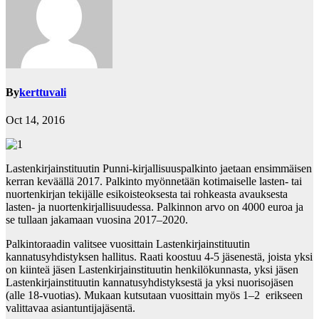
By
kerttuvali
Oct 14, 2016
Lastenkirjainstituutin Punni-kirjallisuuspalkinto jaetaan ensimmäisen
kerran keväällä 2017. Palkinto myönnetään kotimaiselle lasten- tai
nuortenkirjan tekijälle esikoisteoksesta tai rohkeasta avauksesta
lasten- ja nuortenkirjallisuudessa. Palkinnon arvo on 4000 euroa ja
se tullaan jakamaan vuosina 2017–2020.
Palkintoraadin valitsee vuosittain Lastenkirjainstituutin
kannatusyhdistyksen hallitus. Raati koostuu 4-5 jäsenestä, joista yksi
on kiinteä jäsen Lastenkirjainstituutin henkilökunnasta, yksi jäsen
Lastenkirjainstituutin kannatusyhdistyksestä ja yksi nuorisojäsen
(alle 18-vuotias). Mukaan kutsutaan vuosittain myös 1–2 erikseen
valittavaa asiantuntijajäsentä.