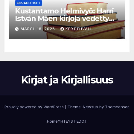
KIRJAUUTISET
Kustantamo Helmivyö: Harri
István Mäen kirjoja vedetty
myynnistä
MARCH 18, 2026
KERTTUVALI
Kirjat ja Kirjallisuus
Proudly powered by WordPress
|
Theme:
Newsup
by
Themeansar
.
Home
YHTEYSTIEDOT