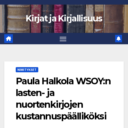
Skip
to
Kirjat ja Kirjallisuus
content
NIMITYKSET
Paula Halkola WSOY:n
lasten- ja
nuortenkirjojen
kustannuspäälliköksi