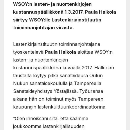
WSOY:n lasten- ja nuortenkirjojen
kustannuspäällikkönä 1.3.2017. Paula Halkola
siirtyy WSOY:lle Lastenkirjainstituutin
toiminnanjohtajan virasta.
Lastenkirjainstituutin toiminnanjohtajana
työskentelevä
Paula Halkola
aloittaa WSOY:n
lasten- ja nuortenkirjojen
kustannuspäällikkönä keväällä 2017. Halkolan
taustalta löytyy pitkä sanataideura Oulun
Nukun sanataidekoululla ja Tampereella
Sanataideyhdistys Yöstäjässä. Työuransa
aikana hän on toiminut myös Tampereen
kaupungin lastenkulttuurikoordinaattorina.
”Olen innoissani siitä, että saamme
joukkoomme lastenkirjallisuuden