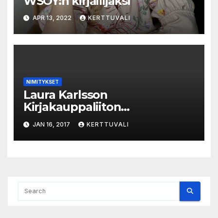
WSOY:n kirjailijaksi
APR 13, 2022
KERTTUVALI
NIMITYKSET
Laura Karlsson
Kirjakauppaliiton
toimitusjohtajaksi
JAN 16, 2017
KERTTUVALI