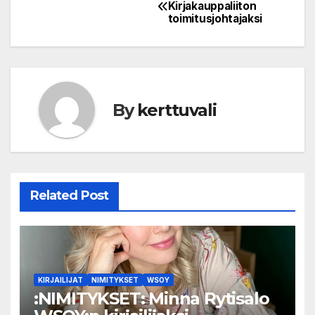
Post
Kirjakauppaliiton
toimitusjohtajaksi
navigation
By
kerttuvali
Related Post
KIRJAILIJAT
NIMITYKSET
WSOY
:NIMITYKSET: Minna Rytisalo