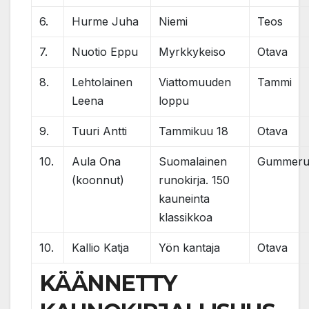
6.
Hurme Juha
Niemi
Teos
7.
Nuotio Eppu
Myrkkykeiso
Otava
8.
Lehtolainen
Viattomuuden
Tammi
Leena
loppu
9.
Tuuri Antti
Tammikuu 18
Otava
10.
Aula Ona
Suomalainen
Gummeru
(koonnut)
runokirja. 150
kauneinta
klassikkoa
10.
Kallio Katja
Yön kantaja
Otava
KÄÄNNETTY