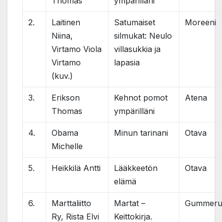
Thomas
ympärilläni
2.
Laitinen
Satumaiset
Moreeni
Niina,
silmukat: Neulo
Virtamo Viola
villasukkia ja
Virtamo
lapasia
(kuv.)
3.
Erikson
Kehnot pomot
Atena
Thomas
ympärilläni
4.
Obama
Minun tarinani
Otava
Michelle
5.
Heikkilä Antti
Lääkkeetön
Otava
elämä
6.
Marttaliitto
Martat –
Gummeru
Ry, Rista Elvi
Keittokirja.