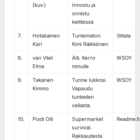
(kuv.)
Innostu ja
onnistu
keittiössä
7.
Hotakainen
Tuntematon
Siltala
Kari
Kimi Räikkönen
8.
van Vliet
Äiti. Kerro
WSOY
Elma
minulle
9.
Takanen
Tunne lukkosi.
WSOY
Kimmo
Vapaudu
tunteiden
vallasta.
10.
Posti Olli
Supermarket
Readme.fi
survival.
Rakkaudesta