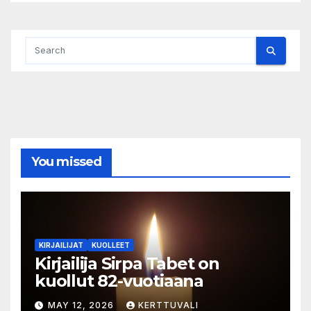
meille keitä me olemme
You missed
KIRJAILIJAT
KUOLLEET
Kirjailija Sirpa Tabet on
kuollut 82-vuotiaana
MAY 12, 2026
KERTTUVALI