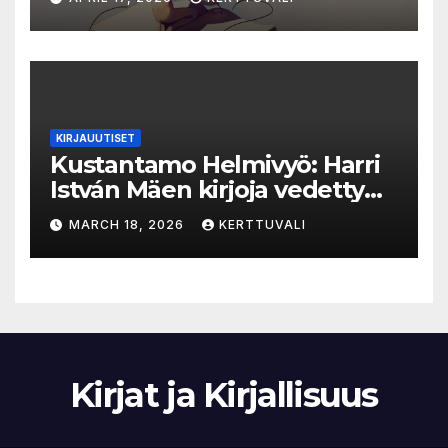
KIRJAUUTISET
Kustantamo Helmivyö: Harri
István Mäen kirjoja vedetty
myynnistä
MARCH 18, 2026
KERTTUVALI
Kirjat ja Kirjallisuus