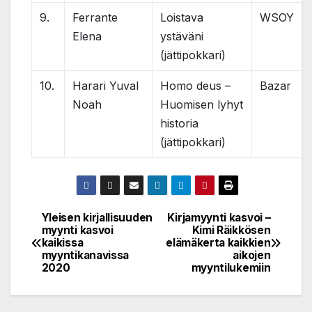
9.
Ferrante
Loistava
WSOY
Elena
ystäväni
(jättipokkari)
10.
Harari Yuval
Homo deus –
Bazar
Noah
Huomisen lyhyt
historia
(jättipokkari)
Yleisen kirjallisuuden
Kirjamyynti kasvoi –
Post
myynti kasvoi
Kimi Räikkösen
kaikissa
elämäkerta kaikkien
navigation
myyntikanavissa
aikojen
2020
myyntilukemiin