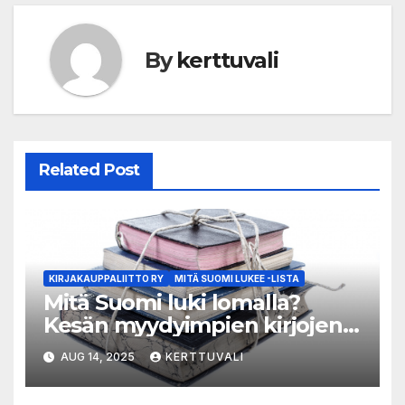
By
kerttuvali
Related Post
KIRJAKAUPPALIITTO RY
MITÄ SUOMI LUKEE -LISTA
Mitä Suomi luki lomalla?
Kesän myydyimpien kirjojen
listat julki
AUG 14, 2025
KERTTUVALI