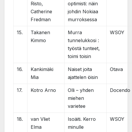
Risto,
optimisti: näin
Catherine
johdin Nokiaa
Fredman
murroksessa
15.
Takanen
Murra
WSOY
Kimmo
tunnelukkosi :
työstä tunteet,
toimi toisin
16.
Kankimäki
Naiset joita
Otava
Mia
ajattelen öisin
17.
Kotro Arno
Olli – yhden
Docendo
miehen
varietee
18.
van Vliet
Isoäiti. Kerro
WSOY
Elma
minulle