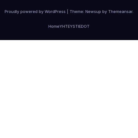
Proudly powered by WordPress
|
Theme:
Newsup
by
Themeansar
.
Home
YHTEYSTIEDOT