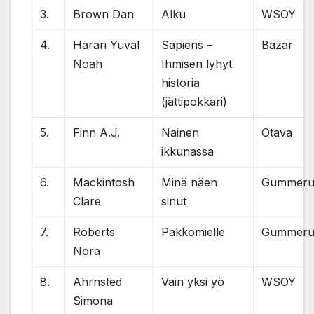
3.
Brown Dan
Alku
WSOY
4.
Harari Yuval
Sapiens –
Bazar
Noah
Ihmisen lyhyt
historia
(jättipokkari)
5.
Finn A.J.
Nainen
Otava
ikkunassa
6.
Mackintosh
Minä näen
Gummeru
Clare
sinut
7.
Roberts
Pakkomielle
Gummeru
Nora
8.
Ahrnsted
Vain yksi yö
WSOY
Simona