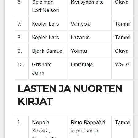
6.
Spielman
Kivi sydämeltä
Otava
Lori Nelson
7.
Kepler Lars
Vainooja
Tammi
8.
Kepler Lars
Lazarus
Tammi
9.
Bjørk Samuel
Yölintu
Otava
10.
Grisham
Ilmiantaja
WSOY
John
LASTEN JA NUORTEN
KIRJAT
1.
Nopola
Risto Räppääjä
Tammi
Sinikka,
ja pullistelija