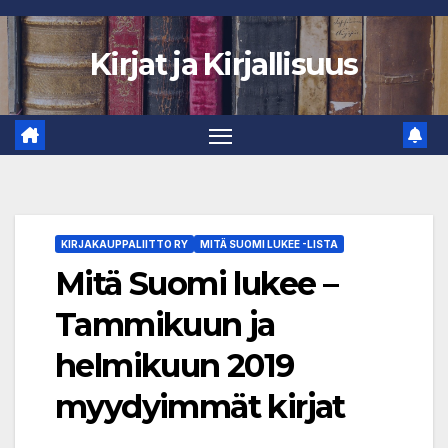
Skip
to
Kirjat ja Kirjallisuus
content
KIRJAKAUPPALIITTO RY
MITÄ SUOMI LUKEE -LISTA
Mitä Suomi lukee –
Tammikuun ja
helmikuun 2019
myydyimmät kirjat