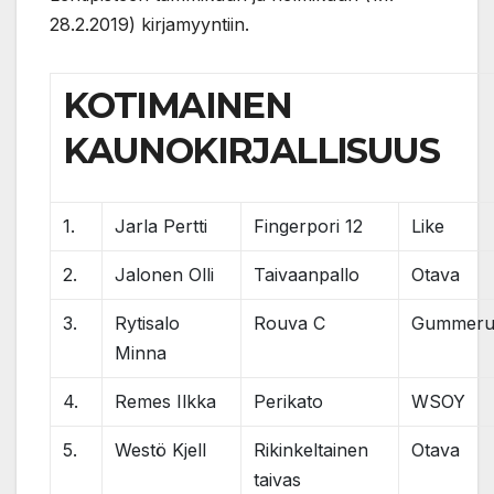
28.2.2019) kirjamyyntiin.
KOTIMAINEN
KAUNOKIRJALLISUUS
1.
Jarla Pertti
Fingerpori 12
Like
2.
Jalonen Olli
Taivaanpallo
Otava
3.
Rytisalo
Rouva C
Gummeru
Minna
4.
Remes Ilkka
Perikato
WSOY
5.
Westö Kjell
Rikinkeltainen
Otava
taivas