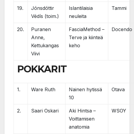
19.
Jónsdóttir
Islantilaisia
Tammi
Védís (toim.)
neuleita
20.
Puranen
FasciaMethod –
Docendo
Anne,
Terve ja kiinteä
Kettukangas
keho
Viivi
POKKARIT
1.
Ware Ruth
Nainen hytissä
Otava
10
2.
Saari Oskari
Aki Hintsa –
WSOY
Voittamisen
anatomia