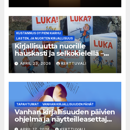
KUSTANNUS OY PIENI KARHU
LASTEN, JA NUORTEN KIRJALLISUUS
Kirjallisuutta nuorille
hauskasti ja selkokielellä –
Luka-sarjasta viides osa
APRIL 23, 2026
KERTTUVALI
TAPAHTUMAT
VANHAN KIRJALLISUUDEN PÄIVÄT
Vanhan kirjallisuuden päivien
ohjelma ja näytteilleasettajat
julkistettu
APRIL 17, 2026
KERTTUVALI