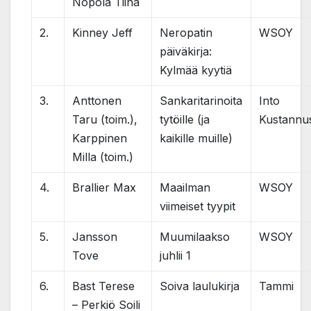
Nopola Tiina
2.
Kinney Jeff
Neropatin
WSOY
päiväkirja:
Kylmää kyytiä
3.
Anttonen
Sankaritarinoita
Into
Taru (toim.),
tytöille (ja
Kustannu
Karppinen
kaikille muille)
Milla (toim.)
4.
Brallier Max
Maailman
WSOY
viimeiset tyypit
5.
Jansson
Muumilaakso
WSOY
Tove
juhlii 1
6.
Bast Terese
Soiva laulukirja
Tammi
– Perkiö Soili