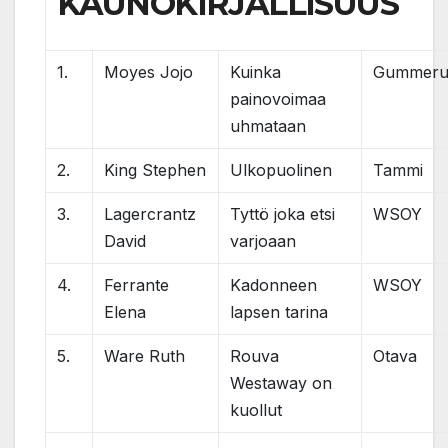
KAUNOKIRJALLISUUS
1.
Moyes Jojo
Kuinka
Gummeru
painovoimaa
uhmataan
2.
King Stephen
Ulkopuolinen
Tammi
3.
Lagercrantz
Tyttö joka etsi
WSOY
David
varjoaan
4.
Ferrante
Kadonneen
WSOY
Elena
lapsen tarina
5.
Ware Ruth
Rouva
Otava
Westaway on
kuollut