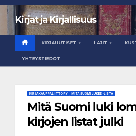
Skip
to
Kirjat ja Kirjallisuus
content
KIRJAUUTISET
LAJIT
KUS
YHTEYSTIEDOT
KIRJAKAUPPALIITTO RY
MITÄ SUOMI LUKEE -LISTA
Mitä Suomi luki lo
kirjojen listat julki