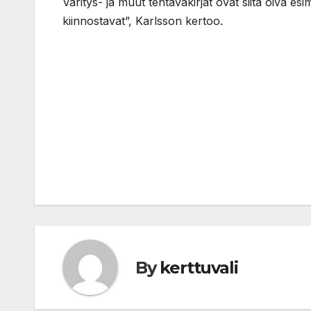
Väritys- ja muut tehtäväkirjat ovat siitä oiva esi
kiinnostavat”, Karlsson kertoo.
Post
navigation
By
kerttuvali