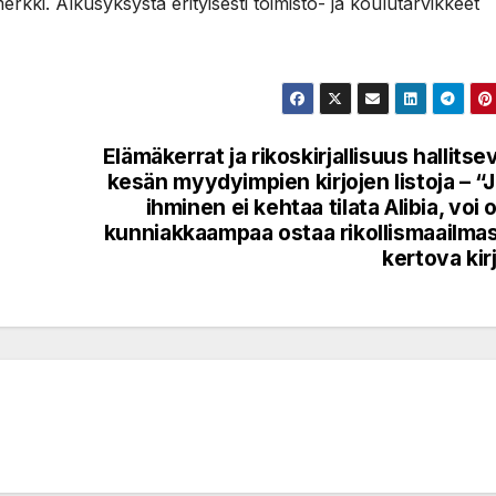
merkki. Alkusyksystä erityisesti toimisto- ja koulutarvikkeet
Elämäkerrat ja rikoskirjallisuus hallitse
kesän myydyimpien kirjojen listoja – “
ihminen ei kehtaa tilata Alibia, voi o
kunniakkaampaa ostaa rikollismaailma
kertova kir