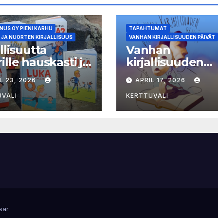
ttaa meille keitä
olemme
US OY PIENI KARHU
TAPAHTUMAT
 JA NUORTEN KIRJALLISUUS
VANHAN KIRJALLISUUDEN PÄIVÄT
allisuutta
Vanhan
ille hauskasti ja
kirjallisuuden
okielellä – Luka-
päivien ohjelma 
L 23, 2026
APRIL 17, 2026
asta viides osa
näytteilleasetta
julkistettu
UVALI
KERTTUVALI
sar
.