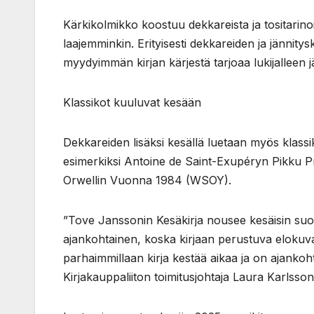
Kärkikolmikko koostuu dekkareista ja tositarinoi
laajemminkin. Erityisesti dekkareiden ja jännity
myydyimmän kirjan kärjestä tarjoaa lukijalleen j
Klassikot kuuluvat kesään
Dekkareiden lisäksi kesällä luetaan myös klassik
esimerkiksi Antoine de Saint-Exupéryn Pikku 
Orwellin Vuonna 1984 (WSOY).
”Tove Janssonin Kesäkirja nousee kesäisin suo
ajankohtainen, koska kirjaan perustuva elokuva
parhaimmillaan kirja kestää aikaa ja on ajank
Kirjakauppaliiton toimitusjohtaja Laura Karlsson