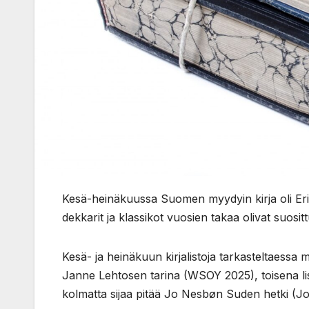
Kesä-heinäkuussa Suomen myydyin kirja oli Erik
dekkarit ja klassikot vuosien takaa olivat suosit
Kesä- ja heinäkuun kirjalistoja tarkasteltaessa 
Janne Lehtosen tarina (WSOY 2025), toisena lis
kolmatta sijaa pitää Jo Nesbøn Suden hetki (J