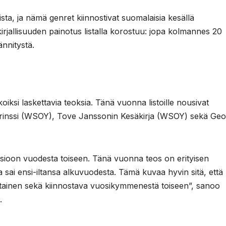
sta, ja nämä genret kiinnostivat suomalaisia kesällä
skirjallisuuden painotus listalla korostuu: jopa kolmannes 20
ännitystä.
oiksi laskettavia teoksia. Tänä vuonna listoille nousivat
Prinssi (WSOY), Tove Janssonin Kesäkirja (WSOY) sekä Ge
sioon vuodesta toiseen. Tänä vuonna teos on erityisen
 sai ensi-iltansa alkuvuodesta. Tämä kuvaa hyvin sitä, että
ohtainen sekä kiinnostava vuosikymmenestä toiseen”, sanoo
.