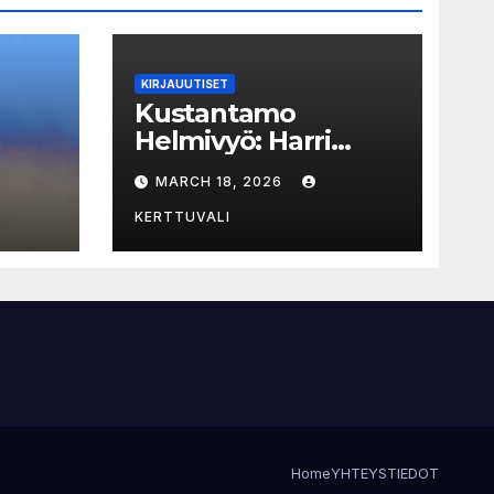
KIRJAUUTISET
Kustantamo
Helmivyö: Harri
ja
István Mäen kirjoja
MARCH 18, 2026
jat
vedetty myynnistä
KERTTUVALI
Home
YHTEYSTIEDOT