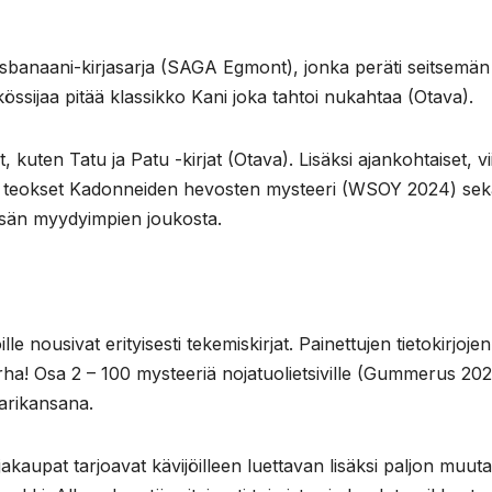
osbanaani-kirjasarja (SAGA Egmont), jonka peräti seitsemän
kkössijaa pitää klassikko Kani joka tahtoi nukahtaa (Otava).
t, kuten Tatu ja Patu -kirjat (Otava). Lisäksi ajankohtaiset, v
jan teokset Kadonneiden hevosten mysteeri (WSOY 2024) se
esän myydyimpien joukosta.
ille nousivat erityisesti tekemiskirjat. Painettujen tietokirjojen
i Murha! Osa 2 – 100 mysteeriä nojatuolietsiville (Gummerus 202
karikansana.
akaupat tarjoavat kävijöilleen luettavan lisäksi paljon muuta