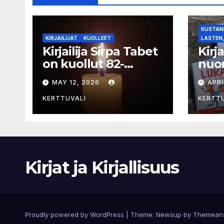
kertova kirja”
valo
me 
KUSTANN
KIRJAILIJAT
KUOLLEET
LASTEN,
Kirjailija Sirpa Tabet
Kirj
on kuollut 82-
nuor
vuotiaana
selk
MAY 12, 2026
APRI
sarj
KERTTUVALI
KERTT
Kirjat ja Kirjallisuus
Proudly powered by WordPress
|
Theme:
Newsup
by
Themean