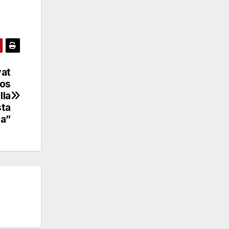
vat
Jos
lla
sta
ja”