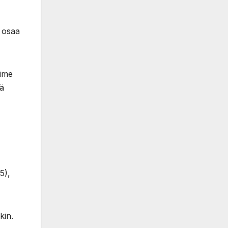
 osaa
iime
kä
5),
kin.