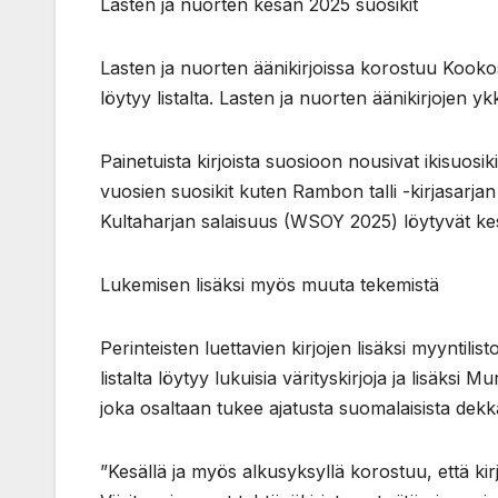
Lasten ja nuorten kesän 2025 suosikit
Lasten ja nuorten äänikirjoissa korostuu Kook
löytyy listalta. Lasten ja nuorten äänikirjojen y
Painetuista kirjoista suosioon nousivat ikisuosiki
vuosien suosikit kuten Rambon talli -kirjasar
Kultaharjan salaisuus (WSOY 2025) löytyvät k
Lukemisen lisäksi myös muuta tekemistä
Perinteisten luettavien kirjojen lisäksi myyntilisto
listalta löytyy lukuisia värityskirjoja ja lisäks
joka osaltaan tukee ajatusta suomalaisista dek
”Kesällä ja myös alkusyksyllä korostuu, että kirj