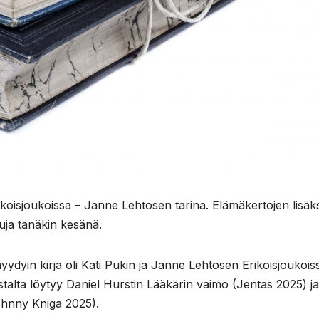
oisjoukoissa – Janne Lehtosen tarina. Elämäkertojen lisäks
tuja tänäkin kesänä.
myydyin kirja oli Kati Pukin ja Janne Lehtosen Erikoisjoukois
talta löytyy Daniel Hurstin Lääkärin vaimo (Jentas 2025) ja
ohnny Kniga 2025).