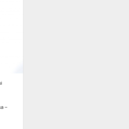
i
sa –