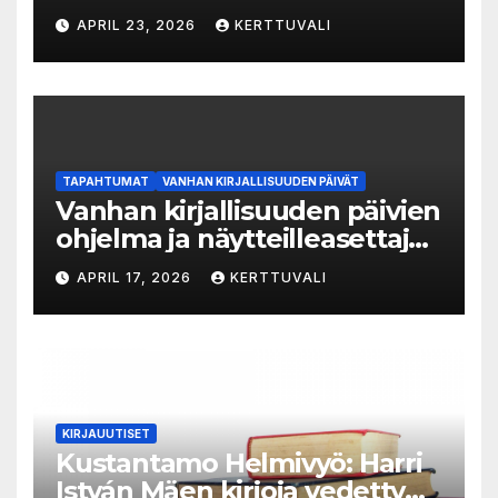
Luka-sarjasta viides osa
APRIL 23, 2026
KERTTUVALI
TAPAHTUMAT
VANHAN KIRJALLISUUDEN PÄIVÄT
Vanhan kirjallisuuden päivien
ohjelma ja näytteilleasettajat
julkistettu
APRIL 17, 2026
KERTTUVALI
KIRJAUUTISET
Kustantamo Helmivyö: Harri
István Mäen kirjoja vedetty