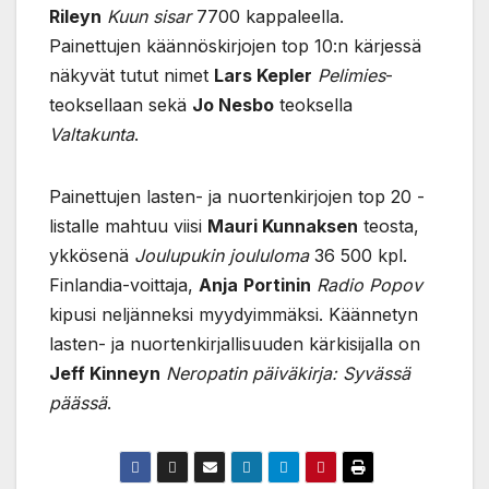
Rileyn
Kuun sisar
7700 kappaleella.
Painettujen käännöskirjojen top 10:n kärjessä
näkyvät tutut nimet
Lars Kepler
Pelimies
-
teoksellaan sekä
Jo Nesbo
teoksella
Valtakunta
.
Painettujen lasten- ja nuortenkirjojen top 20 -
listalle mahtuu viisi
Mauri Kunnaksen
teosta,
ykkösenä
Joulupukin joululoma
36 500 kpl.
Finlandia-voittaja,
Anja
Portinin
Radio Popov
kipusi neljänneksi myydyimmäksi. Käännetyn
lasten- ja nuortenkirjallisuuden kärkisijalla on
Jeff Kinneyn
Neropatin päiväkirja: Syvässä
päässä
.