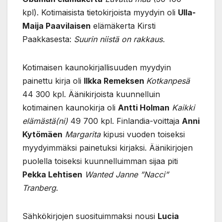
kpl). Kotimaisista tietokirjoista myydyin oli
Ulla-
Maija Paavilaisen
elämäkerta Kirsti
Paakkasesta:
Suurin niistä on rakkaus.
Kotimaisen kaunokirjallisuuden myydyin
painettu kirja oli
Ilkka Remeksen
Kotkanpesä
44 300 kpl. Äänikirjoista kuunnelluin
kotimainen kaunokirja oli
Antti Holman
Kaikki
elämästä(ni)
49 700 kpl. Finlandia-voittaja
Anni
Kytömäen
Margarita
kipusi vuoden toiseksi
myydyimmäksi painetuksi kirjaksi. Äänikirjojen
puolella toiseksi kuunnelluimman sijaa piti
Pekka Lehtisen
Wanted Janne ”Nacci”
Tranberg
.
Sähkökirjojen suosituimmaksi nousi
Lucia