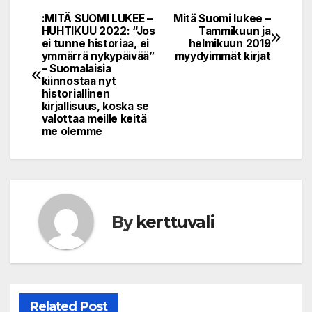
:MITÄ SUOMI LUKEE –
Mitä Suomi lukee –
Post
HUHTIKUU 2022: “Jos
Tammikuun ja
ei tunne historiaa, ei
helmikuun 2019
navigation
ymmärrä nykypäivää”
myydyimmät kirjat
– Suomalaisia
kiinnostaa nyt
historiallinen
kirjallisuus, koska se
valottaa meille keitä
me olemme
By
kerttuvali
Related Post