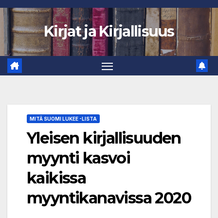
Skip
to
Kirjat ja Kirjallisuus
content
MITÄ SUOMI LUKEE -LISTA
Yleisen kirjallisuuden
myynti kasvoi
kaikissa
myyntikanavissa 2020