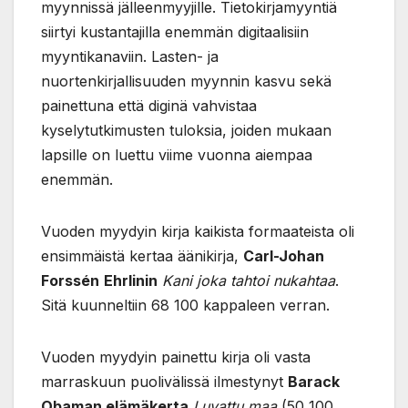
myynnissä jälleenmyyjille. Tietokirjamyyntiä
siirtyi kustantajilla enemmän digitaalisiin
myyntikanaviin. Lasten- ja
nuortenkirjallisuuden myynnin kasvu sekä
painettuna että diginä vahvistaa
kyselytutkimusten tuloksia, joiden mukaan
lapsille on luettu viime vuonna aiempaa
enemmän.
Vuoden myydyin kirja kaikista formaateista oli
ensimmäistä kertaa äänikirja,
Carl-Johan
Forssén
Ehrlinin
Kani joka tahtoi nukahtaa
.
Sitä kuunneltiin 68 100 kappaleen verran.
Vuoden myydyin painettu kirja oli vasta
marraskuun puolivälissä ilmestynyt
Barack
Obaman elämäkerta
Luvattu maa
(50 100