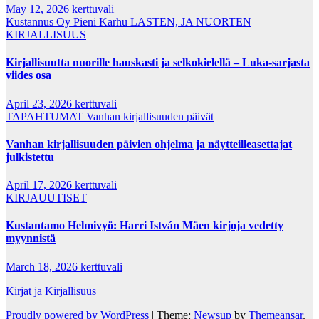
May 12, 2026
kerttuvali
Kustannus Oy Pieni Karhu
LASTEN, JA NUORTEN
KIRJALLISUUS
Kirjallisuutta nuorille hauskasti ja selkokielellä – Luka-sarjasta
viides osa
April 23, 2026
kerttuvali
TAPAHTUMAT
Vanhan kirjallisuuden päivät
Vanhan kirjallisuuden päivien ohjelma ja näytteilleasettajat
julkistettu
April 17, 2026
kerttuvali
KIRJAUUTISET
Kustantamo Helmivyö: Harri István Mäen kirjoja vedetty
myynnistä
March 18, 2026
kerttuvali
Kirjat ja Kirjallisuus
Proudly powered by WordPress
|
Theme:
Newsup
by
Themeansar
.