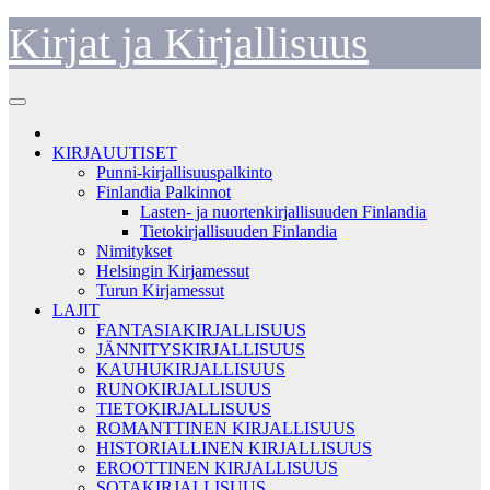
Skip
Kirjat ja Kirjallisuus
to
content
KIRJAUUTISET
Punni-kirjallisuuspalkinto
Finlandia Palkinnot
Lasten- ja nuortenkirjallisuuden Finlandia
Tietokirjallisuuden Finlandia
Nimitykset
Helsingin Kirjamessut
Turun Kirjamessut
LAJIT
FANTASIAKIRJALLISUUS
JÄNNITYSKIRJALLISUUS
KAUHUKIRJALLISUUS
RUNOKIRJALLISUUS
TIETOKIRJALLISUUS
ROMANTTINEN KIRJALLISUUS
HISTORIALLINEN KIRJALLISUUS
EROOTTINEN KIRJALLISUUS
SOTAKIRJALLISUUS