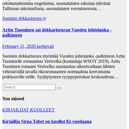
odottamattomista ongelmista, suomalaisten rahoista elävästä
Tallinnan taksimafiasta, suomalaisten veronkierrosta…
Suomen dekkariseura ry
Arttu Tuominen sai dekkariseuran Vuoden johtolanka -
palkinnon
February 11, 2020
kerttuvali
Suomen dekkariseura myöntää Vuoden johtolanka -palkinnon Arttu
Tuomiselle romaanista Verivelka (kustantaja WSOY 2019). Arttu
Tuomisen romaani Verivelka suuntautuu alkusivuiltaan lähtien
virkistävällä tavalla rikosromaanien normaalista kerronnasta
poikkeaville urille. Syrjäytyneen ryyppyporukan keskuudessa…
You missed
KIRJAILIJAT
KUOLLEET
Kirjailija Sirpa Tabet on kuollut 82-vuotiaana