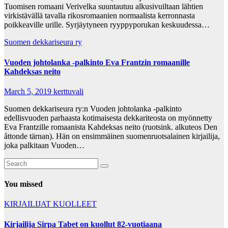
Tuomisen romaani Verivelka suuntautuu alkusivuiltaan lähtien
virkistävällä tavalla rikosromaanien normaalista kerronnasta
poikkeaville urille. Syrjäytyneen ryyppyporukan keskuudessa…
Suomen dekkariseura ry
Vuoden johtolanka -palkinto Eva Frantzin romaanille
Kahdeksas neito
March 5, 2019
kerttuvali
Suomen dekkariseura ry:n Vuoden johtolanka -palkinto
edellisvuoden parhaasta kotimaisesta dekkariteosta on myönnetty
Eva Frantzille romaanista Kahdeksas neito (ruotsink. alkuteos Den
åttonde tärnan). Hän on ensimmäinen suomenruotsalainen kirjailija,
joka palkitaan Vuoden…
You missed
KIRJAILIJAT
KUOLLEET
Kirjailija Sirpa Tabet on kuollut 82-vuotiaana