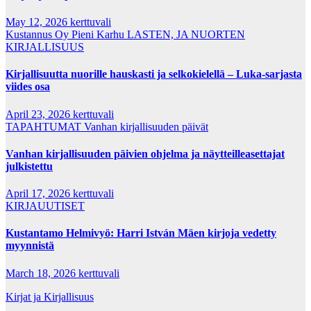
May 12, 2026
kerttuvali
Kustannus Oy Pieni Karhu
LASTEN, JA NUORTEN
KIRJALLISUUS
Kirjallisuutta nuorille hauskasti ja selkokielellä – Luka-sarjasta
viides osa
April 23, 2026
kerttuvali
TAPAHTUMAT
Vanhan kirjallisuuden päivät
Vanhan kirjallisuuden päivien ohjelma ja näytteilleasettajat
julkistettu
April 17, 2026
kerttuvali
KIRJAUUTISET
Kustantamo Helmivyö: Harri István Mäen kirjoja vedetty
myynnistä
March 18, 2026
kerttuvali
Kirjat ja Kirjallisuus