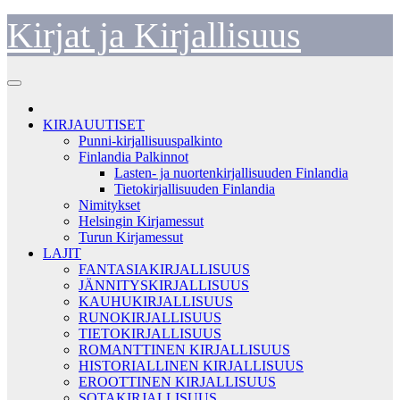
Skip
Kirjat ja Kirjallisuus
to
content
KIRJAUUTISET
Punni-kirjallisuuspalkinto
Finlandia Palkinnot
Lasten- ja nuortenkirjallisuuden Finlandia
Tietokirjallisuuden Finlandia
Nimitykset
Helsingin Kirjamessut
Turun Kirjamessut
LAJIT
FANTASIAKIRJALLISUUS
JÄNNITYSKIRJALLISUUS
KAUHUKIRJALLISUUS
RUNOKIRJALLISUUS
TIETOKIRJALLISUUS
ROMANTTINEN KIRJALLISUUS
HISTORIALLINEN KIRJALLISUUS
EROOTTINEN KIRJALLISUUS
SOTAKIRJALLISUUS