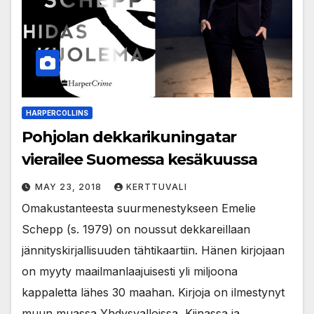
HARPERCOLLINS
Pohjolan dekkarikuningatar
vierailee Suomessa kesäkuussa
MAY 23, 2018
KERTTUVALI
Omakustanteesta suurmenestykseen Emelie
Schepp (s. 1979) on noussut dekkareillaan
jännityskirjallisuuden tähtikaartiin. Hänen kirjojaan
on myyty maailmanlaajuisesti yli miljoona
kappaletta lähes 30 maahan. Kirjoja on ilmestynyt
muun muassa Yhdysvalloissa, Kiinassa ja…