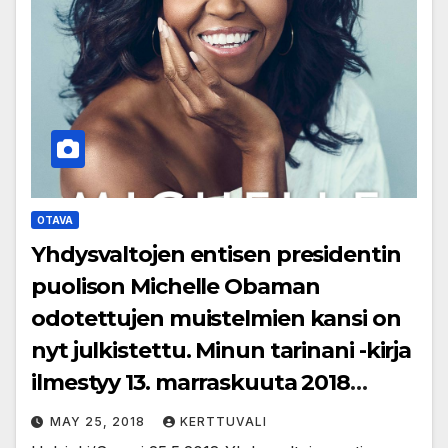
OTAVA
Yhdysvaltojen entisen presidentin
puolison Michelle Obaman
odotettujen muistelmien kansi on
nyt julkistettu. Minun tarinani -kirja
ilmestyy 13. marraskuuta 2018
maailmanlaajuisesti
MAY 25, 2018
KERTTUVALI