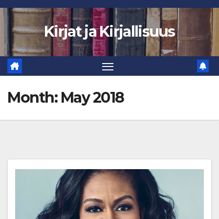
Skip
to
Kirjat ja Kirjallisuus
content
Month:
May 2018