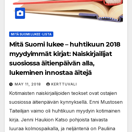
MITÄ SUOMI LUKEE -LISTA
Mitä Suomi lukee – huhtikuun 2018
myydyimmät kirjat: Naiskirjailijat
suosiossa äitienpäivän alla,
lukeminen innostaa äitejä
MAY 11, 2018
KERTTUVALI
Kotimaisten naiskirjailijoiden teokset ovat ostajien
suosiossa äitienpäivän kynnyksellä. Enni Mustosen
Taiteilijan vaimo oli huhtikuun myydyin kotimainen
kirja. Jenni Haukion Katso pohjoista taivasta
luuraa kolmospaikalla, ja neljäntenä on Pauliina