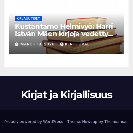
KIRJAUUTISET
Kustantamo Helmivyö: Harri
István Mäen kirjoja vedetty
myynnistä
MARCH 18, 2026
KERTTUVALI
Kirjat ja Kirjallisuus
Proudly powered by WordPress
|
Theme:
Newsup
by
Themeansar
.