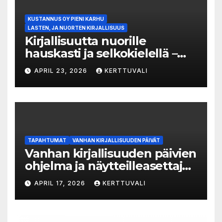
KUSTANNUS OY PIENI KARHU
LASTEN, JA NUORTEN KIRJALLISUUS
Kirjallisuutta nuorille
hauskasti ja selkokielellä –
Luka-sarjasta viides osa
APRIL 23, 2026
KERTTUVALI
TAPAHTUMAT
VANHAN KIRJALLISUUDEN PÄIVÄT
Vanhan kirjallisuuden päivien
ohjelma ja näytteilleasettajat
julkistettu
APRIL 17, 2026
KERTTUVALI