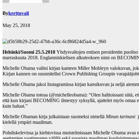
By
kerttuvali
May 25, 2018
Helsinki/Suomi
25.5.2018
Yhdysvaltojen entisen presidentin puoliso
marraskuuta 2018. Englanninkielisen alkuteoksen nimi on BECOMI
Michelle Obama valitsi kirjan kanteen Miller Mobleyn valokuvan, jok
Kirjan kannen on suunnitellut Crown Publishing Groupin varapääjohta
Michelle Obama jakoi Instagramissa kirjan kansikuvan ja neljä aiemmi
Michelle Obama toteaa (@michelleobama): “Olen haltioissani siitä, et
että kun kirjani BECOMING ilmestyy syksyllä, ajattelet myös omaa elämänt
kuin haluat.”
Michelle Obaman kirja julkaistaan suomeksi nimellä
Minun tarinani
j
kielellä ympäri maailman.
Pohdiskelevissa ja kiehtovissa muistelmissaan Michelle Obama avaa elä
asettamien vaatimusten välillä sekä vuosista maailman kuuluisimmassa tal