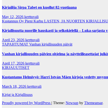
Kirjailija Sirpa Tabet on kuollut 82-vuotiaana
May 12, 2026
kerttuvali
Kustannus Oy Pieni Karhu
LASTEN, JA NUORTEN KIRJALLIS
Kirjallisuutta nuorille hauskasti ja selkokielellä – Luka-sarjasta v
April 23, 2026
kerttuvali
TAPAHTUMAT
Vanhan kirjallisuuden päivät
Vanhan kirjallisuuden päivien ohjelma ja näytteilleasettajat julki
April 17, 2026
kerttuvali
KIRJAUUTISET
Kustantamo Helmivyö: Harri István Mäen kirjoja vedetty myynn
March 18, 2026
kerttuvali
Kirjat ja Kirjallisuus
Proudly powered by WordPress
|
Theme:
Newsup
by
Themeansar
.