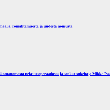
maalla, romahtamisesta ja uudesta noususta
komattomasta pelastusoperaatiosta ja sankarisukeltaja Mikko Paa