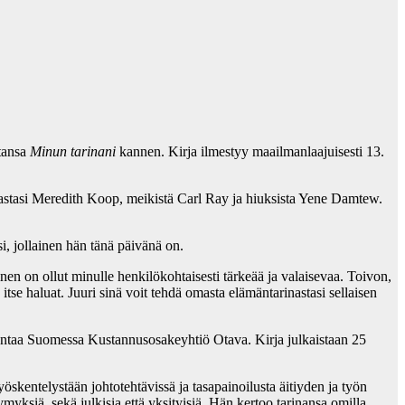
rtansa
Minun tarinani
kannen. Kirja ilmestyy maailmanlaajuisesti 13.
astasi Meredith Koop, meikistä Carl Ray ja hiuksista Yene Damtew.
, jollainen hän tänä päivänä on.
n on ollut minulle henkilökohtaisesti tärkeää ja valaisevaa. Toivon,
itse haluat. Juuri sinä voit tehdä omasta elämäntarinastasi sellaisen
stantaa Suomessa Kustannusosakeyhtiö Otava. Kirja julkaistaan 25
skentelystään johtotehtävissä ja tasapainoilusta äitiyden ja työn
ymyksiä, sekä julkisia että yksityisiä. Hän kertoo tarinansa omilla