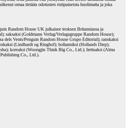
kulkenut omaa tietään odotusten ristipaineista huolimatta ja joka
guin Random House UK julkaisee teoksen Britanniassa ja
rial); saksaksi (Goldmann Verlag/Verlagsgruppe Random House);
Rosa dels Vents/Penguin Random House Grupo Editorial); ranskaksi
anskaksi (Lindhardt og Ringhof); hollanniksi (Hollands Diep);
isha); koreaksi (Woongjin Think Big Co., Ltd.); liettuaksi (Alma
Publishing Co., Ltd.).