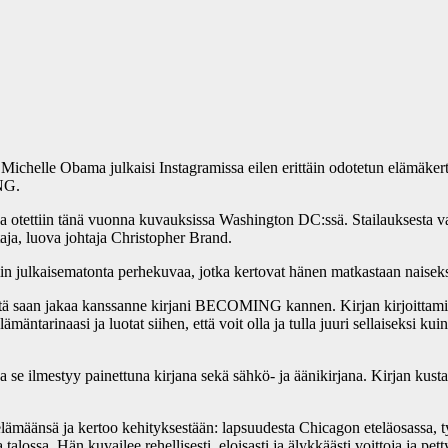
 Michelle Obama julkaisi Instagramissa eilen erittäin odotetun elämäke
NG.
a otettiin tänä vuonna kuvauksissa Washington DC:ssä. Stailauksesta v
ja, luova johtaja Christopher Brand.
n julkaisematonta perhekuvaa, jotka kertovat hänen matkastaan naiseksi
tä saan jakaa kanssanne kirjani BECOMING kannen. Kirjan kirjoittamine
arinaasi ja luotat siihen, että voit olla ja tulla juuri sellaiseksi kuin 
a se ilmestyy painettuna kirjana sekä sähkö- ja äänikirjana. Kirjan ku
määnsä ja kertoo kehityksestään: lapsuudesta Chicagon eteläosassa, työ
ossa. Hän kuvailee rehellisesti, eloisasti ja älykkäästi voittoja ja pett