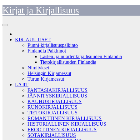
Skip
Kirjat ja Kirjallisuus
to
content
KIRJAUUTISET
Punni-kirjallisuuspalkinto
Finlandia Palkinnot
Lasten- ja nuortenkirjallisuuden Finlandia
Tietokirjallisuuden Finlandia
Nimitykset
Helsingin Kirjamessut
Turun Kirjamessut
LAJIT
FANTASIAKIRJALLISUUS
JÄNNITYSKIRJALLISUUS
KAUHUKIRJALLISUUS
RUNOKIRJALLISUUS
TIETOKIRJALLISUUS
ROMANTTINEN KIRJALLISUUS
HISTORIALLINEN KIRJALLISUUS
EROOTTINEN KIRJALLISUUS
SOTAKIRJALLISUUS