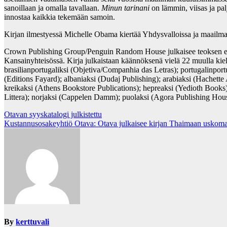
sanoillaan ja omalla tavallaan.
Minun tarinani
on lämmin, viisas ja palj
innostaa kaikkia tekemään samoin.
Kirjan ilmestyessä Michelle Obama kiertää Yhdysvalloissa ja maailm
Crown Publishing Group/Penguin Random House julkaisee teoksen eng
Kansainyhteisössä. Kirja julkaistaan käännöksenä vielä 22 muulla k
brasilianportugaliksi (Objetiva/Companhia das Letras); portugalinpo
(Editions Fayard); albaniaksi (Dudaj Publishing); arabiaksi (Hachette
kreikaksi (Athens Bookstore Publications); hepreaksi (Yedioth Books);
Littera); norjaksi (Cappelen Damm); puolaksi (Agora Publishing House)
Post
Otavan syyskatalogi julkistettu
Kustannusosakeyhtiö Otava: Otava julkaisee kirjan Thaimaan uskomatt
navigation
By
kerttuvali