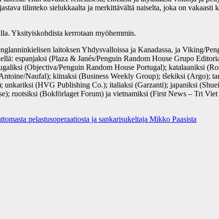
astava tilinteko sielukkaalta ja merkittävältä naiselta, joka on vakaasti 
alla. Yksityiskohdista kerrotaan myöhemmin.
lanninkielisen laitoksen Yhdysvalloissa ja Kanadassa, ja Viking/Pen
ielellä: espanjaksi (Plaza & Janés/Penguin Random House Grupo Edito
rtugaliksi (Objectiva/Penguin Random House Portugal); katalaaniksi (
 Antoine/Naufal); kiinaksi (Business Weekly Group); tšekiksi (Argo); t
 unkariksi (HVG Publishing Co.); italiaksi (Garzanti); japaniksi (Shue
; ruotsiksi (Bokförlaget Forum) ja vietnamiksi (First News – Tri Viet 
omasta pelastusoperaatiosta ja sankarisukeltaja Mikko Paasista