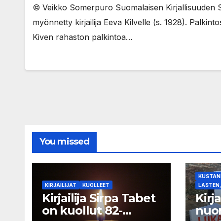
© Veikko Somerpuro Suomalaisen Kirjallisuuden S
myönnetty kirjailija Eeva Kilvelle (s. 1928). Pal
Kiven rahaston palkintoa…
You missed
KUSTANN
KIRJAILIJAT
KUOLLEET
LASTEN,
Kirjailija Sirpa Tabet
Kirj
on kuollut 82-
nuor