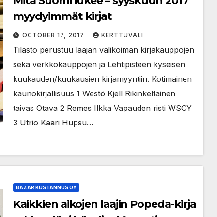
Mitä Suomi lukee – syyskuun 2017
myydyimmät kirjat
OCTOBER 17, 2017
KERTTUVALI
Tilasto perustuu laajan valikoiman kirjakauppojen
sekä verkkokauppojen ja Lehtipisteen kyseisen
kuukauden/kuukausien kirjamyyntiin. Kotimainen
kaunokirjallisuus 1 Westö Kjell Rikinkeltainen
taivas Otava 2 Remes Ilkka Vapauden risti WSOY
3 Utrio Kaari Hupsu…
BAZAR KUSTANNUS OY
Kaikkien aikojen laajin Popeda-kirja