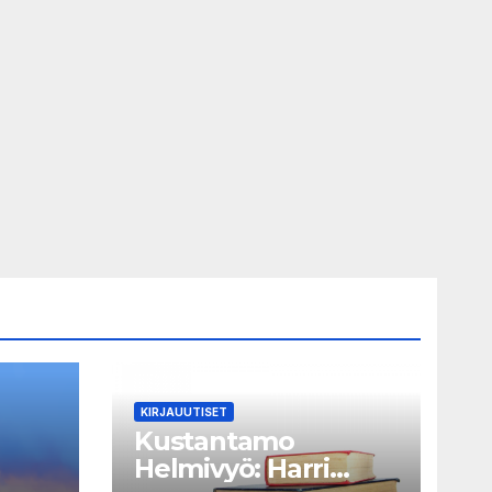
KIRJAUUTISET
Kustantamo
Helmivyö: Harri