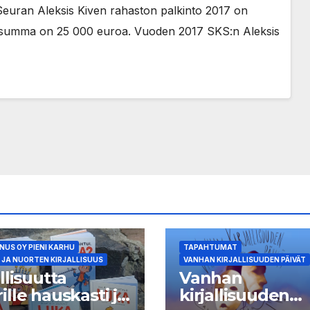
euran Aleksis Kiven rahaston palkinto 2017 on
kintosumma on 25 000 euroa. Vuoden 2017 SKS:n Aleksis
US OY PIENI KARHU
TAPAHTUMAT
 JA NUORTEN KIRJALLISUUS
VANHAN KIRJALLISUUDEN PÄIVÄT
allisuutta
Vanhan
ille hauskasti ja
kirjallisuuden