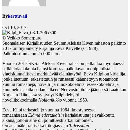
By
kerttuvali
Oct 10, 2017
© Veikko Somerpuro
Suomalaisen Kirjallisuuden Seuran Aleksis Kiven rahaston palkinto
2017 on myönnetty kirjailija Eeva Kilvelle (s. 1928).
Palkintosumma on 25 000 euroa.
Vuoden 2017 SKS:n Aleksis Kiven rahaston palkintoa myöntäessä
palkintolautakunta halusi korostaa palkittavan monipuolista ja
yhteiskunnallisesti merkittävää elämäntyötä. Eeva Kilpi on kirjailija,
jonka luettuun, rakastettuun ja runsaasti käännettyyn tuotantoon
kuuluu romaaneja, novelli- ja runokokoelmia, esseekokoelma ja
kuunnelma. Jatkosodan jälkeen Neuvostoliitolle jääneessä Laatokan
Karjalan Hiitolassa syntynyt Kilpi debytoi
novellikokoelmalla
Noidanlukko
vuonna 1959.
Eeva Kilpi tarkasteli jo vuonna 1964 ilmestyneessä
romaanissaan
Elämä edestaka
i
sin
karjalaisuutta ja evakkoutta
aikana, jolloin aihe oli poliittisesti arkaluontoinen.
Omaelämäkerrallisessa trilogiassaan
Talvisodan