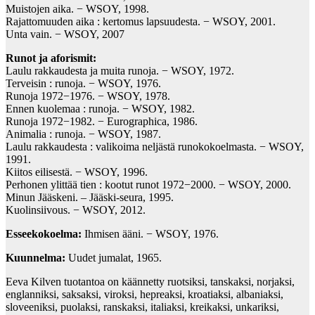
Muistojen aika. − WSOY, 1998.
Rajattomuuden aika : kertomus lapsuudesta. − WSOY, 2001.
Unta vain. − WSOY, 2007
Runot ja aforismit:
Laulu rakkaudesta ja muita runoja. − WSOY, 1972.
Terveisin : runoja. − WSOY, 1976.
Runoja 1972−1976. − WSOY, 1978.
Ennen kuolemaa : runoja. − WSOY, 1982.
Runoja 1972−1982. − Eurographica, 1986.
Animalia : runoja. − WSOY, 1987.
Laulu rakkaudesta : valikoima neljästä runokokoelmasta. − WSOY,
1991.
Kiitos eilisestä. − WSOY, 1996.
Perhonen ylittää tien : kootut runot 1972−2000. − WSOY, 2000.
Minun Jääskeni. – Jääski-seura, 1995.
Kuolinsiivous. − WSOY, 2012.
Esseekokoelma:
Ihmisen ääni. − WSOY, 1976.
Kuunnelma:
Uudet jumalat, 1965.
Eeva Kilven tuotantoa on käännetty ruotsiksi, tanskaksi, norjaksi,
englanniksi, saksaksi, viroksi, hepreaksi, kroatiaksi, albaniaksi,
sloveeniksi, puolaksi, ranskaksi, italiaksi, kreikaksi, unkariksi,