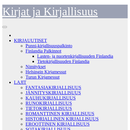
Skip
Kirjat ja Kirjallisuus
to
content
KIRJAUUTISET
Punni-kirjallisuuspalkinto
Finlandia Palkinnot
Lasten- ja nuortenkirjallisuuden Finlandia
Tietokirjallisuuden Finlandia
Nimitykset
Helsingin Kirjamessut
Turun Kirjamessut
LAJIT
FANTASIAKIRJALLISUUS
JÄNNITYSKIRJALLISUUS
KAUHUKIRJALLISUUS
RUNOKIRJALLISUUS
TIETOKIRJALLISUUS
ROMANTTINEN KIRJALLISUUS
HISTORIALLINEN KIRJALLISUUS
EROOTTINEN KIRJALLISUUS
SOTAKIRJALLISUUS