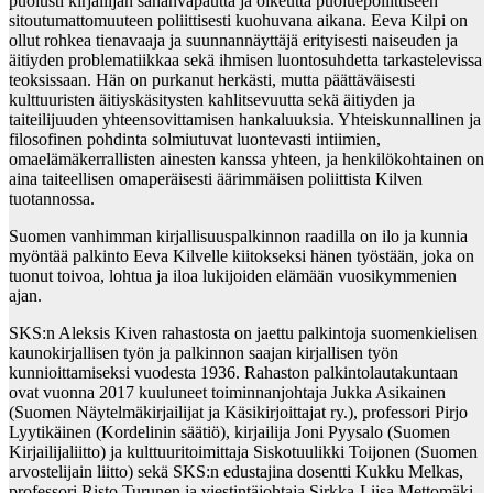
puolusti kirjailijan sananvapautta ja oikeutta puoluepoliittiseen
sitoutumattomuuteen poliittisesti kuohuvana aikana. Eeva Kilpi on
ollut rohkea tienavaaja ja suunnannäyttäjä erityisesti naiseuden ja
äitiyden problematiikkaa sekä ihmisen luontosuhdetta tarkastelevissa
teoksissaan. Hän on purkanut herkästi, mutta päättäväisesti
kulttuuristen äitiyskäsitysten kahlitsevuutta sekä äitiyden ja
taiteilijuuden yhteensovittamisen hankaluuksia. Yhteiskunnallinen ja
filosofinen pohdinta solmiutuvat luontevasti intiimien,
omaelämäkerrallisten ainesten kanssa yhteen, ja henkilökohtainen on
aina taiteellisen omaperäisesti äärimmäisen poliittista Kilven
tuotannossa.
Suomen vanhimman kirjallisuuspalkinnon raadilla on ilo ja kunnia
myöntää palkinto Eeva Kilvelle kiitokseksi hänen työstään, joka on
tuonut toivoa, lohtua ja iloa lukijoiden elämään vuosikymmenien
ajan.
SKS:n Aleksis Kiven rahastosta on jaettu palkintoja suomenkielisen
kaunokirjallisen työn ja palkinnon saajan kirjallisen työn
kunnioittamiseksi vuodesta 1936. Rahaston palkintolautakuntaan
ovat vuonna 2017 kuuluneet toiminnanjohtaja Jukka Asikainen
(Suomen Näytelmäkirjailijat ja Käsikirjoittajat ry.), professori Pirjo
Lyytikäinen (Kordelinin säätiö), kirjailija Joni Pyysalo (Suomen
Kirjailijaliitto) ja kulttuuritoimittaja Siskotuulikki Toijonen (Suomen
arvostelijain liitto) sekä SKS:n edustajina dosentti Kukku Melkas,
professori Risto Turunen ja viestintäjohtaja Sirkka-Liisa Mettomäki.