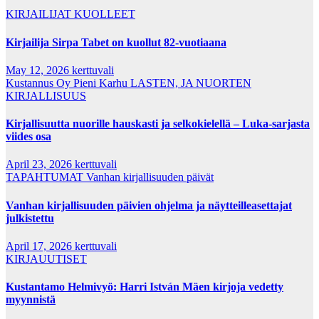
KIRJAILIJAT
KUOLLEET
Kirjailija Sirpa Tabet on kuollut 82-vuotiaana
May 12, 2026
kerttuvali
Kustannus Oy Pieni Karhu
LASTEN, JA NUORTEN
KIRJALLISUUS
Kirjallisuutta nuorille hauskasti ja selkokielellä – Luka-sarjasta
viides osa
April 23, 2026
kerttuvali
TAPAHTUMAT
Vanhan kirjallisuuden päivät
Vanhan kirjallisuuden päivien ohjelma ja näytteilleasettajat
julkistettu
April 17, 2026
kerttuvali
KIRJAUUTISET
Kustantamo Helmivyö: Harri István Mäen kirjoja vedetty
myynnistä