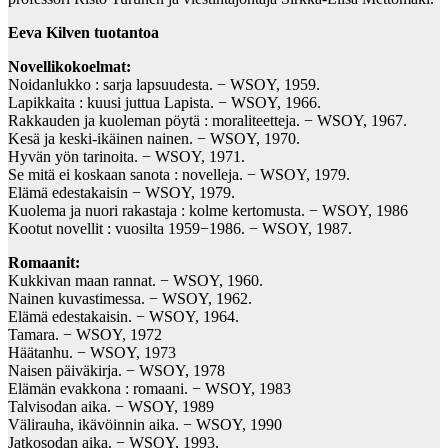
Eeva Kilven tuotantoa
Novellikokoelmat:
Noidanlukko : sarja lapsuudesta. − WSOY, 1959.
Lapikkaita : kuusi juttua Lapista. − WSOY, 1966.
Rakkauden ja kuoleman pöytä : moraliteetteja. − WSOY, 1967.
Kesä ja keski-ikäinen nainen. − WSOY, 1970.
Hyvän yön tarinoita. − WSOY, 1971.
Se mitä ei koskaan sanota : novelleja. − WSOY, 1979.
Elämä edestakaisin − WSOY, 1979.
Kuolema ja nuori rakastaja : kolme kertomusta. − WSOY, 1986
Kootut novellit : vuosilta 1959−1986. − WSOY, 1987.
Romaanit:
Kukkivan maan rannat. − WSOY, 1960.
Nainen kuvastimessa. − WSOY, 1962.
Elämä edestakaisin. − WSOY, 1964.
Tamara. − WSOY, 1972
Häätanhu. − WSOY, 1973
Naisen päiväkirja. − WSOY, 1978
Elämän evakkona : romaani. − WSOY, 1983
Talvisodan aika. − WSOY, 1989
Välirauha, ikävöinnin aika. − WSOY, 1990
Jatkosodan aika. − WSOY, 1993.