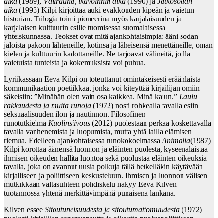
aika
(1989),
Välirauha, ikävöinnin aika
(1990) ja
Jatkosodan
aika
(1993) Kilpi kirjoittaa auki evakkouden kipeän ja vaietun
historian. Trilogia toimi pioneerina myös karjalaisuuden ja
karjalaisen kulttuurin esille tuomisessa suomalaisessa
yhteiskunnassa. Teokset ovat mitä ajankohtaisimpia: ääni sodan
jaloista pakoon lähteneille, kotinsa ja läheisensä menettäneille, oman
kielen ja kulttuurin kadottaneille. Ne tarjoavat välineitä, joilla
vaietuista tunteista ja kokemuksista voi puhua.
Lyriikassaan Eeva Kilpi on toteuttanut omintakeisesti eräänlaista
kommunikaation poetiikkaa, jonka voi kiteyttää kirjailijan omiin
säkeisiin: ”Minähän olen vain osa kaikkea. Minä kaiun.”
Laulu
rakkaudesta
ja muita runoja
(1972) nosti rohkealla tavalla esiin
seksuaalisuuden ilon ja nautinnon. Filosofinen
runotutkielma
Kuolinsiivous
(2012) puolestaan perkaa koskettavalla
tavalla vanhenemista ja luopumista, mutta yhtä lailla elämisen
riemua. Edelleen ajankohtaisessa runokokoelmassa
Animalia
(1987)
Kilpi korottaa äänensä luonnon ja eläinten puolesta, kyseenalaistaa
ihmisen oikeuden hallita luontoa sekä puolustaa eläinten oikeuksia
tavalla, joka on avannut uusia polkuja tällä hetkelläkin käytävään
kirjalliseen ja poliittiseen keskusteluun. Ihmisen ja luonnon välisen
mutkikkaan valtasuhteen pohdiskelu näkyy Eeva Kilven
tuotannossa yhtenä merkittävimpänä punaisena lankana.
Kilven essee
Sitoutuneisuudesta ja sitoutumattomuudesta
(1972)