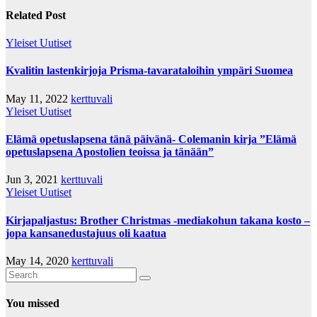
Related Post
Yleiset Uutiset
Kvalitin lastenkirjoja Prisma-tavarataloihin ympäri Suomea
May 11, 2022
kerttuvali
Yleiset Uutiset
Elämä opetuslapsena tänä päivänä- Colemanin kirja ”Elämä
opetuslapsena Apostolien teoissa ja tänään”
Jun 3, 2021
kerttuvali
Yleiset Uutiset
Kirjapaljastus: Brother Christmas -mediakohun takana kosto –
jopa kansanedustajuus oli kaatua
May 14, 2020
kerttuvali
You missed