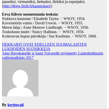
japaniksi, vietnamiksi, liettuaksi, tšekiksi ja espanjaksi.
(
http://dbgw.finlit.fi/kaannokset/
)
Eeva Kilven suomentamia teoksia:
Nukkuva kaunotar / Elisabeth Taylor. − WSOY, 1954.
Kuvernöörin vaimo / David Unwin. − WSOY, 1955.
Meren lahja / Anne Morrow Lindbergh. − WSOY, 1956.
Toukokuun tuulet / Nancy Hallinan. − WSOY, 1956.
Kotirouvan hupsu päiväkirja / Sue Kaufman. − WSOY, 1968.
Post
DEKKARIT OVAT EDELLEEN SUOMALAISTEN
LUKIJOIDEN SUOSIKKEJA
navigation
Aino Havukaiselle ja Sami Toivoselle myönnetty Lastenkulttuurin
valtionpalkinto 2017
By
kerttuvali