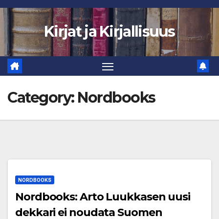
Skip
to
Kirjat ja Kirjallisuus
content
Category:
Nordbooks
NORDBOOKS
Nordbooks: Arto Luukkasen uusi
dekkari ei noudata Suomen