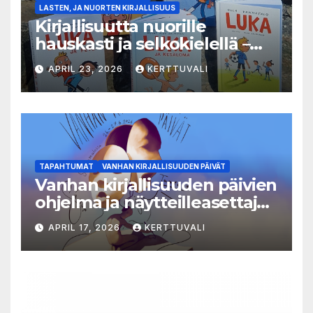
LASTEN, JA NUORTEN KIRJALLISUUS
Kirjallisuutta nuorille
hauskasti ja selkokielellä –
Luka-sarjasta viides osa
APRIL 23, 2026
KERTTUVALI
TAPAHTUMAT
VANHAN KIRJALLISUUDEN PÄIVÄT
Vanhan kirjallisuuden päivien
ohjelma ja näytteilleasettajat
julkistettu
APRIL 17, 2026
KERTTUVALI