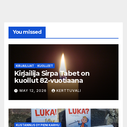
You missed
KIRJAILIJAT
KUOLLEET
Kirjailija Sirpa Tabet on
kuollut 82-vuotiaana
MAY 12, 2026
KERTTUVALI
KUSTANNUS OY PIENI KARHU