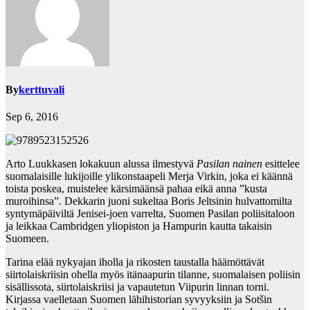
By
kerttuvali
Sep 6, 2016
Arto Luukkasen lokakuun alussa ilmestyvä
Pasilan nainen
esittelee
suomalaisille lukijoille ylikonstaapeli Merja Virkin, joka ei käännä
toista poskea, muistelee kärsimäänsä pahaa eikä anna ”kusta
muroihinsa”. Dekkarin juoni sukeltaa Boris Jeltsinin hulvattomilta
syntymäpäiviltä Jenisei-joen varrelta, Suomen Pasilan poliisitaloon
ja leikkaa Cambridgen yliopiston ja Hampurin kautta takaisin
Suomeen.
Tarina elää nykyajan iholla ja rikosten taustalla häämöttävät
siirtolaiskriisin ohella myös itänaapurin tilanne, suomalaisen poliisin
sisällissota, siirtolaiskriisi ja vapautetun Viipurin linnan torni.
Kirjassa vaelletaan Suomen lähihistorian syvyyksiin ja Sotšin