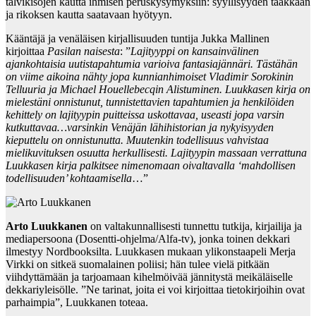
talvikisojen kautta ihmisen peruskysymyksiin: syyllisyyden taakkaan
ja rikoksen kautta saatavaan hyötyyn.
Kääntäjä ja venäläisen kirjallisuuden tuntija Jukka Mallinen
kirjoittaa
Pasilan naisesta
: ”
Lajityyppi on kansainvälinen
ajankohtaisia uutistapahtumia varioiva fantasiajännäri. Tästähän
on viime aikoina nähty jopa kunnianhimoiset Vladimir Sorokinin
Telluuria ja Michael Houellebecqin Alistuminen. Luukkasen kirja on
mielestäni onnistunut, tunnistettavien tapahtumien ja henkilöiden
kehittely on lajityypin puitteissa uskottavaa, useasti jopa varsin
kutkuttavaa…varsinkin Venäjän lähihistorian ja nykyisyyden
kieputtelu on onnistunutta. Muutenkin todellisuus vahvistaa
mielikuvituksen osuutta herkullisesti. Lajityypin massaan verrattuna
Luukkasen kirja palkitsee nimenomaan oivaltavalla ‘mahdollisen
todellisuuden’ kohtaamisella
…”
Arto Luukkanen
on valtakunnallisesti tunnettu tutkija, kirjailija ja
mediapersoona (Dosentti-ohjelma/Alfa-tv), jonka toinen dekkari
ilmestyy Nordbooksilta. Luukkasen mukaan ylikonstaapeli Merja
Virkki on sitkeä suomalainen poliisi; hän tulee vielä pitkään
viihdyttämään ja tarjoamaan kihelmöivää jännitystä meikäläiselle
dekkariyleisölle. ”Ne tarinat, joita ei voi kirjoittaa tietokirjoihin ovat
parhaimpia”, Luukkanen toteaa.