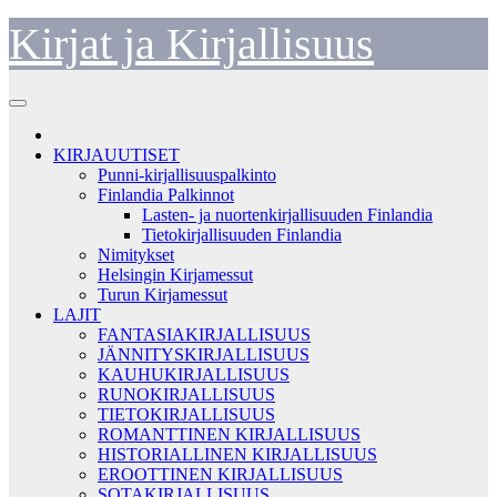
Skip
Kirjat ja Kirjallisuus
to
content
KIRJAUUTISET
Punni-kirjallisuuspalkinto
Finlandia Palkinnot
Lasten- ja nuortenkirjallisuuden Finlandia
Tietokirjallisuuden Finlandia
Nimitykset
Helsingin Kirjamessut
Turun Kirjamessut
LAJIT
FANTASIAKIRJALLISUUS
JÄNNITYSKIRJALLISUUS
KAUHUKIRJALLISUUS
RUNOKIRJALLISUUS
TIETOKIRJALLISUUS
ROMANTTINEN KIRJALLISUUS
HISTORIALLINEN KIRJALLISUUS
EROOTTINEN KIRJALLISUUS
SOTAKIRJALLISUUS