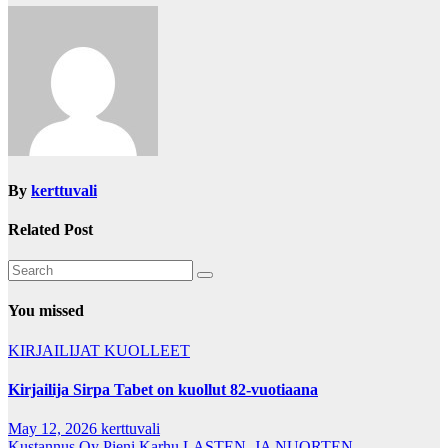
By
kerttuvali
Related Post
You missed
KIRJAILIJAT
KUOLLEET
Kirjailija Sirpa Tabet on kuollut 82-vuotiaana
May 12, 2026
kerttuvali
Kustannus Oy Pieni Karhu
LASTEN, JA NUORTEN