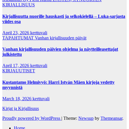
KIRJALLISUUS
Kirjallisuutta nuorille hauskasti ja selkokielellä – Luka-sarjasta
viides osa
April 23, 2026
kerttuvali
TAPAHTUMAT
Vanhan kirjallisuuden päivät
Vanhan kirjallisuuden päivien ohjelma ja näytteilleasettajat
julkistettu
April 17, 2026
kerttuvali
KIRJAUUTISET
Kustantamo Helmivyö: Harri István Mäen kirjoja vedetty
myynnistä
March 18, 2026
kerttuvali
Kirjat ja Kirjallisuus
Proudly powered by WordPress
|
Theme:
Newsup
by
Themeansar
.
Home