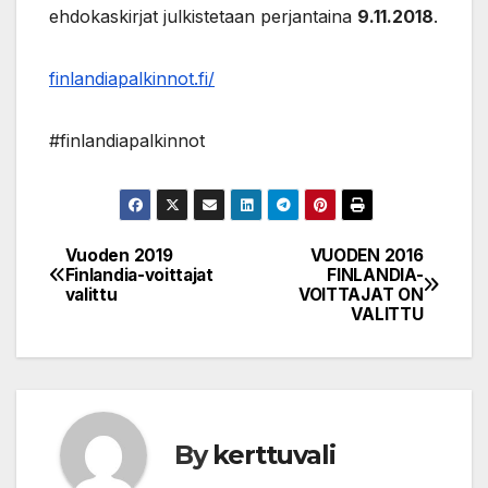
ehdokaskirjat julkistetaan perjantaina
9.11.­2018
.
finlandiapalkinnot.fi/
#finlandiapalkinnot
Vuoden 2019
VUODEN 2016
Post
Finlandia-voittajat
FINLANDIA-
valittu
VOITTAJAT ON
navigation
VALITTU
By
kerttuvali