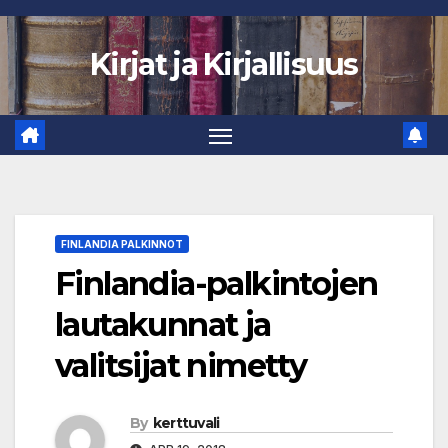
Skip
to
Kirjat ja Kirjallisuus
content
FINLANDIA PALKINNOT
Finlandia-palkintojen
lautakunnat ja
valitsijat nimetty
By
kerttuvali