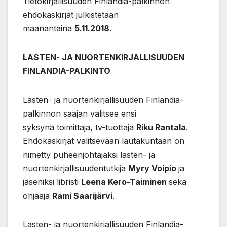
Tietokirjallisuuden Finlandia-palkinnon
ehdokaskirjat julkistetaan
maanantaina
5.11.2018
.
LASTEN- JA NUORTENKIRJALLISUUDEN
FINLANDIA-PALKINTO
Lasten- ja nuortenkirjallisuuden Finlandia-
palkinnon saajan valitsee ensi
syksynä toimittaja, tv-tuottaja
Riku Rantala
.
Ehdokaskirjat valitsevaan lautakuntaan on
nimetty puheenjohtajaksi lasten- ja
nuortenkirjallisuudentutkija
Myry Voipio
ja
jäseniksi libristi
Leena Kero-Taiminen
sekä
ohjaaja
Rami Saarijärvi
.
Lasten- ja nuortenkirjallisuuden Finlandia-