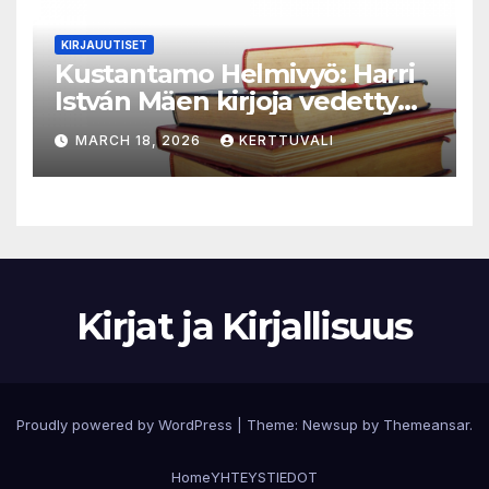
KIRJAUUTISET
Kustantamo Helmivyö: Harri
István Mäen kirjoja vedetty
myynnistä
MARCH 18, 2026
KERTTUVALI
Kirjat ja Kirjallisuus
Proudly powered by WordPress
|
Theme:
Newsup
by
Themeansar
.
Home
YHTEYSTIEDOT