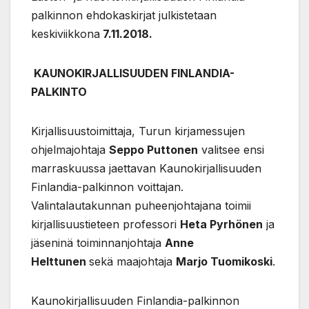
palkinnon ehdokaskirjat julkistetaan
keskiviikkona
7.11.2018.
KAUNOKIRJALLISUUDEN FINLANDIA-
PALKINTO
Kirjallisuustoimittaja, Turun kirjamessujen
ohjelmajohtaja
Seppo Puttonen
valitsee ensi
marraskuussa jaettavan Kaunokirjallisuuden
Finlandia-palkinnon voittajan.
Valintalautakunnan puheenjohtajana toimii
kirjallisuustieteen professori
Heta Pyrhönen
ja
jäseninä toiminnanjohtaja
Anne
Helttunen
sekä maajohtaja
Marjo Tuomikoski
.
Kaunokirjallisuuden Finlandia-palkinnon