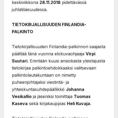
keskiviikkona
28.11.2018
pidettävässä
juhlatilaisuudessa.
TIETOKIRJALLISUUDEN FINLANDIA-
PALKINTO
Tietokirjallisuuden Finlandia-palkinnon saajasta
päättää tänä vuonna elokuvaohjaaja
Virpi
Suutari
. Enintään kuusi ansiokasta yleistajuista
tietokirjaa palkintoehdokkaaksi valitsevaan
palkintolautakuntaan on nimetty
puheenjohtajaksi viestintä- ja
yhteiskuntasuhdepäällikkö
Johanna
Vesikallio
ja jäseniksi toimittaja
Tuomas
Kaseva
sekä kirjakauppias
Heli Kuvaja
.