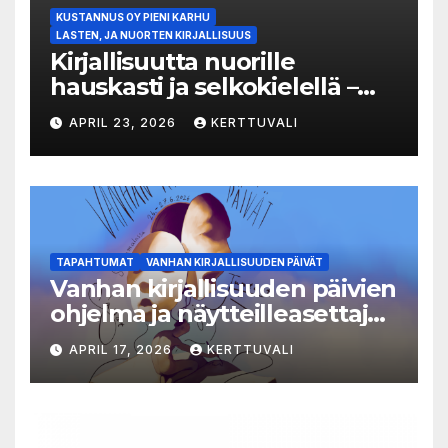
KUSTANNUS OY PIENI KARHU
LASTEN, JA NUORTEN KIRJALLISUUS
Kirjallisuutta nuorille
hauskasti ja selkokielellä –
Luka-sarjasta viides osa
APRIL 23, 2026
KERTTUVALI
TAPAHTUMAT
VANHAN KIRJALLISUUDEN PÄIVÄT
Vanhan kirjallisuuden päivien
ohjelma ja näytteilleasettajat
julkistettu
APRIL 17, 2026
KERTTUVALI