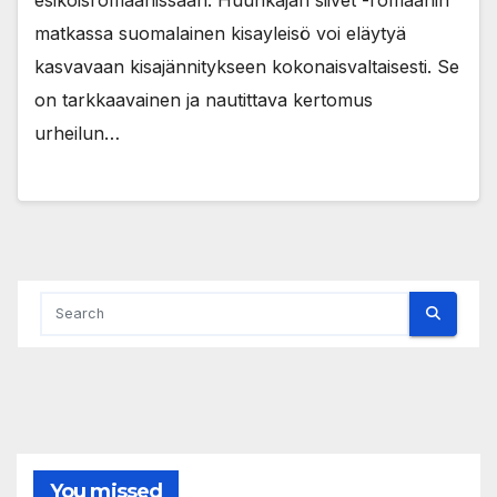
esikoisromaanissaan. Huuhkajan siivet -romaanin
matkassa suomalainen kisayleisö voi eläytyä
kasvavaan kisajännitykseen kokonaisvaltaisesti. Se
on tarkkaavainen ja nautittava kertomus
urheilun…
You missed