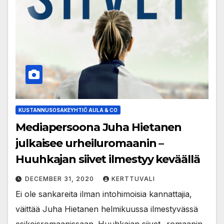
KUSTANNUSOSAKEYHTIÖ AULA & CO
Mediapersoona Juha Hietanen
julkaisee urheiluromaanin –
Huuhkajan siivet ilmestyy keväällä
DECEMBER 31, 2020
KERTTUVALI
Ei ole sankareita ilman intohimoisia kannattajia,
väittää Juha Hietanen helmikuussa ilmestyvässä