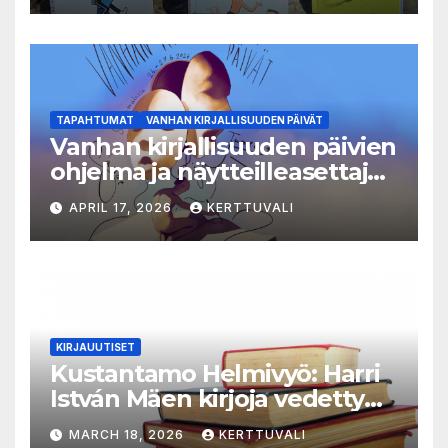
TAPAHTUMAT
VANHAN KIRJALLISUUDEN PÄIVÄT
Vanhan kirjallisuuden päivien
ohjelma ja näytteilleasettajat
julkistettu
APRIL 17, 2026
KERTTUVALI
KIRJAUUTISET
Kustantamo Helmivyö: Harri
István Mäen kirjoja vedetty
myynnistä
MARCH 18, 2026
KERTTUVALI