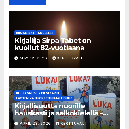
KIRJAILIJAT
KUOLLEET
Kirjailija Sirpa Tabet on
kuollut 82-vuotiaana
MAY 12, 2026
KERTTUVALI
KUSTANNUS OY PIENI KARHU
LASTEN, JA NUORTEN KIRJALLISUUS
Kirjallisuutta nuorille
hauskasti ja selkokielellä –
Luka-sarjasta viides osa
APRIL 23, 2026
KERTTUVALI