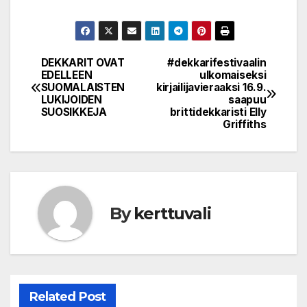
DEKKARIT OVAT
#dekkarifestivaalin
Post
EDELLEEN
ulkomaiseksi
SUOMALAISTEN
kirjailijavieraaksi 16.9.
navigation
LUKIJOIDEN
saapuu
SUOSIKKEJA
brittidekkaristi Elly
Griffiths
By
kerttuvali
Related Post