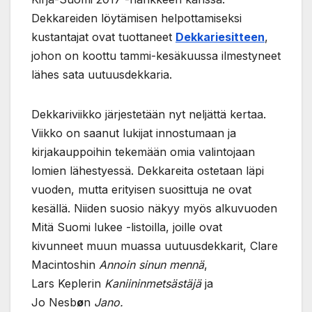
Dekkareiden löytämisen helpottamiseksi
kustantajat ovat tuottaneet
Dekkariesitteen
,
johon on koottu tammi-kesäkuussa ilmestyneet
lähes sata uutuusdekkaria.
Dekkariviikko järjestetään nyt neljättä kertaa.
Viikko on saanut lukijat innostumaan ja
kirjakauppoihin tekemään omia valintojaan
lomien lähestyessä. Dekkareita ostetaan läpi
vuoden, mutta erityisen suosittuja ne ovat
kesällä. Niiden suosio näkyy myös alkuvuoden
Mitä Suomi lukee -listoilla, joille ovat
kivunneet muun muassa uutuusdekkarit, Clare
Macintoshin
Annoin sinun mennä
,
Lars Keplerin
Kaniininmetsästäjä
ja
Jo Nesb
ø
n
Jano.