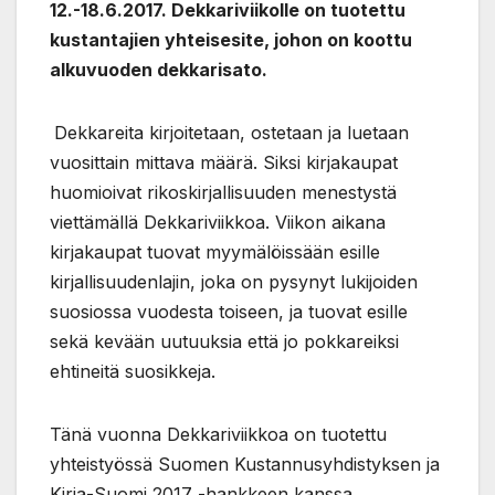
12.-18.6.2017. Dekkariviikolle on tuotettu
kustantajien yhteisesite, johon on koottu
alkuvuoden dekkarisato.
Dekkareita kirjoitetaan, ostetaan ja luetaan
vuosittain mittava määrä. Siksi kirjakaupat
huomioivat rikoskirjallisuuden menestystä
viettämällä Dekkariviikkoa. Viikon aikana
kirjakaupat tuovat myymälöissään esille
kirjallisuudenlajin, joka on pysynyt lukijoiden
suosiossa vuodesta toiseen, ja tuovat esille
sekä kevään uutuuksia että jo pokkareiksi
ehtineitä suosikkeja.
Tänä vuonna Dekkariviikkoa on tuotettu
yhteistyössä Suomen Kustannusyhdistyksen ja
Kirja-Suomi 2017 -hankkeen kanssa.