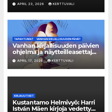
Luka-sarjasta viides osa
APRIL 23, 2026
KERTTUVALI
TAPAHTUMAT
VANHAN KIRJALLISUUDEN PÄIVÄT
Vanhan kirjallisuuden päivien
ohjelma ja näytteilleasettajat
julkistettu
APRIL 17, 2026
KERTTUVALI
KIRJAUUTISET
Kustantamo Helmivyö: Harri
István Mäen kirjoja vedetty