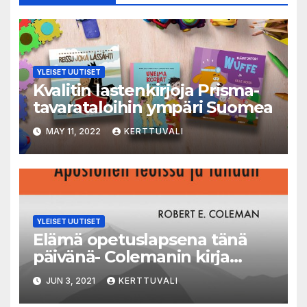
YLEISET UUTISET
Kvalitin lastenkirjoja Prisma-
tavarataloihin ympäri Suomea
MAY 11, 2022
KERTTUVALI
YLEISET UUTISET
Elämä opetuslapsena tänä
päivänä- Colemanin kirja
”Elämä opetuslapsena
JUN 3, 2021
KERTTUVALI
Apostolien teoissa ja tänään”