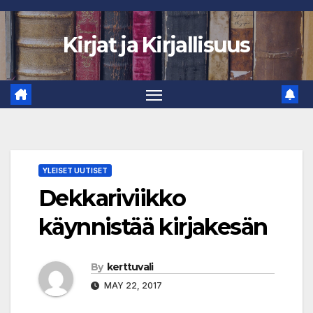
Skip
to
Kirjat ja Kirjallisuus
content
YLEISET UUTISET
Dekkariviikko
käynnistää kirjakesän
By
kerttuvali
MAY 22, 2017