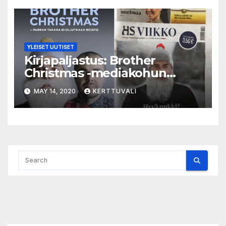
YLEISET UUTISET
Kirjapaljastus: Brother
Christmas -mediakohun
takana kosto – jopa
MAY 14, 2020
KERTTUVALI
kansanedustajuus oli kaatua