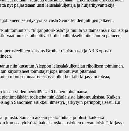
tä nyt paljastetaan uusi lelusalakuljettaja ja huijarihyväntekijä,
an johtaneen selvitystyönsä vasta Seura-lehden juttujen jälkeen.
kuitittomuutta”, ”kirjanpitorikosta” ja muuta väittämäänsä rikollista ja
kön vaatimukset aiheuttivat Poliisihallitukselle niin suuren paineen,
aan perusteellinen katsaus Brother Christmasia ja Ari Koposta
eineen.
nut niin kutsutun Aleppon lelusalakuljettajan rikollisen toiminnan.
n kirjoittaneet toimittajat jopa intoutuivat pitämään
kuten moni seminaariyleisössä ollut henkilö kirjassani toteaa,
ohteekseen yhden henkilön sekä hänen johtamansa
t pienimpiäkään todisteita minkäänlaisista laittomuuksista. Kaiken
lsingin Sanomien artikkeli ilmestyi, järkytyin perinpohjaisesti. En
ja -jutusta. Samaan aikaan päätoimittaja puolusti kaikessa
nkin kun osa yleisöstä haluaisi uskoa asioiden olevan toisin”, kirjassa