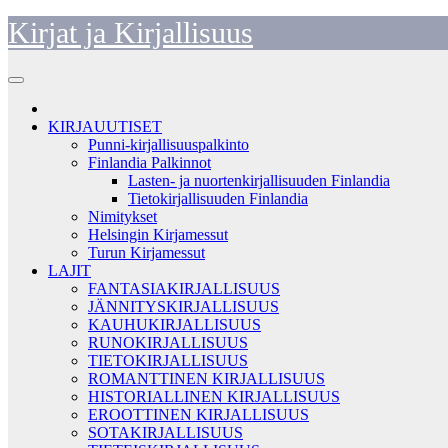
Skip
Kirjat ja Kirjallisuus
to
content
KIRJAUUTISET
Punni-kirjallisuuspalkinto
Finlandia Palkinnot
Lasten- ja nuortenkirjallisuuden Finlandia
Tietokirjallisuuden Finlandia
Nimitykset
Helsingin Kirjamessut
Turun Kirjamessut
LAJIT
FANTASIAKIRJALLISUUS
JÄNNITYSKIRJALLISUUS
KAUHUKIRJALLISUUS
RUNOKIRJALLISUUS
TIETOKIRJALLISUUS
ROMANTTINEN KIRJALLISUUS
HISTORIALLINEN KIRJALLISUUS
EROOTTINEN KIRJALLISUUS
SOTAKIRJALLISUUS