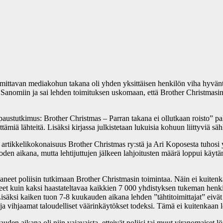
 mittavan mediakohun takana oli yhden yksittäisen henkilön viha hyvän
 Sanomiin ja sai lehden toimituksen uskomaan, että Brother Christmasin 
Tapaustutkimus: Brother Christmas – Parran takana ei ollutkaan roisto” pa
iä lähteitä. Lisäksi kirjassa julkistetaan lukuisia kohuun liittyviä säh
 artikkelikokonaisuus Brother Christmas ry:stä ja Ari Koposesta tuhosi
oden aikana, mutta lehtijuttujen jälkeen lahjoitusten määrä loppui käyt
aaneet poliisin tutkimaan Brother Christmasin toimintaa. Näin ei kuitenk
neet kuin kaksi haastateltavaa kaikkien 7 000 yhdistyksen tukeman henkilö
isäksi kaiken tuon 7-8 kuukauden aikana lehden ”tähtitoimittajat” eivät o
ja vihjaamat taloudelliset väärinkäytökset todeksi. Tämä ei kuitenkaan l
den aikana oli niin vajavaista, etteivät poliisi tai muut viranomaiset l