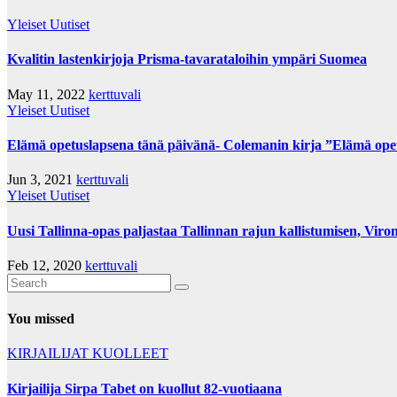
Yleiset Uutiset
Kvalitin lastenkirjoja Prisma-tavarataloihin ympäri Suomea
May 11, 2022
kerttuvali
Yleiset Uutiset
Elämä opetuslapsena tänä päivänä- Colemanin kirja ”Elämä opetu
Jun 3, 2021
kerttuvali
Yleiset Uutiset
Uusi Tallinna-opas paljastaa Tallinnan rajun kallistumisen, Viro
Feb 12, 2020
kerttuvali
You missed
KIRJAILIJAT
KUOLLEET
Kirjailija Sirpa Tabet on kuollut 82-vuotiaana