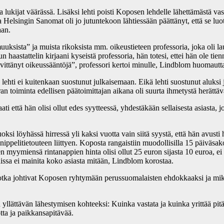
ja lukijat väärässä. Lisäksi lehti poisti Koposen lehdelle lähettämästä va
a Helsingin Sanomat oli jo jutuntekoon lähtiessään päättänyt, että se l
aan.
uksista” ja muista rikoksista mm. oikeustieteen professoria, joka oli laus
un haastattelin kirjaani kyseistä professoria, hän totesi, ettei hän ole t
selvittänyt oikeussääntöjä”, professori kertoi minulle, Lindblom huomautt
a lehti ei kuitenkaan suostunut julkaisemaan. Eikä lehti suostunut aluksi
n toiminta edellisen päätoimittajan aikana oli suurta ihmetystä herättä
i että hän olisi ollut edes syytteessä, yhdestäkään sellaisesta asiasta, 
si löyhässä hirressä yli kaksi vuotta vain siitä syystä, että hän avusti
pelitietouteen liittyen. Koposta rangaistiin muodollisilla 15 päiväsakol
een myymiensä rintanappien hinta olisi ollut 25 euron sijasta 10 euroa, e
aissa ei mainita koko asiasta mitään, Lindblom korostaa.
tat, jotka johtivat Koposen ryhtymään perussuomalaisten ehdokkaaksi ja
an yllättävän lähestymisen kohteeksi: Kuinka vastata ja kuinka yrittää p
otta ja paikkansapitävää.