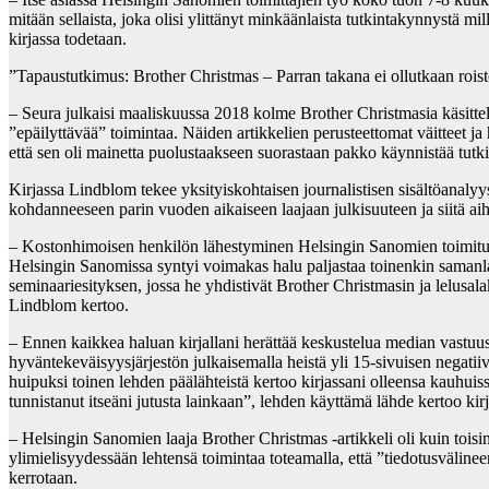
mitään sellaista, joka olisi ylittänyt minkäänlaista tutkintakynnystä mi
kirjassa todetaan.
”Tapaustutkimus: Brother Christmas – Parran takana ei ollutkaan roisto”
– Seura julkaisi maaliskuussa 2018 kolme Brother Christmasia käsittelev
”epäilyttävää” toimintaa. Näiden artikkelien perusteettomat väitteet ja 
että sen oli mainetta puolustaakseen suorastaan pakko käynnistää tut
Kirjassa Lindblom tekee yksityiskohtaisen journalistisen sisältöanaly
kohdanneeseen parin vuoden aikaiseen laajaan julkisuuteen ja siitä a
– Kostonhimoisen henkilön lähestyminen Helsingin Sanomien toimitusta 
Helsingin Sanomissa syntyi voimakas halu paljastaa toinenkin samanlain
seminaariesityksen, jossa he yhdistivät Brother Christmasin ja lelusala
Lindblom kertoo.
– Ennen kaikkea haluan kirjallani herättää keskustelua median vastuu
hyväntekeväisyysjärjestön julkaisemalla heistä yli 15-sivuisen negati
huipuksi toinen lehden päälähteistä kertoo kirjassani olleensa kauhuiss
tunnistanut itseäni jutusta lainkaan”, lehden käyttämä lähde kertoo kir
– Helsingin Sanomien laaja Brother Christmas -artikkeli oli kuin toisi
ylimielisyydessään lehtensä toimintaa toteamalla, että ”tiedotusvälineen
kerrotaan.