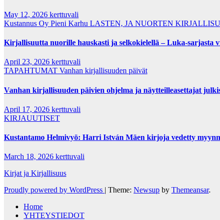
May 12, 2026
kerttuvali
Kustannus Oy Pieni Karhu
LASTEN, JA NUORTEN KIRJALLIS
Kirjallisuutta nuorille hauskasti ja selkokielellä – Luka-sarjasta v
April 23, 2026
kerttuvali
TAPAHTUMAT
Vanhan kirjallisuuden päivät
Vanhan kirjallisuuden päivien ohjelma ja näytteilleasettajat julki
April 17, 2026
kerttuvali
KIRJAUUTISET
Kustantamo Helmivyö: Harri István Mäen kirjoja vedetty myynn
March 18, 2026
kerttuvali
Kirjat ja Kirjallisuus
Proudly powered by WordPress
|
Theme:
Newsup
by
Themeansar
.
Home
YHTEYSTIEDOT