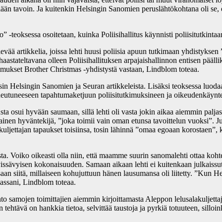
llään tavoin. Ja kuitenkin Helsingin Sanomien peruslähtökohtana oli se, et
 -teoksessa osoitetaan, kuinka Poliisihallitus käynnisti poliisitutkinta
ää artikkelia, joissa lehti huusi poliisia apuun tutkimaan yhdistyksen ”
haastateltavana olleen Poliisihallituksen arpajaishallinnon entisen päälli
kimukset Brother Christmas -yhdistystä vastaan, Lindblom toteaa.
ysin Helsingin Sanomien ja Seuran artikkeleista. Lisäksi teoksessa luod
iheutuneeseen tapahtumaketjuun poliisitutkimuksineen ja oikeudenkäynt
osui hyvään saumaan, sillä lehti oli vasta jokin aikaa aiemmin paljasta
en hyväntekijä, ”joka toimii vain oman etunsa tavoittelun vuoksi”. Jutu
kuljettajan tapaukset toisiinsa, tosin lähinnä ”omaa egoaan korostaen”, 
sta. Voiko oikeasti olla niin, että maamme suurin sanomalehti ottaa k
ivissävyisen kokonaisuuden. Samaan aikaan lehti ei kuitenkaan julkaissu
aan siitä, millaiseen kohujuttuun hänen lausumansa oli liitetty. ”Kun He
jassani, Lindblom toteaa.
nto samojen toimittajien aiemmin kirjoittamasta Aleppon lelusalakuljetta
 tehtävä on hankkia tietoa, selvittää taustoja ja pyrkiä totuuteen, silloi