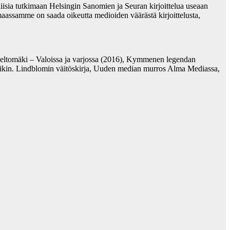
oliisia tutkimaan Helsingin Sanomien ja Seuran kirjoittelua useaan
 maassamme on saada oikeutta medioiden väärästä kirjoittelusta,
 Peltomäki – Valoissa ja varjossa (2016), Kymmenen legendan
riikin. Lindblomin väitöskirja, Uuden median murros Alma Mediassa,