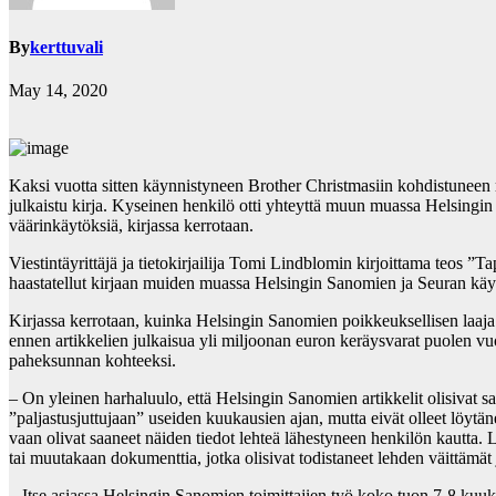
By
kerttuvali
May 14, 2020
Kaksi vuotta sitten käynnistyneen Brother Christmasiin kohdistuneen
julkaistu kirja. Kyseinen henkilö otti yhteyttä muun muassa Helsingin
väärinkäytöksiä, kirjassa kerrotaan.
Viestintäyrittäjä ja tietokirjailija Tomi Lindblomin kirjoittama teos ”
haastatellut kirjaan muiden muassa Helsingin Sanomien ja Seuran käyttäm
Kirjassa kerrotaan, kuinka Helsingin Sanomien poikkeuksellisen laaja
ennen artikkelien julkaisua yli miljoonan euron keräysvarat puolen vu
paheksunnan kohteeksi.
– On yleinen harhaluulo, että Helsingin Sanomien artikkelit olisivat s
”paljastusjuttujaan” useiden kuukausien ajan, mutta eivät olleet löytä
vaan olivat saaneet näiden tiedot lehteä lähestyneen henkilön kautta. L
tai muutakaan dokumenttia, jotka olisivat todistaneet lehden väittämät 
– Itse asiassa Helsingin Sanomien toimittajien työ koko tuon 7-8 kuukau