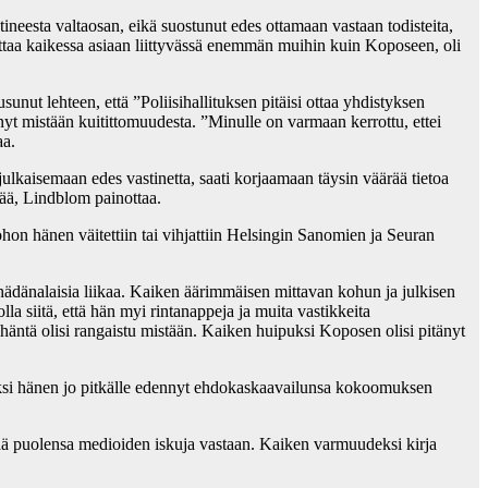
stineesta valtaosan, eikä suostunut edes ottamaan vastaan todisteita,
uottaa kaikessa asiaan liittyvässä enemmän muihin kuin Koposeen, oli
unut lehteen, että ”Poliisihallituksen pitäisi ottaa yhdistyksen
iennyt mistään kuitittomuudesta. ”Minulle on varmaan kerrottu, ettei
aa.
 julkaisemaan edes vastinetta, saati korjaamaan täysin väärää tietoa
vää, Lindblom painottaa.
johon hänen väitettiin tai vihjattiin Helsingin Sanomien ja Seuran
 hädänalaisia liikaa. Kaiken äärimmäisen mittavan kohun ja julkisen
la siitä, että hän myi rintanappeja ja muita vastikkeita
i häntä olisi rangaistu mistään. Kaiken huipuksi Koposen olisi pitänyt
 miksi hänen jo pitkälle edennyt ehdokaskaavailunsa kokoomuksen
itää puolensa medioiden iskuja vastaan. Kaiken varmuudeksi kirja