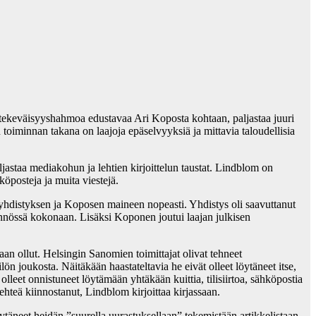
tekeväisyyshahmoa edustavaa Ari Koposta kohtaan, paljastaa juuri
toiminnan takana on laajoja epäselvyyksiä ja mittavia taloudellisia
ljastaa mediakohun ja lehtien kirjoittelun taustat. Lindblom on
köposteja ja muita viestejä.
 yhdistyksen ja Koposen maineen nopeasti. Yhdistys oli saavuttanut
ännössä kokonaan. Lisäksi Koponen joutui laajan julkisen
aan ollut. Helsingin Sanomien toimittajat olivat tehneet
n joukosta. Näitäkään haastateltavia he eivät olleet löytäneet itse,
lleet onnistuneet löytämään yhtäkään kuittia, tilisiirtoa, sähköpostia
ehteä kiinnostanut, Lindblom kirjoittaa kirjassaan.
öytäneet heidän ”suurella uurastuksellaan” tekemistään artikkelistaan