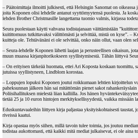
– Päätoimittaja ilmoitti julkisesti, että Helsingin Sanomat on oikeassa 
joita Koponen olisi lehdelle antanut syyttömyytensä puolesta. Ja kosk
lehden Brother Christmasille langettama tuomio valmis, kirjassa todet
Seura puolestaan käytti vahvana todistajanaan väittämistään ”kuitittomu
kuitittomuus tutkittavaksi välittömästi ja selvittää, mistä on kyse”. – K
kuitteja ole. Tehtävänäni ei ole selvittää, onko näin ollut, vaan olen 
– Seura-lehdelle Koponen lähetti laajan ja perusteellisen oikaisun, jot
muun muassa kirjanpitorikokseen syyllistymisestä. Tähän liittyvä Seura
– On erityisen tärkeää huomata, ettei Ari Koposta koskaan tuomittu, saat
jutuissa syyllistyneen, Lindblom korostaa.
– Loppujen lopuksi Koponen joutui roikkumaan lehtien kirjoittelun vuok
paheksunnan jälkeen hän sai mitättömän pienet sakot rahankeräyslain nip
Poliisihallituksen mielestä liian kalliilla. Jos hänen hyväntekeväisyyt
tietää 25 ja 10 euron hintojen merkityksellisyydestä, vaikka missään l
Eduskuntavaaleihin liittyen kirja paljastaa yksityiskohtaisesti taus
riveissä kaatui.
Kirja opastaa myös siihen, millä tavoin tulee toimia, jos joutuu medi
todistaa aukottomasti, että kaikki mitä mediat julkaisevat, ei ole aina t