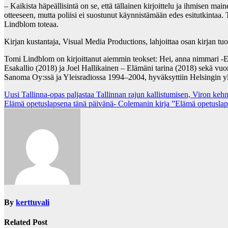
– Kaikista häpeällisintä on se, että tällainen kirjoittelu ja ihmisen 
otteeseen, mutta poliisi ei suostunut käynnistämään edes esitutkintaa.
Lindblom toteaa.
Kirjan kustantaja, Visual Media Productions, lahjoittaa osan kirjan 
Tomi Lindblom on kirjoittanut aiemmin teokset: Hei, anna nimmari -E
Esakallio (2018) ja Joel Hallikainen – Elämäni tarina (2018) sekä v
Sanoma Oy:ssä ja Yleisradiossa 1994–2004, hyväksyttiin Helsingin yli
Post
Uusi Tallinna-opas paljastaa Tallinnan rajun kallistumisen, Viron kehn
Elämä opetuslapsena tänä päivänä- Colemanin kirja ”Elämä opetuslaps
navigation
By
kerttuvali
Related Post