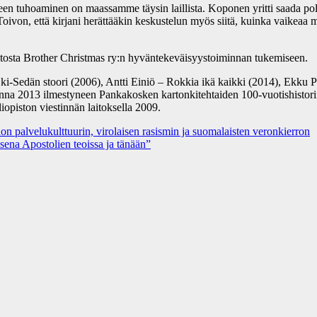
maineen tuhoaminen on maassamme täysin laillista. Koponen yritti saada p
 Toivon, että kirjani herättääkin keskustelun myös siitä, kuinka vaikeaa
tuotosta Brother Christmas ry:n hyväntekeväisyystoiminnan tukemiseen.
ki-Sedän stoori (2006), Antti Einiö – Rokkia ikä kaikki (2014), Ekku
uonna 2013 ilmestyneen Pankakosken kartonkitehtaiden 100-vuotishisto
opiston viestinnän laitoksella 2009.
on palvelukulttuurin, virolaisen rasismin ja suomalaisten veronkierron
ena Apostolien teoissa ja tänään”