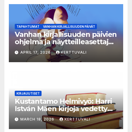
TAPAHTUMAT
VANHAN KIRJALLISUUDEN PÄIVÄT
Vanhan kirjallisuuden päivien
ohjelma ja näytteilleasettajat
julkistettu
APRIL 17, 2026
KERTTUVALI
KIRJAUUTISET
Kustantamo Helmivyö: Harri
István Mäen kirjoja vedetty
myynnistä
MARCH 18, 2026
KERTTUVALI