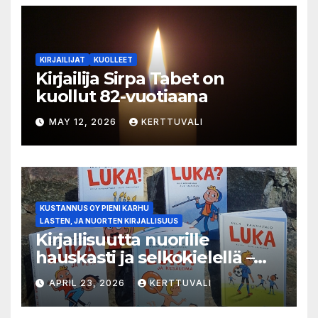
KIRJAILIJAT
KUOLLEET
Kirjailija Sirpa Tabet on
kuollut 82-vuotiaana
MAY 12, 2026
KERTTUVALI
KUSTANNUS OY PIENI KARHU
LASTEN, JA NUORTEN KIRJALLISUUS
Kirjallisuutta nuorille
hauskasti ja selkokielellä –
Luka-sarjasta viides osa
APRIL 23, 2026
KERTTUVALI