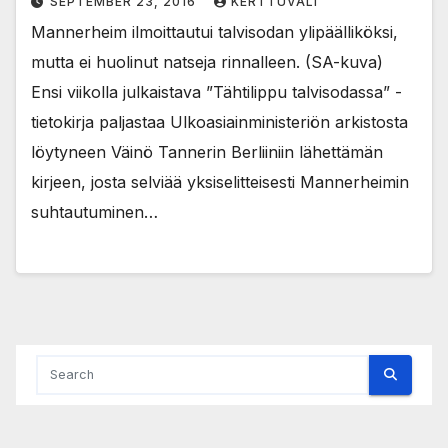
SEPTEMBER 23, 2016
KERTTUVALI
Mannerheim ilmoittautui talvisodan ylipäälliköksi,
mutta ei huolinut natseja rinnalleen. (SA-kuva)
Ensi viikolla julkaistava ”Tähtilippu talvisodassa” -
tietokirja paljastaa Ulkoasiainministeriön arkistosta
löytyneen Väinö Tannerin Berliiniin lähettämän
kirjeen, josta selviää yksiselitteisesti Mannerheimin
suhtautuminen…