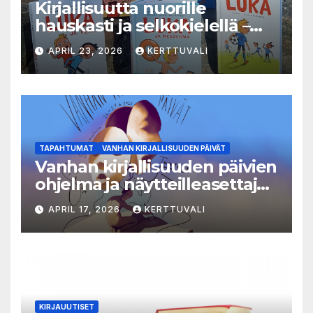
Kirjallisuutta nuorille
hauskasti ja selkokielellä –
Luka-sarjasta viides osa
APRIL 23, 2026
KERTTUVALI
TAPAHTUMAT
VANHAN KIRJALLISUUDEN PÄIVÄT
Vanhan kirjallisuuden päivien
ohjelma ja näytteilleasettajat
julkistettu
APRIL 17, 2026
KERTTUVALI
KIRJAUUTISET