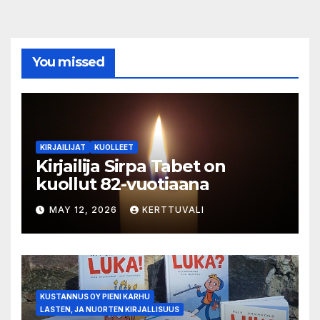
You missed
KIRJAILIJAT
KUOLLEET
Kirjailija Sirpa Tabet on
kuollut 82-vuotiaana
MAY 12, 2026
KERTTUVALI
KUSTANNUS OY PIENI KARHU
LASTEN, JA NUORTEN KIRJALLISUUS