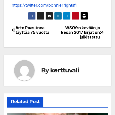
https://twitter.com/bonnierrightsfi
Arto Paasilinna
WSOY:n kevään ja
Post
täyttää 75 vuotta
kesän 2017 kirjat on
julkistettu
navigation
By
kerttuvali
Related Post