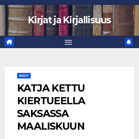
Skip
to
Kirjat ja Kirjallisuus
content
WSOY
KATJA KETTU
KIERTUEELLA
SAKSASSA
MAALISKUUN