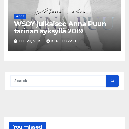
WSOY
WSOY julkaisee Anna Puun
tarinan syksyllä 2019
FEB 28, 2019
KERTTUVALI
You missed