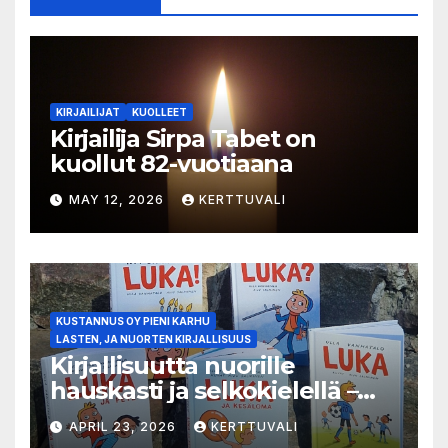
KIRJAILIJAT
KUOLLEET
Kirjailija Sirpa Tabet on
kuollut 82-vuotiaana
MAY 12, 2026
KERTTUVALI
KUSTANNUS OY PIENI KARHU
LASTEN, JA NUORTEN KIRJALLISUUS
Kirjallisuutta nuorille
hauskasti ja selkokielellä –
Luka-sarjasta viides osa
APRIL 23, 2026
KERTTUVALI