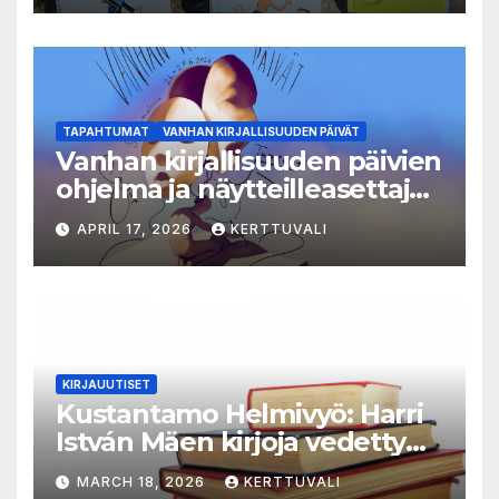
TAPAHTUMAT
VANHAN KIRJALLISUUDEN PÄIVÄT
Vanhan kirjallisuuden päivien
ohjelma ja näytteilleasettajat
julkistettu
APRIL 17, 2026
KERTTUVALI
KIRJAUUTISET
Kustantamo Helmivyö: Harri
István Mäen kirjoja vedetty
myynnistä
MARCH 18, 2026
KERTTUVALI