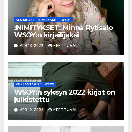
KIRJAILIJAT
NIMITYKSET
WSOY
:NIMITYKSET: Minna Rytisalo
WSOY:n kirjailijaksi
APR 13, 2022
KERTTUVALI
KUSTANTAMOT
WSOY
WSOY:n syksyn 2022 kirjat on
julkistettu
APR 12, 2022
KERTTUVALI