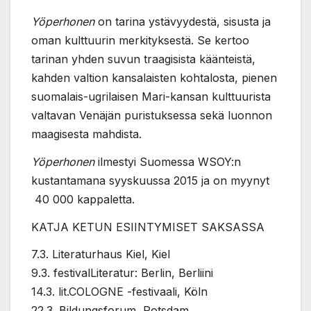
Yöperhonen
on tarina ystävyydestä, sisusta ja
oman kulttuurin merkityksestä. Se kertoo
tarinan yhden suvun traagisista käänteistä,
kahden valtion kansalaisten kohtalosta, pienen
suomalais-ugrilaisen Mari-kansan kulttuurista
valtavan Venäjän puristuksessa sekä luonnon
maagisesta mahdista.
Yöperhonen
ilmestyi Suomessa WSOY:n
kustantamana syyskuussa 2015 ja on myynyt
40 000 kappaletta.
KATJA KETUN ESIINTYMISET SAKSASSA
7.3. Literaturhaus Kiel, Kiel
9.3. festivalLiteratur: Berlin, Berliini
14.3. lit.COLOGNE -festivaali, Köln
22.3. Bildungsforum, Potsdam