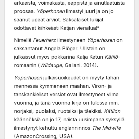
arkaaista, voimakasta, eeppistä ja ainutlaatuista
proosaa.
Yöperhonen
ilmestyi juuri ja on jo
saanut upeat arviot. Saksalaiset lukijat
odottavat kiihkeästi Katjan vierailua!”
Nimellä
Feuerherz
ilmestyneen
Yöperhosen
on
saksantanut Angela Plöger. Ullstein on
julkaissut myös pokkarina Katja Ketun
Kätilö
-
romaanin (
Wildauge,
Galiani, 2014).
Yöperhosen
julkaisuoikeudet on myyty tähän
mennessä kymmeneen maahan. Viron- ja
tanskankieliset versiot ovat ilmestyneet viime
vuonna, ja tänä vuonna kirja on tulossa mm.
norjaksi, puolaksi, ruotsiksi ja tšekiksi.
Kätilön
käännöksiä on jo 17, näistä uusimpana syksyllä
ilmestynyt kehuttu englanninnos
The
Midwife
(AmazonCrossing, USA).