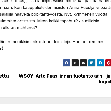
vukertomus, jossa laulajan valitsemat 15 kappaletta hänen
 tarinaan. Kun kauppatieteiden maisteri Anna Puustjärvi päätti
yt salaisia haaveita pop-tähteydestä. Nyt, kymmenen vuotta
sta artisteista. Miten kaikki tapahtui? Ja millaisia
arrelle on mahtunut?
läinen musiikkiin erikoistunut toimittaja. Hän on aiemmin
Y).
ettu
WSOY: Arto Paasilinnan tuotanto ääni- ja
kirjoi