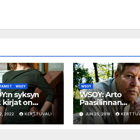
TAMOT
WSOY
WSOY
Y:n syksyn
WSOY: Arto
 kirjat on
Paasilinnan
istettu
tuotanto ääni- ja
2, 2022
KERTTUVALI
JUN 25, 2018
KERTTUV
kirjoiksi