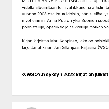
Minä olen ANNA PUU on visuaalisesti upea kas
viideltä albumiltaan toimivat ikkunoina artistin
vuonna 2008 osallistua Idolsiin, hän ei elätell
myöhemmin, Anna Puu on yksi Suomen suosituimmi
ponnisteluja, opetuksia ja seikkailuja matkan v
Kirjan kirjoittaa Mari Koppinen, joka on helsinki
kirjoittanut kirjan Jari Sillanpää: Paljaana (WSO
WSOY:n syksyn 2022 kirjat on julkist
Post
navigation