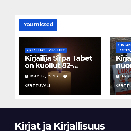
You missed
KUSTANN
KIRJAILIJAT
KUOLLEET
LASTEN,
Kirjailija Sirpa Tabet
Kirj
on kuollut 82-
nuor
vuotiaana
selk
MAY 12, 2026
APRI
sarj
KERTTUVALI
KERTT
Kirjat ja Kirjallisuus