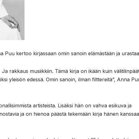
na Puu kertoo kirjassaan omin sanoin elämästään ja urastaa
. Ja rakkaus musiikkiin. Tämä kirja on ikään kuin välitilinpää
stiksi yleisön edessä. Omin sanoin, ilman filttereitä”, Anna Pu
lisimmista artisteista. Lisäksi hän on vahva esikuva ja
innostavia ja on hienoa päästä tekemään kirja hänen kanssaa