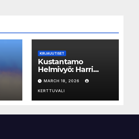
KIRJAUUTISET
Kustantamo
Helmivyö: Harri
ja
István Mäen kirjoja
MARCH 18, 2026
jat
vedetty myynnistä
KERTTUVALI