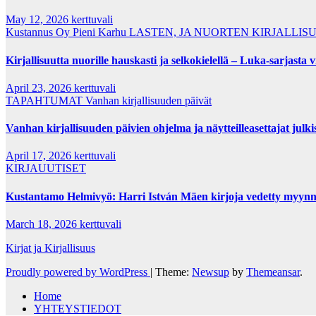
May 12, 2026
kerttuvali
Kustannus Oy Pieni Karhu
LASTEN, JA NUORTEN KIRJALLIS
Kirjallisuutta nuorille hauskasti ja selkokielellä – Luka-sarjasta v
April 23, 2026
kerttuvali
TAPAHTUMAT
Vanhan kirjallisuuden päivät
Vanhan kirjallisuuden päivien ohjelma ja näytteilleasettajat julki
April 17, 2026
kerttuvali
KIRJAUUTISET
Kustantamo Helmivyö: Harri István Mäen kirjoja vedetty myynn
March 18, 2026
kerttuvali
Kirjat ja Kirjallisuus
Proudly powered by WordPress
|
Theme:
Newsup
by
Themeansar
.
Home
YHTEYSTIEDOT