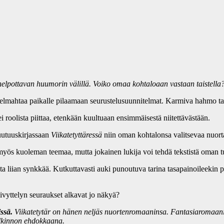
 helpottavan huumorin välillä. Voiko omaa kohtaloaan vastaan taistella
elmahtaa paikalle pilaamaan seurustelusuunnitelmat. Karmiva hahmo tap
 roolista piittaa, etenkään kuultuaan ensimmäisestä niitettävästään.
uutuuskirjassaan
Viikatetyttäressä
niin oman kohtalonsa valitsevaa nuor
yös kuoleman teemaa, mutta jokainen lukija voi tehdä tekstistä oman t
sta liian synkkää. Kutkuttavasti auki punoutuva tarina tasapainoileekin 
vyttelyn seuraukset alkavat jo näkyä?
ssä.
Viikatetytär on hänen neljäs nuortenromaaninsa. Fantasiaromaani
alkinnon ehdokkaana.