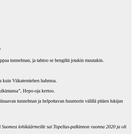
?
paa tunnelman, ja tahtoo se hengiltä jotakin muutakin.
ta kuin Viikatemiehen hahmoa.
ulkintansa”, Hepo-oja kertoo.
piinaavan tunnelman ja helpottavan huumorin välillä pitäen lukijan
 Suomea lohikäärmeille sai Topelius-palkinnon vuonna 2020 ja oli