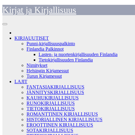
Skip
Kirjat ja Kirjallisuus
to
content
KIRJAUUTISET
Punni-kirjallisuuspalkinto
Finlandia Palkinnot
Lasten- ja nuortenkirjallisuuden Finlandia
Tietokirjallisuuden Finlandia
Nimitykset
Helsingin Kirjamessut
Turun Kirjamessut
LAJIT
FANTASIAKIRJALLISUUS
JÄNNITYSKIRJALLISUUS
KAUHUKIRJALLISUUS
RUNOKIRJALLISUUS
TIETOKIRJALLISUUS
ROMANTTINEN KIRJALLISUUS
HISTORIALLINEN KIRJALLISUUS
EROOTTINEN KIRJALLISUUS
SOTAKIRJALLISUUS