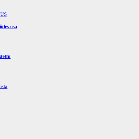
UUS
iides osa
stettu
istä