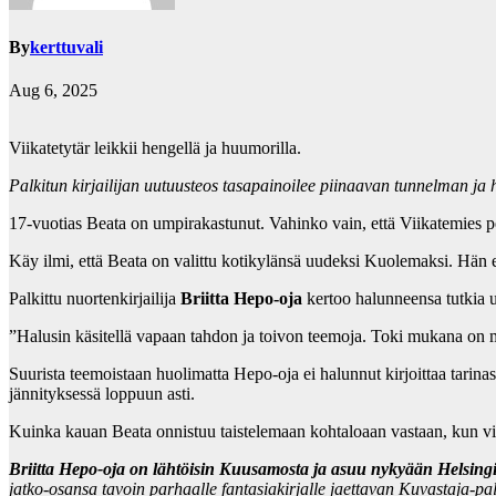
By
kerttuvali
Aug 6, 2025
Viikatetytär leikkii hengellä ja huumorilla.
Palkitun kirjailijan uutuusteos tasapainoilee piinaavan tunnelman ja
17-vuotias Beata on umpirakastunut. Vahinko vain, että Viikatemies p
Käy ilmi, että Beata on valittu kotikylänsä uudeksi Kuolemaksi. Hän ei
Palkittu nuortenkirjailija
Briitta Hepo-oja
kertoo halunneensa tutkia 
”Halusin käsitellä vapaan tahdon ja toivon teemoja. Toki mukana on m
Suurista teemoistaan huolimatta Hepo-oja ei halunnut kirjoittaa tarina
jännityksessä loppuun asti.
Kuinka kauan Beata onnistuu taistelemaan kohtaloaan vastaan, kun vii
Briitta Hepo-oja on lähtöisin Kuusamosta ja asuu nykyään Helsingi
jatko-osansa tavoin parhaalle fantasiakirjalle jaettavan Kuvastaja-p