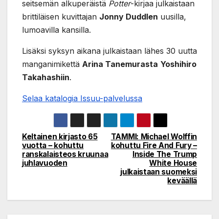
seitsemän alkuperäistä
Potter
-kirjaa julkaistaan
brittiläisen kuvittajan
Jonny Duddlen
uusilla,
lumoavilla kansilla.
Lisäksi syksyn aikana julkaistaan lähes 30 uutta
manganimikettä
Arina Tanemurasta
Yoshihiro
Takahashiin
.
Selaa katalogia Issuu-palvelussa
Keltainen kirjasto 65
TAMMI: Michael Wolffin
Post
vuotta – kohuttu
kohuttu Fire And Fury –
ranskalaisteos kruunaa
Inside The Trump
navigation
juhlavuoden
White House
julkaistaan suomeksi
keväällä