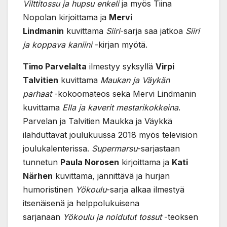
Vilttitossu ja hupsu enkeli
ja myös Tiina
Nopolan kirjoittama ja
Mervi
Lindmanin
kuvittama
Siiri
-sarja saa jatkoa
Siiri
ja koppava kaniini
-kirjan myötä.
Timo Parvelalta
ilmestyy syksyllä
Virpi
Talvitien
kuvittama
Maukan ja Väykän
parhaat
-kokoomateos sekä Mervi Lindmanin
kuvittama
Ella ja kaverit mestarikokkeina
.
Parvelan ja Talvitien Maukka ja Väykkä
ilahduttavat joulukuussa 2018 myös television
joulukalenterissa.
Supermarsu
-sarjastaan
tunnetun
Paula Norosen
kirjoittama ja
Kati
Närhen
kuvittama, jännittävä ja hurjan
humoristinen
Yökoulu
-sarja alkaa ilmestyä
itsenäisenä ja helppolukuisena
sarjanaan
Yökoulu ja noidutut tossut
-teoksen