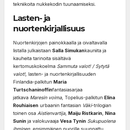
tekniikoita nukkekodin tuunaamiseksi.
Lasten- ja
nuortenkirjallisuus
Nuortenkirjojen painokkaalla ja oivaltavalla
listalla julkaistaan
Salla Simukan
kauniita ja
kauheita tarinoita sisältävä
kertomuskokoelma
Sammuta valot! / Sytytä
valot!
, lasten- ja nuortenkirjallisuuden
Finlandia-palkitun
Maria
Turtschaninoffin
fantasiasarjaa
jatkava
Maresin voima
, Topelius-palkitun
Elina
Rouhiaisen
urbaanin fantasian
Väki
-trilogian
toinen osa
Aistienvartija
,
Maiju Ristkarin
,
Nina
Sunin
ja valokuvaaja
Vesa Tynin
Sukupuolena
ihminen
, ensimmäinen nuorille suunnattu