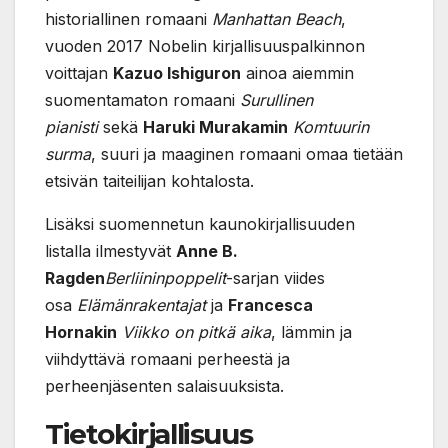
historiallinen romaani
Manhattan Beach
,
vuoden 2017 Nobelin kirjallisuuspalkinnon
voittajan
Kazuo Ishiguron
ainoa aiemmin
suomentamaton romaani
Surullinen
pianisti
sekä
Haruki Murakamin
Komtuurin
surma
, suuri ja maaginen romaani omaa tietään
etsivän taiteilijan kohtalosta.
Lisäksi suomennetun kaunokirjallisuuden
listalla ilmestyvät
Anne B.
Ragden
Berliininpoppelit
-sarjan viides
osa
Elämänrakentajat
ja
Francesca
Hornakin
Viikko on pitkä aika
, lämmin ja
viihdyttävä romaani perheestä ja
perheenjäsenten salaisuuksista.
Tietokirjallisuus