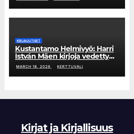
KIRJAUUTISET
Kustantamo Helmivyö: Harri
István Mäen kirjoja vedetty
myynnistä
MARCH 18, 2026
KERTTUVALI
Kirjat ja Kirjallisuus