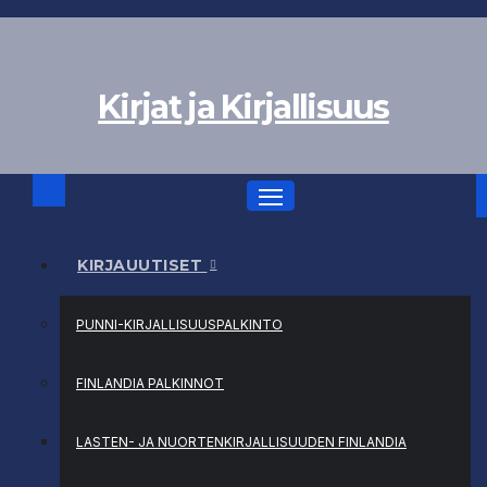
Skip
to
content
Kirjat ja Kirjallisuus
KIRJAUUTISET
PUNNI-KIRJALLISUUSPALKINTO
FINLANDIA PALKINNOT
LASTEN- JA NUORTENKIRJALLISUUDEN FINLANDIA