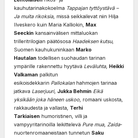
kauhutarinakokoelma
Tappajan tyttöystävä –
Ja muita rikoksia
, missä seikkailevat niin Hilja
Ilveskero kuin Maria Kalliokin,
Max
Seeckin
kansainvälisen mittaluokan
trilleritrilogian päätösosa
Haadeksen kutsu
,
Suomen kauhukuninkaan
Marko
Hautalan
todellisen suohaudan tarinan
ympärille rakennettu hyytävä
Leväluhta
,
Heikki
Valkaman
palkitun
esikoisdekkarin
Pallokalan
hahmojen tarinaa
jatkava
Laserjuuri
,
Jukka Behmin
Eikä
yksikään joka häneen uskoo
, romaani uskosta,
rakkaudesta ja vallasta,
Terhi
Tarkiaisen
humoristinen, villi ja
vampyyritarinoilla leikittelevä
Pure mua
,
Zaida
-
nuortenromaaneistaan tunnetun
Saku