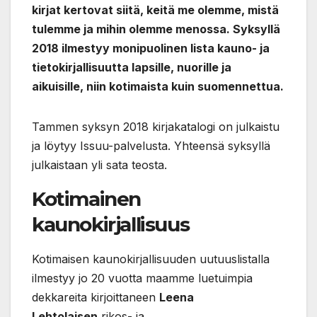
kirjat kertovat siitä, keitä me olemme, mistä
tulemme ja mihin olemme menossa. Syksyllä
2018 ilmestyy monipuolinen lista kauno- ja
tietokirjallisuutta lapsille, nuorille ja
aikuisille, niin kotimaista kuin suomennettua.
Tammen syksyn 2018 kirjakatalogi on julkaistu
ja löytyy Issuu-palvelusta. Yhteensä syksyllä
julkaistaan yli sata teosta.
Kotimainen
kaunokirjallisuus
Kotimaisen kaunokirjallisuuden uutuuslistalla
ilmestyy jo 20 vuotta maamme luetuimpia
dekkareita kirjoittaneen
Leena
Lehtolaisen
rikos- ja