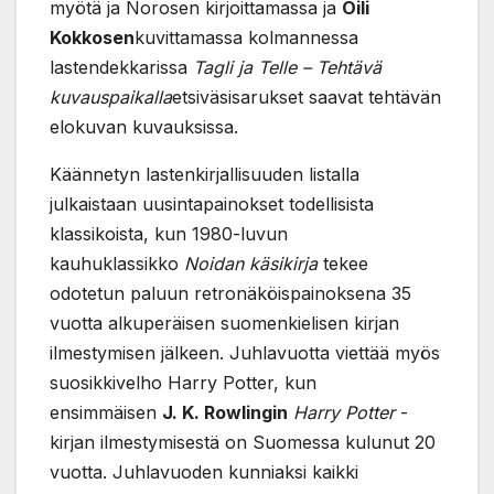
myötä ja Norosen kirjoittamassa ja
Oili
Kokkosen
kuvittamassa kolmannessa
lastendekkarissa
Tagli ja Telle – Tehtävä
kuvauspaikalla
etsiväsisarukset saavat tehtävän
elokuvan kuvauksissa.
Käännetyn lastenkirjallisuuden listalla
julkaistaan uusintapainokset todellisista
klassikoista, kun 1980-luvun
kauhuklassikko
Noidan käsikirja
tekee
odotetun paluun retronäköispainoksena 35
vuotta alkuperäisen suomenkielisen kirjan
ilmestymisen jälkeen. Juhlavuotta viettää myös
suosikkivelho Harry Potter, kun
ensimmäisen
J. K. Rowlingin
Harry Potter
-
kirjan ilmestymisestä on Suomessa kulunut 20
vuotta. Juhlavuoden kunniaksi kaikki