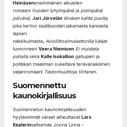
Heinäsen
ensimmäinen aikuisten
romaani
Vuoden lyhyimpänä ja pisimpänä
päivänä
,
Jari Järvelän
Kosken kahta puolta
,
joka kertoo sisällissodan jakamasta kansasta
lapsen
näkökulmasta,
Avioliittosimulaattorilla
lukijat
lumonneen
Veera Niemisen
Ei muisteta
pahalla
sekä
Kalle Isokallion
gallupien ja
politiikan maailman sukeltava terävänäköinen
veijariromaani
Tiedonhuuhtoja Virtanen
.
Suomennettu
kaunokirjallisuus
Suomennetun kaunokirjallisuuden
hyytävimmät väreet aiheuttavat
Lars
Keplerin
seitsemäs Joona Linna -