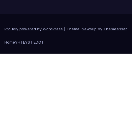
Proudly powered by WordPress
|
Theme:
Newsup
by
Themeansar
.
Home
YHTEYSTIEDOT