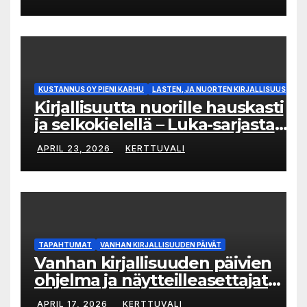
KUSTANNUS OY PIENI KARHU
LASTEN, JA NUORTEN KIRJALLISUUS
Kirjallisuutta nuorille hauskasti
ja selkokielellä – Luka-sarjasta
viides osa
APRIL 23, 2026
KERTTUVALI
TAPAHTUMAT
VANHAN KIRJALLISUUDEN PÄIVÄT
Vanhan kirjallisuuden päivien
ohjelma ja näytteilleasettajat
julkistettu
APRIL 17, 2026
KERTTUVALI