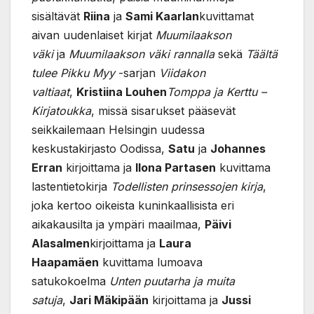
sisältävät
Riina
ja
Sami Kaarlan
kuvittamat
aivan uudenlaiset kirjat
Muumilaakson
väki
ja
Muumilaakson väki rannalla
sekä
Täältä
tulee Pikku Myy
-sarjan
Viidakon
valtiaat
,
Kristiina Louhen
Tomppa ja Kerttu –
Kirjatoukka
, missä sisarukset pääsevät
seikkailemaan Helsingin uudessa
keskustakirjasto Oodissa,
Satu
ja
Johannes
Erran
kirjoittama ja
Ilona Partasen
kuvittama
lastentietokirja
Todellisten prinsessojen kirja
,
joka kertoo oikeista kuninkaallisista eri
aikakausilta ja ympäri maailmaa,
Päivi
Alasalmen
kirjoittama ja
Laura
Haapamäen
kuvittama lumoava
satukokoelma
Unten puutarha ja muita
satuja
,
Jari Mäkipään
kirjoittama ja
Jussi