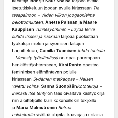
kehittäjä
Inderjit Kaur Khalsa
tarjoaa eväitä
itsetutkiskeluun joogan avulla kirjassaan
Tie
tasapainoon – Viiden viikon joogaohjelma
pelottomuuteen
,
Anette Palssan
ja
Maare
Kauppisen
Tunnesyöminen – Löydä terve
suhde itseesi ja ruokaan
tarjoaa puolestaan
työkaluja mielen ja syömisen taitojen
harjoitteluun,
Camilla Tuomisen
Johda tunteita
– Menesty työelämässä
on opas parempaan
henkilöstöjohtamiseen,
Kirsi Ranto
opastaa
feminiinisen elämäntavan polulle
kirjassaan
Sydämen matkaopas – Naisen
vaiettu voima
,
Sanna Suonpään
Kototekoja –
Ihanasti itse tehty
on taas oivaltava käsityökirja
niin aloittelijoille kuin kokeneillekin tekijöille
ja
Maria Malmströmin
Retroa
nukkekotiin
sisältää ohjeita, kaavoja ja erilaisia