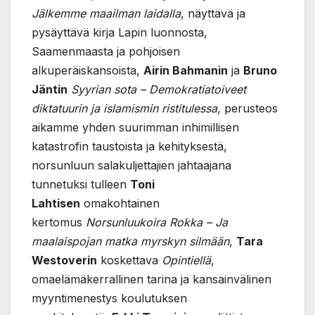
Jälkemme maailman laidalla
, näyttävä ja
pysäyttävä kirja Lapin luonnosta,
Saamenmaasta ja pohjoisen
alkuperäiskansoista,
Airin Bahmanin
ja
Bruno
Jäntin
Syyrian sota – Demokratiatoiveet
diktatuurin ja islamismin ristitulessa
, perusteos
aikamme yhden suurimman inhimillisen
katastrofin taustoista ja kehityksestä,
norsunluun salakuljettajien jahtaajana
tunnetuksi tulleen
Toni
Lahtisen
omakohtainen
kertomus
Norsunluukoira Rokka – Ja
maalaispojan matka myrskyn silmään
,
Tara
Westoverin
koskettava
Opintiellä
,
omaelämäkerrallinen tarina ja kansainvälinen
myyntimenestys koulutuksen