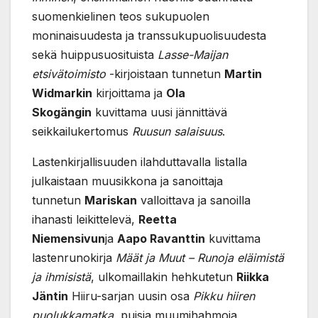
suomenkielinen teos sukupuolen
moninaisuudesta ja transsukupuolisuudesta
sekä huippusuosituista
Lasse-Maijan
etsivätoimisto
-kirjoistaan tunnetun
Martin
Widmarkin
kirjoittama ja
Ola
Skogängin
kuvittama uusi jännittävä
seikkailukertomus
Ruusun salaisuus
.
Lastenkirjallisuuden ilahduttavalla listalla
julkaistaan muusikkona ja sanoittaja
tunnetun
Mariskan
valloittava ja sanoilla
ihanasti leikittelevä,
Reetta
Niemensivun
ja
Aapo Ravanttin
kuvittama
lastenrunokirja
Määt ja Muut – Runoja eläimistä
ja ihmisistä
, ulkomaillakin hehkutetun
Riikka
Jäntin
Hiiru-sarjan uusin osa
Pikku hiiren
puolukkamatka
, puisia muumihahmoja