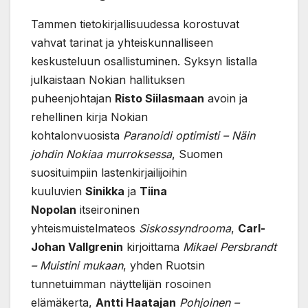
Tammen tietokirjallisuudessa korostuvat
vahvat tarinat ja yhteiskunnalliseen
keskusteluun osallistuminen. Syksyn listalla
julkaistaan Nokian hallituksen
puheenjohtajan
Risto Siilasmaan
avoin ja
rehellinen kirja Nokian
kohtalonvuosista
Paranoidi optimisti – Näin
johdin Nokiaa murroksessa
, Suomen
suosituimpiin lastenkirjailijoihin
kuuluvien
Sinikka
ja
Tiina
Nopolan
itseironinen
yhteismuistelmateos
Siskossyndrooma
,
Carl-
Johan Vallgrenin
kirjoittama
Mikael Persbrandt
– Muistini mukaan
, yhden Ruotsin
tunnetuimman näyttelijän rosoinen
elämäkerta,
Antti Haatajan
Pohjoinen –