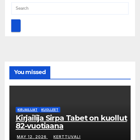
You missed
KIRJAILIJAT
KUOLLEET
Kirjailija Sirpa Tabet on kuollut
82-vuotiaana
MAY 12, 2026
KERTTUVALI