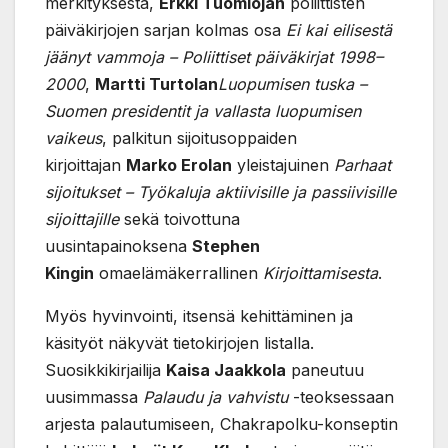
merkityksestä,
Erkki Tuomiojan
poliittisten
päiväkirjojen sarjan kolmas osa
Ei kai eilisestä
jäänyt vammoja – Poliittiset päiväkirjat 1998–
2000
,
Martti Turtolan
Luopumisen tuska –
Suomen presidentit ja vallasta luopumisen
vaikeus
, palkitun sijoitusoppaiden
kirjoittajan
Marko Erolan
yleistajuinen
Parhaat
sijoitukset – Työkaluja aktiivisille ja passiivisille
sijoittajille
sekä toivottuna
uusintapainoksena
Stephen
Kingin
omaelämäkerrallinen
Kirjoittamisesta
.
Myös hyvinvointi, itsensä kehittäminen ja
käsityöt näkyvät tietokirjojen listalla.
Suosikkikirjailija
Kaisa Jaakkola
paneutuu
uusimmassa
Palaudu ja vahvistu
-teoksessaan
arjesta palautumiseen, Chakrapolku-konseptin