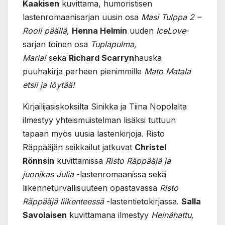
Kaakisen
kuvittama, humoristisen
lastenromaanisarjan uusin osa
Masi Tulppa 2 –
Rooli päällä
,
Henna Helmin
uuden
IceLove
-
sarjan toinen osa
Tuplapulma,
Maria!
sekä
Richard Scarryn
hauska
puuhakirja perheen pienimmille
Mato Matala
etsii ja löytää!
Kirjailijasiskoksilta Sinikka ja Tiina Nopolalta
ilmestyy yhteismuistelman lisäksi tuttuun
tapaan myös uusia lastenkirjoja. Risto
Räppääjän seikkailut jatkuvat
Christel
Rönnsin
kuvittamissa
Risto Räppääjä ja
juonikas Julia
-lastenromaanissa sekä
liikenneturvallisuuteen opastavassa
Risto
Räppääjä liikenteessä
-lastentietokirjassa.
Salla
Savolaisen
kuvittamana ilmestyy
Heinähattu,