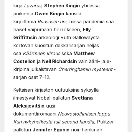
kirja
Lazarus
,
Stephen Kingin
yhdessä
poikansa
Owen Kingin
kanssa
kirjoittama
Ruususen uni
, missä pandemia saa
naiset vaipumaan horrokseen,
Elly
Griffithsin
arkeologi Ruth Gallowaysta
kertovan suositun dekkarisarjan neljäs
osa
Käärmeen kirous
sekä
Matthew
Costellon
ja
Neil Richardsin
vain ääni- ja e-
kirjoina julkaistavan
Cherringhamin mysteerit
-
sarjan osat 7–12.
Keltaisen kirjaston uutuuksina syksyllä
ilmestyvät Nobel-palkitun
Svetlana
Aleksijevitšin
uusi
dokumenttiromaani
Neuvostoihmisen loppu –
Kun nykyhetkestä tuli second handia
, Pulitzer-
palkitun
Jennifer Eganin
noir-henkinen