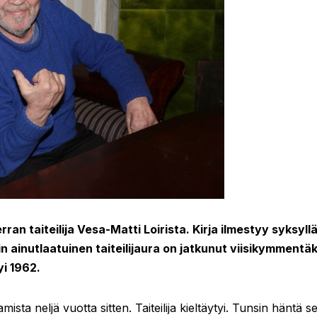
an taiteilija Vesa-Matti Loirista. Kirja ilmestyy syksyll
 ainutlaatuinen taiteilijaura on jatkunut viisikymmentä
yi 1962.
mista neljä vuotta sitten. Taiteilija kieltäytyi. Tunsin häntä s