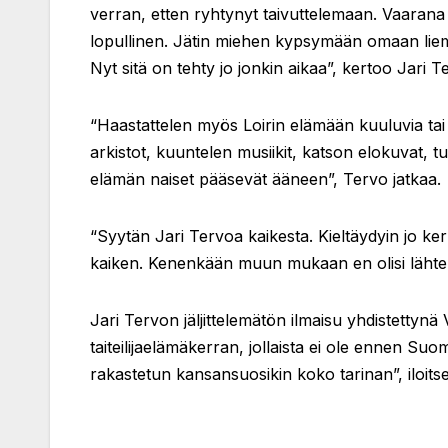
verran, etten ryhtynyt taivuttelemaan. Vaarana o
lopullinen. Jätin miehen kypsymään omaan liemee
Nyt sitä on tehty jo jonkin aikaa”, kertoo Jari T
“Haastattelen myös Loirin elämään kuuluvia tai si
arkistot, kuuntelen musiikit, katson elokuvat, tut
elämän naiset pääsevät ääneen”, Tervo jatkaa.
“Syytän Jari Tervoa kaikesta. Kieltäydyin jo kerr
kaiken. Kenenkään muun mukaan en olisi lähteny
Jari Tervon jäljittelemätön ilmaisu yhdistettyn
taiteilijaelämäkerran, jollaista ei ole ennen 
rakastetun kansansuosikin koko tarinan”, iloit