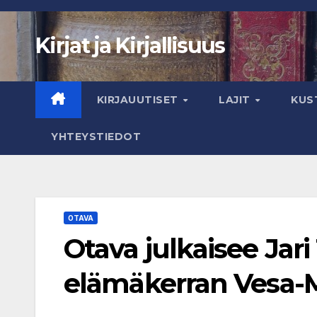
Skip
to
Kirjat ja Kirjallisuus
content
KIRJAUUTISET
LAJIT
KUS
YHTEYSTIEDOT
OTAVA
Otava julkaisee Jari
elämäkerran Vesa-Ma