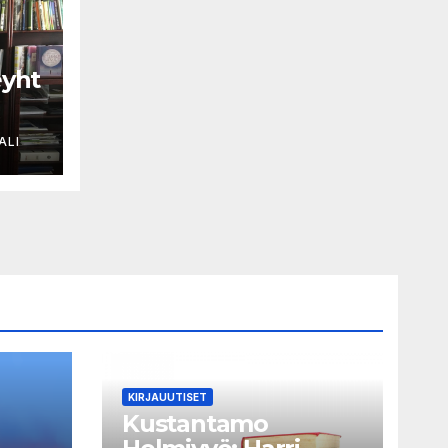
yht
ALI
a
iost
taja
KIRJAUUTISET
Kustantamo