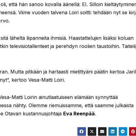
li, että hän sanoo kovalla äänellä: EI. Silloin kieltäytymine
nsä. Viime vuoden talvena Loiri soitti: tehdään nyt se kirj
ervo.
tä läheltä liipanneita ihmisiä. Haastattelujen lisäksi koluan
kin televisiotallenteet ja perehdyn roolien taustoihin. Taiteili
an. Mutta pitkään ja hartaasti mietittyäni päätin kertoa Jaril
t”, kertoo Vesa-Matti Loiri.
ä Vesa-Matti Loirin ainutlaatuiseen elämään synnyttää
Suomessa nähty. Olemme riemuissamme, että saamme julkaista
see Otavan kustannusjohtaja
Eva Reenpää
.