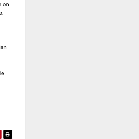
n on
a.
jan
le