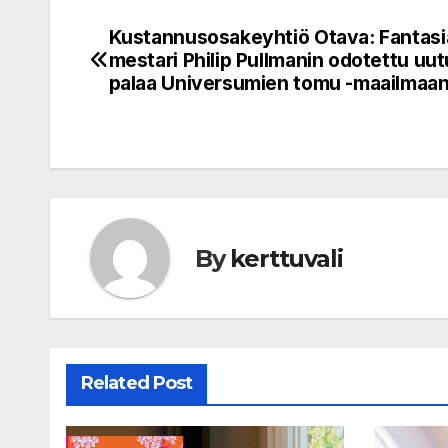
Kustannusosakeyhtiö Otava: Fantasi
Post
mestari Philip Pullmanin odotettu uu
navigation
palaa Universumien tomu -maailmaa
By
kerttuvali
Related Post