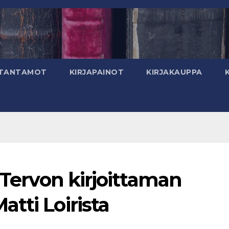
TANTAMOT
KIRJAPAINOT
KIRJAKAUPPA
 Tervon kirjoittaman
tti Loirista